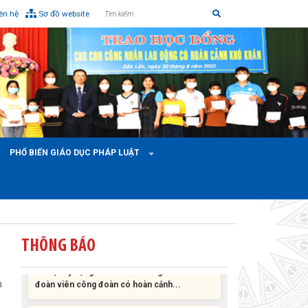
iên hệ
Sơ đồ website
PHỔ BIẾN GIÁO DỤC PHÁP LUẬT
Liên đoàn Lao động tỉnh tổ chức trao kinh phí
THÔNG BÁO
hỗ trợ xây dựng nhà Mái ấm Công đoàn cho
đoàn viên công đoàn có hoàn cảnh...
n
Bàn giao Mái ấm công đoàn cho 2 đoàn viên
thuộc Công đoàn phường Tân An