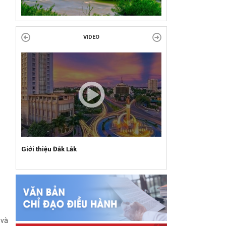
Liên đoàn Lao động tỉnh trao tặng 100 bộ bút
chấm đọc tiếng Anh cho con đoàn viên, người
VIDEO
lao động khó khăn trước khai...
ĐỜI ĐỜI GHI NHỚ CÔNG ƠN CÁC ANH HÙNG
LIỆT SĨ, THƯƠNG BINH VÀ NGƯỜI CÓ CÔNG
VỚI CÁCH MẠNG!
Công đoàn phường Tuy Hòa tổ chức chuỗi
hoạt động chào mừng 97 năm ngày thành lập
Công đoàn Việt Nam (28/7/1929 –...
Giới thiệu Đắk Lắk
 và