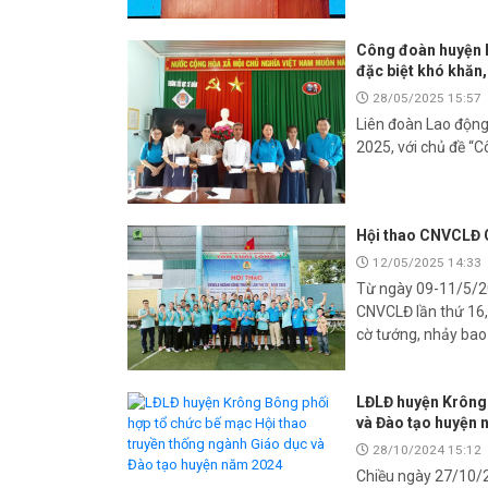
Công đoàn huyện K
đặc biệt khó khăn
28/05/2025 15:57
Liên đoàn Lao độn
2025, với chủ đề “
Hội thao CNVCLĐ 
12/05/2025 14:33
Từ ngày 09-11/5/2
CNVCLĐ lần thứ 16,
cờ tướng, nhảy bao
LĐLĐ huyện Krông 
và Đào tạo huyện
28/10/2024 15:12
Chiều ngày 27/10/