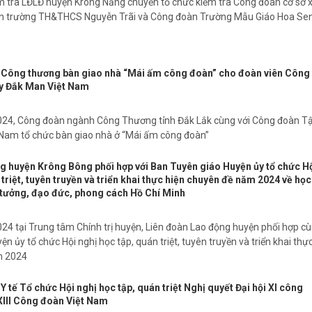
 tra LĐLĐ huyện Krông Năng chuyển tổ chức kiểm tra Công đoàn cơ sở x
n trường TH&THCS Nguyễn Trãi và Công đoàn Trường Mẫu Giáo Hoa Sen
Công thương bàn giao nhà “Mái ấm công đoàn” cho đoàn viên Công
y Đắk Man Việt Nam
024, Công đoàn ngành Công Thương tỉnh Đắk Lắk cùng với Công đoàn T
 Nam tổ chức bàn giao nhà ở “Mái ấm công đoàn”
g huyện Krông Bông phối hợp với Ban Tuyên giáo Huyện ủy tổ chức H
 triệt, tuyên truyền và triển khai thực hiện chuyên đề năm 2024 về học
ư tưởng, đạo đức, phong cách Hồ Chí Minh
24 tại Trung tâm Chính trị huyện, Liên đoàn Lao động huyện phối hợp c
n ủy tổ chức Hội nghị học tập, quán triệt, tuyên truyền và triển khai thự
m 2024
tế Tổ chức Hội nghị học tập, quán triệt Nghị quyết Đại hội XI công
 XIII Công đoàn Việt Nam