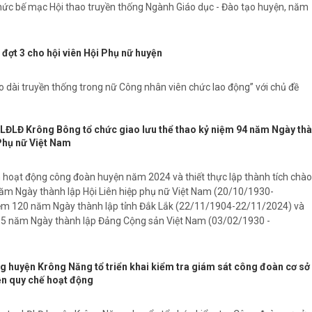
hức bế mạc Hội thao truyền thống Ngành Giáo dục - Đào tạo huyện, năm
đợt 3 cho hội viên Hội Phụ nữ huyện
áo dài truyền thống trong nữ Công nhân viên chức lao động” với chủ đề
- LĐLĐ Krông Bông tổ chức giao lưu thể thao kỷ niệm 94 năm Ngày th
 Phụ nữ Việt Nam
 hoạt động công đoàn huyện năm 2024 và thiết thực lập thành tích chào
m Ngày thành lập Hội Liên hiệp phụ nữ Việt Nam (20/10/1930-
iệm 120 năm Ngày thành lập tỉnh Đắk Lắk (22/11/1904-22/11/2024) và
95 năm Ngày thành lập Đảng Cộng sản Việt Nam (03/02/1930 -
g huyện Krông Năng tổ triển khai kiểm tra giám sát công đoàn cơ sở
ện quy chế hoạt động