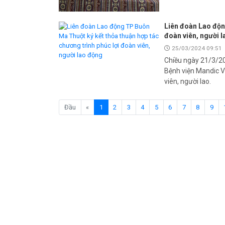
Liên đoàn Lao độn
đoàn viên, người 
25/03/2024 09:51
Chiều ngày 21/3/20
Bệnh viện Mandic V
viên, người lao.
(current)
Đầu
«
1
2
3
4
5
6
7
8
9