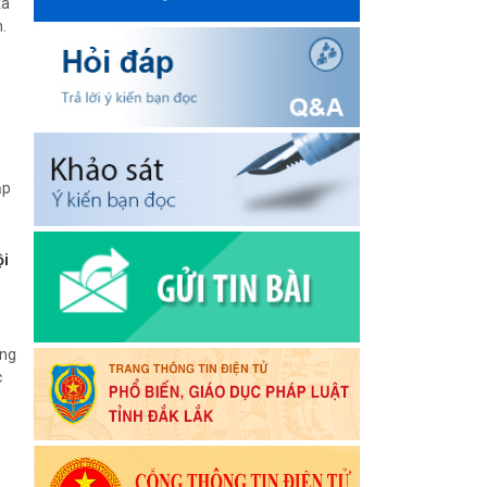
ã
.
ập
ội
ùng
c