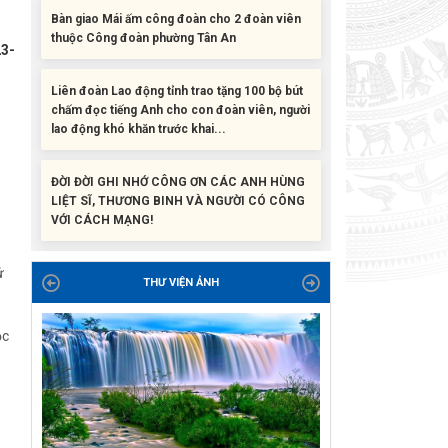
23-
Liên đoàn Lao động tỉnh trao tặng 100 bộ bút
chấm đọc tiếng Anh cho con đoàn viên, người
lao động khó khăn trước khai...
ĐỜI ĐỜI GHI NHỚ CÔNG ƠN CÁC ANH HÙNG
LIỆT SĨ, THƯƠNG BINH VÀ NGƯỜI CÓ CÔNG
VỚI CÁCH MẠNG!
Công đoàn phường Tuy Hòa tổ chức chuỗi
hoạt động chào mừng 97 năm ngày thành lập
Công đoàn Việt Nam (28/7/1929 –...
ứ
THƯ VIỆN ẢNH
Liên đoàn Lao động tỉnh tổ chức trao kinh phí
ọc
hỗ trợ xây dựng nhà Mái ấm Công đoàn cho
đoàn viên công đoàn có hoàn cảnh...
Bàn giao Mái ấm công đoàn cho 2 đoàn viên
thuộc Công đoàn phường Tân An