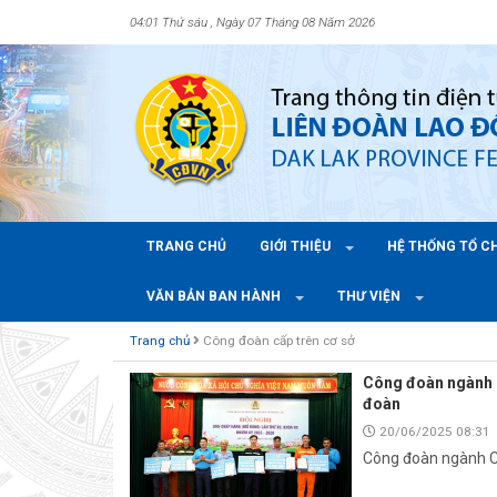
04:01 Thứ sáu , Ngày 07 Tháng 08 Năm 2026
TRANG CHỦ
GIỚI THIỆU
HỆ THỐNG TỔ 
VĂN BẢN BAN HÀNH
THƯ VIỆN
Trang chủ
Công đoàn cấp trên cơ sở
Công đoàn ngành 
đoàn
20/06/2025 08:31
Công đoàn ngành C