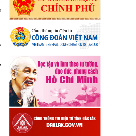
ại
p
y