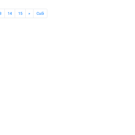
3
14
15
»
Cuối