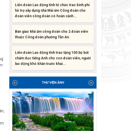
đoàn viên công đoàn có hoàn cảnh...
Bàn giao Mái ấm công đoàn cho 2 đoàn viên
thuộc Công đoàn phường Tân An
Liên đoàn Lao động tỉnh trao tặng 100 bộ bút
chấm đọc tiếng Anh cho con đoàn viên, người
lao động khó khăn trước khai...
ng
ên
ĐỜI ĐỜI GHI NHỚ CÔNG ƠN CÁC ANH HÙNG
m
LIỆT SĨ, THƯƠNG BINH VÀ NGƯỜI CÓ CÔNG
VỚI CÁCH MẠNG!
THƯ VIỆN ẢNH
Công đoàn phường Tuy Hòa tổ chức chuỗi
hoạt động chào mừng 97 năm ngày thành lập
Công đoàn Việt Nam (28/7/1929 –...
ân,
ăm