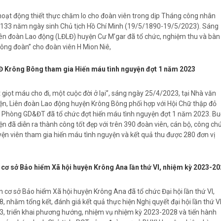
oạt động thiết thực chăm lo cho đoàn viên trong dịp Tháng công nhân
133 năm ngày sinh Chủ tịch Hồ Chí Minh (19/5/1890-19/5/2023). Sáng
ên đoàn Lao động (LĐLĐ) huyện Cư M’gar đã tổ chức, nghiệm thu và bàn
ông đoàn” cho đoàn viên H Mion Niê,
 Krông Bông tham gia Hiến máu tình nguyện đợt 1 năm 2023
 giọt máu cho đi, một cuộc đời ở lại”, sáng ngày 25/4/2023, tại Nhà văn
n, Liên đoàn Lao động huyện Krông Bông phối hợp với Hội Chữ thập đỏ
 Phòng GD&ĐT đã tổ chức đợt hiến máu tình nguyện đợt 1 năm 2023. Bu
n đã diễn ra thành công tốt đẹp với trên 390 đoàn viên, cán bộ, công ch
yện viên tham gia hiến máu tình nguyện và kết quả thu được 280 đơn vị
 cơ sở Bảo hiểm Xã hội huyện Krông Ana lần thứ VI, nhiệm kỳ 2023-2
 cơ sở Bảo hiểm Xã hội huyện Krông Ana đã tổ chức Đại hội lần thứ VI,
 nhằm tổng kết, đánh giá kết quả thực hiện Nghị quyết đại hội lần thứ VI
, triển khai phương hướng, nhiệm vụ nhiệm kỳ 2023-2028 và tiến hành