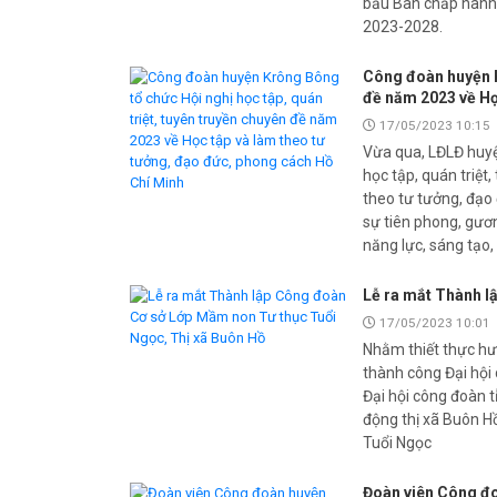
bầu Ban chấp hành
2023-2028.
Công đoàn huyện K
đề năm 2023 về Họ
17/05/2023 10:15
Vừa qua, LĐLĐ huyệ
học tập, quán triệt
theo tư tưởng, đạo
sự tiên phong, gươ
năng lực, sáng tạo
Lễ ra mắt Thành l
17/05/2023 10:01
Nhằm thiết thực h
thành công Đại hội 
Đại hội công đoàn 
động thị xã Buôn Hồ
Tuổi Ngọc
Đoàn viên Công đoa