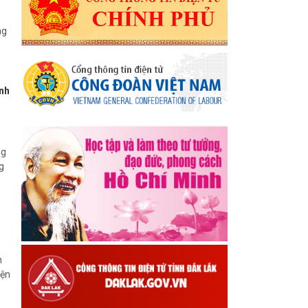
ng
ành
ng
g
n
yện