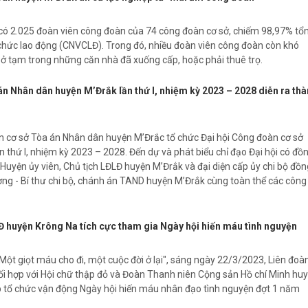
có 2.025 đoàn viên công đoàn của 74 công đoàn cơ sở, chiếm 98,97% tổ
chức lao động (CNVCLĐ). Trong đó, nhiều đoàn viên công đoàn còn khó
 ở tạm trong những căn nhà đã xuống cấp, hoặc phải thuê trọ.
n Nhân dân huyện M’Đrắk lần thứ I, nhiệm kỳ 2023 – 2028 diễn ra th
 cơ sở Tòa án Nhân dân huyện M’Đrắc tổ chức Đại hội Công đoàn cơ sở
 thứ I, nhiệm kỳ 2023 – 2028. Đến dự và phát biểu chỉ đạo Đại hội có đồ
Huyện ủy viên, Chủ tịch LĐLĐ huyện M’Đrắk và đại diện cấp ủy chi bộ đồn
ng - Bí thư chi bộ, chánh án TAND huyện M’Đrắk cùng toàn thể các công
 huyện Krông Na tích cực tham gia Ngày hội hiến máu tình nguyện
ột giọt máu cho đi, một cuộc đời ở lại", sáng ngày 22/3/2023, Liên đoà
i hợp với Hội chữ thập đỏ và Đoàn Thanh niên Cộng sản Hồ chí Minh hu
 tổ chức vận động Ngày hội hiến máu nhân đạo tình nguyện đợt 1 năm