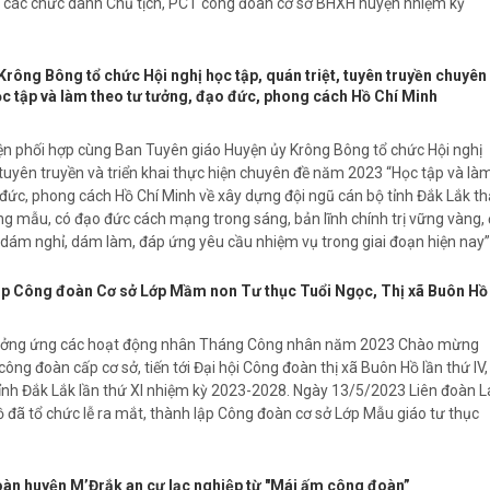
 các chức danh Chủ tịch, PCT công đoàn cơ sở BHXH huyện nhiệm kỳ
rông Bông tổ chức Hội nghị học tập, quán triệt, tuyên truyền chuyên
c tập và làm theo tư tưởng, đạo đức, phong cách Hồ Chí Minh
n phối hợp cùng Ban Tuyên giáo Huyện ủy Krông Bông tổ chức Hội nghị
, tuyên truyền và triển khai thực hiện chuyên đề năm 2023 “Học tập và là
 đức, phong cách Hồ Chí Minh về xây dựng đội ngũ cán bộ tỉnh Đắk Lắk th
ng mẫu, có đạo đức cách mạng trong sáng, bản lĩnh chính trị vững vàng,
, dám nghỉ, dám làm, đáp ứng yêu cầu nhiệm vụ trong giai đoạn hiện nay”
ập Công đoàn Cơ sở Lớp Mầm non Tư thục Tuổi Ngọc, Thị xã Buôn Hồ
ưởng ứng các hoạt động nhân Tháng Công nhân năm 2023 Chào mừng
công đoàn cấp cơ sở, tiến tới Đại hội Công đoàn thị xã Buôn Hồ lần thứ IV,
tỉnh Đắk Lắk lần thứ XI nhiệm kỳ 2023-2028. Ngày 13/5/2023 Liên đoàn 
 đã tổ chức lễ ra mắt, thành lập Công đoàn cơ sở Lớp Mẫu giáo tư thục
̀n huyện M’Đrắk an cư lạc nghiệp từ "Mái ấm công đoàn”