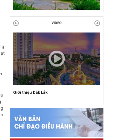
VIDEO
ng
oạt
n
Giới thiệu Đắk Lắk
ua
g
ng
n.