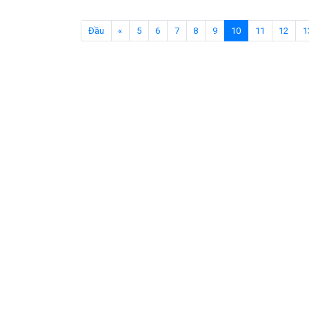
(current)
Đầu
«
5
6
7
8
9
10
11
12
1