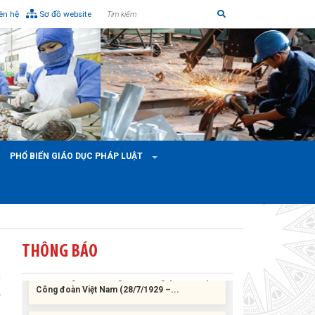
hỗ trợ xây dựng nhà Mái ấm Công đoàn cho
iên hệ
Sơ đồ website
đoàn viên công đoàn có hoàn cảnh...
Bàn giao Mái ấm công đoàn cho 2 đoàn viên
thuộc Công đoàn phường Tân An
Liên đoàn Lao động tỉnh trao tặng 100 bộ bút
chấm đọc tiếng Anh cho con đoàn viên, người
lao động khó khăn trước khai...
PHỔ BIẾN GIÁO DỤC PHÁP LUẬT
ĐỜI ĐỜI GHI NHỚ CÔNG ƠN CÁC ANH HÙNG
LIỆT SĨ, THƯƠNG BINH VÀ NGƯỜI CÓ CÔNG
VỚI CÁCH MẠNG!
Công đoàn phường Tuy Hòa tổ chức chuỗi
THÔNG BÁO
hoạt động chào mừng 97 năm ngày thành lập
Công đoàn Việt Nam (28/7/1929 –...
g
.
Liên đoàn Lao động tỉnh tổ chức trao kinh phí
hỗ trợ xây dựng nhà Mái ấm Công đoàn cho