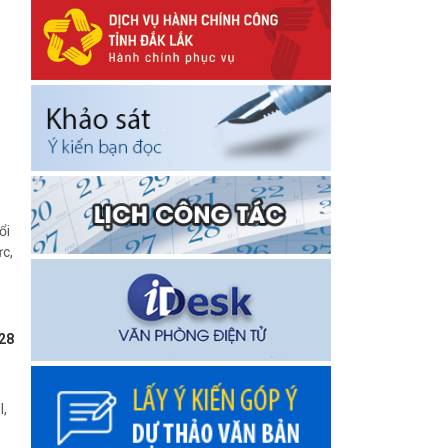
ổi
ức,
028
I,