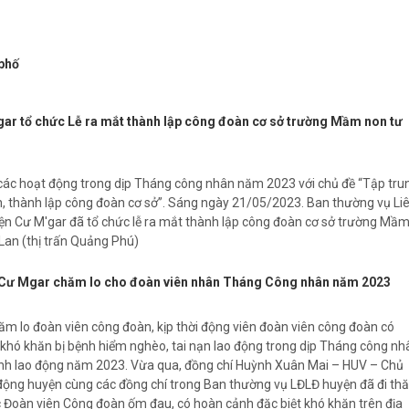
 phố
ar tổ chức Lễ ra mắt thành lập công đoàn cơ sở trường Mầm non tư
 các hoạt động trong dịp Tháng công nhân năm 2023 với chủ đề “Tập tru
ên, thành lập công đoàn cơ sở”. Sáng ngày 21/05/2023. Ban thường vụ Li
n Cư M'gar đã tổ chức lễ ra mắt thành lập công đoàn cơ sở trường Mầ
Lan (thị trấn Quảng Phú)
Cư Mgar chăm lo cho đoàn viên nhân Tháng Công nhân năm 2023
ăm lo đoàn viên công đoàn, kịp thời động viên đoàn viên công đoàn có
 khó khăn bị bệnh hiểm nghèo, tai nạn lao động trong dịp Tháng công nh
inh lao động năm 2023. Vừa qua, đồng chí Huỳnh Xuân Mai – HUV – Chủ
 động huyện cùng các đồng chí trong Ban thường vụ LĐLĐ huyện đã đi th
c Đoàn viên Công đoàn ốm đau, có hoàn cảnh đặc biệt khó khăn trên địa