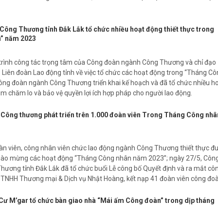
ông Thương tỉnh Đắk Lắk tổ chức nhiều hoạt động thiết thực trong
” năm 2023
trình công tác trọng tâm của Công đoàn ngành Công Thương và chỉ đạo
Liên đoàn Lao động tỉnh về việc tổ chức các hoạt động trong “Tháng Cô
ng đoàn ngành Công Thương triển khai kế hoạch và đã tổ chức nhiều h
ằm chăm lo và bảo vệ quyền lợi ích hợp pháp cho người lao động.
ông thương phát triển trên 1.000 đoàn viên Trong Tháng Công nhâ
àn viên, công nhân viên chức lao động ngành Công Thương thiết thực đ
 chào mừng các hoạt động “Tháng Công nhân năm 2023”; ngày 27/5, Côn
ương tỉnh Đắk Lắk đã tổ chức buổi Lễ công bố Quyết định và ra mắt cô
 TNHH Thương mại & Dịch vụ Nhật Hoàng, kết nạp 41 đoàn viên công đoà
ư M’gar tổ chức bàn giao nhà “Mái ấm Công đoàn” trong dịp tháng