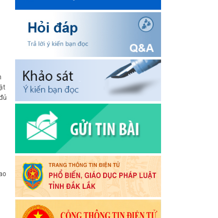
m
ật
 đủ
Lao