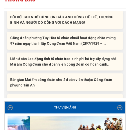
ĐỜI ĐỜI GHI NHỚ CÔNG ƠN CÁC ANH HÙNG LIỆT SĨ, THƯƠNG
BINH VÀ NGƯỜI CÓ CÔNG VỚI CÁCH MẠNG!
Công đoàn phường Tuy Hòa tổ chức chuỗi hoạt động chào mừng
97 năm ngày thành lập Công đoàn Việt Nam (28/7/1929 –...
Liên đoàn Lao động tỉnh tổ chức trao kinh phí hỗ trợ xây dựng nhà
Mái ấm Công đoàn cho đoàn viên công đoàn có hoàn cảnh...
Bàn giao Mái ấm công đoàn cho 2 đoàn viên thuộc Công đoàn
phường Tân An
Liên đoàn Lao động tỉnh trao tặng 100 bộ bút chấm đọc tiếng Anh
cho con đoàn viên, người lao động khó khăn trước khai...
THƯ VIỆN ẢNH
ĐỜI ĐỜI GHI NHỚ CÔNG ƠN CÁC ANH HÙNG LIỆT SĨ, THƯƠNG
BINH VÀ NGƯỜI CÓ CÔNG VỚI CÁCH MẠNG!
Công đoàn phường Tuy Hòa tổ chức chuỗi hoạt động chào mừng