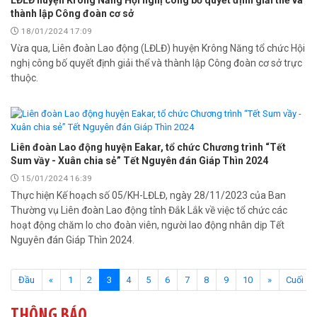
LĐLĐ huyện Krông Năng Hội nghị công bố quyết định giải thể và
thành lập Công đoàn cơ sở
18/01/2024 17:09
Vừa qua, Liên đoàn Lao động (LĐLĐ) huyện Krông Năng tổ chức Hội
nghị công bố quyết định giải thể và thành lập Công đoàn cơ sở trực
thuộc.
Liên đoàn Lao động huyện Eakar, tổ chức Chương trình “Tết
Sum vầy - Xuân chia sẻ” Tết Nguyên đán Giáp Thìn 2024
Liên đoàn Lao động tỉnh tổ chức trao kinh phí hỗ trợ xây dựng nhà
15/01/2024 16:39
Mái ấm Công đoàn cho đoàn viên công đoàn có hoàn cảnh...
Thực hiện Kế hoạch số 05/KH-LĐLĐ, ngày 28/11/2023 của Ban
Thường vụ Liên đoàn Lao động tỉnh Đắk Lắk về việc tổ chức các
Bàn giao Mái ấm công đoàn cho 2 đoàn viên thuộc Công đoàn
hoạt động chăm lo cho đoàn viên, người lao động nhân dịp Tết
phường Tân An
Nguyên đán Giáp Thìn 2024.
Liên đoàn Lao động tỉnh trao tặng 100 bộ bút chấm đọc tiếng Anh
(current)
Đầu
«
1
2
3
4
5
6
7
8
9
10
»
Cuối
cho con đoàn viên, người lao động khó khăn trước khai...
THÔNG BÁO