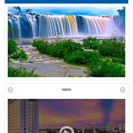
Bàn giao Mái ấm công đoàn cho 2 đoàn viên thuộc Công đoàn
phường Tân An
Liên đoàn Lao động tỉnh trao tặng 100 bộ bút chấm đọc tiếng Anh
cho con đoàn viên, người lao động khó khăn trước khai...
ĐỜI ĐỜI GHI NHỚ CÔNG ƠN CÁC ANH HÙNG LIỆT SĨ, THƯƠNG
BINH VÀ NGƯỜI CÓ CÔNG VỚI CÁCH MẠNG!
Công đoàn phường Tuy Hòa tổ chức chuỗi hoạt động chào mừng
97 năm ngày thành lập Công đoàn Việt Nam (28/7/1929 –...
VIDEO