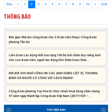
(current)
Đầu
«
1
2
3
4
5
6
7
8
9
10
»
Cuối
Liên đoàn Lao động tỉnh tổ chức trao kinh phí hỗ trợ xây dựng nhà
Mái ấm Công đoàn cho đoàn viên công đoàn có hoàn cảnh...
THÔNG BÁO
Bàn giao Mái ấm công đoàn cho 2 đoàn viên thuộc Công đoàn
phường Tân An
Liên đoàn Lao động tỉnh trao tặng 100 bộ bút chấm đọc tiếng Anh
cho con đoàn viên, người lao động khó khăn trước khai...
ĐỜI ĐỜI GHI NHỚ CÔNG ƠN CÁC ANH HÙNG LIỆT SĨ, THƯƠNG
BINH VÀ NGƯỜI CÓ CÔNG VỚI CÁCH MẠNG!
Công đoàn phường Tuy Hòa tổ chức chuỗi hoạt động chào mừng
97 năm ngày thành lập Công đoàn Việt Nam (28/7/1929 –...
Liên đoàn Lao động tỉnh tổ chức trao kinh phí hỗ trợ xây dựng nhà
Mái ấm Công đoàn cho đoàn viên công đoàn có hoàn cảnh...
THƯ VIỆN ẢNH