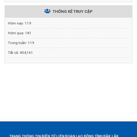
THỐNG KÊ TRUY CẬP
Hôm nay:
119
Hôm qua:
181
Trong tuần:
119
Tất cả:
434,161
TRANG THÔNG TIN ĐIỆN TỬ LIÊN ĐOÀN LAO ĐỘNG TỈNH ĐẮK LẮK