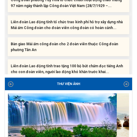
Liên đoàn Lao động tỉnh tổ chức trao kinh phí hỗ trợ xây dựng nhà
Mái ấm Công đoàn cho đoàn viên công đoàn có hoàn cảnh...
Bàn giao Mái ấm công đoàn cho 2 đoàn viên thuộc Công đoàn
phường Tân An
Liên đoàn Lao động tỉnh trao tặng 100 bộ bút chấm đọc tiếng Anh
cho con đoàn viên, người lao động khó khăn trước khai...
ĐỜI ĐỜI GHI NHỚ CÔNG ƠN CÁC ANH HÙNG LIỆT SĨ, THƯƠNG
THƯ VIỆN ẢNH
BINH VÀ NGƯỜI CÓ CÔNG VỚI CÁCH MẠNG!
Công đoàn phường Tuy Hòa tổ chức chuỗi hoạt động chào mừng
97 năm ngày thành lập Công đoàn Việt Nam (28/7/1929 –...