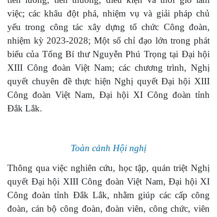
việc;
các khâu đột phá, n
hiệm vụ và giải pháp chủ
yếu trong công tác xây dựng tổ chức Công đoàn,
nhiệm kỳ 2023-2028;
Một số chỉ đạo lớn trong
phát
biểu của Tổng Bí thư Nguyễn Phú Trọng tại Đại hội
XIII Công
đ
oàn Việt Nam
; c
ác chương trình, Nghị
quyết chuyên đề thực hiện
Nghị quyết Đại hội XIII
Công đoàn Việt Nam
, Đại hội XI Công đoàn tỉnh
Đắk Lắk.
Toàn cảnh Hội nghị
T
hông qua việc nghiên cứu, học tập, quán triệt Nghị
quyết Đại hội XIII Công đoàn Việt Nam,
Đại hội XI
Công đoàn tỉnh
Đắk Lắk
, nhằm giúp các cấp công
đoàn, cán bộ công đoàn
,
đoàn viên,
công chức
, viên