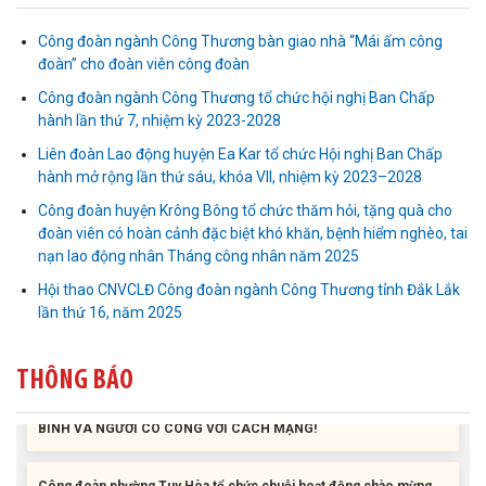
Công đoàn ngành Công Thương bàn giao nhà “Mái ấm công
đoàn” cho đoàn viên công đoàn
Công đoàn ngành Công Thương tổ chức hội nghị Ban Chấp
hành lần thứ 7, nhiệm kỳ 2023-2028
Liên đoàn Lao động tỉnh tổ chức trao kinh phí hỗ trợ xây dựng nhà
Liên đoàn Lao động huyện Ea Kar tổ chức Hội nghị Ban Chấp
Mái ấm Công đoàn cho đoàn viên công đoàn có hoàn cảnh...
hành mở rộng lần thứ sáu, khóa VII, nhiệm kỳ 2023–2028
Công đoàn huyện Krông Bông tổ chức thăm hỏi, tặng quà cho
Bàn giao Mái ấm công đoàn cho 2 đoàn viên thuộc Công đoàn
đoàn viên có hoàn cảnh đặc biệt khó khăn, bệnh hiểm nghèo, tai
phường Tân An
nạn lao động nhân Tháng công nhân năm 2025
Hội thao CNVCLĐ Công đoàn ngành Công Thương tỉnh Đắk Lắk
Liên đoàn Lao động tỉnh trao tặng 100 bộ bút chấm đọc tiếng Anh
lần thứ 16, năm 2025
cho con đoàn viên, người lao động khó khăn trước khai...
THÔNG BÁO
ĐỜI ĐỜI GHI NHỚ CÔNG ƠN CÁC ANH HÙNG LIỆT SĨ, THƯƠNG
BINH VÀ NGƯỜI CÓ CÔNG VỚI CÁCH MẠNG!
Công đoàn phường Tuy Hòa tổ chức chuỗi hoạt động chào mừng
97 năm ngày thành lập Công đoàn Việt Nam (28/7/1929 –...