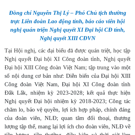
Đồng chí
Nguyễn Thị Lý – Phó Chủ tịch
thường
trực
Liên đoàn Lao động tỉnh
, báo cáo viên hội
nghị quán triện Nghị quyết XI Đại hội CĐ tỉnh,
Nghị quyết XIII CĐVN
Tại Hội nghị, các đại biểu đã được
q
uán triệt, học tập
Nghị quyết Đại hội XI Công đoàn tỉnh, Nghị quyết
Đại hội XIII Công đoàn Việt Nam;
tập trung vào
m
ột
số nội dung cơ bản
như: Diễn biến của
Đại hội XIII
Công đoàn Việt Nam,
Đại hội XI
Công đoàn tỉnh
Đắk Lắk
, nhiệm kỳ 2023-2028;
kết quả thực hiện
Nghị quyết Đại hội nhiệm kỳ 2018-2023;
Công tác
chăm lo, bảo vệ quyền, lợi ích hợp pháp, chính đáng
của đoàn viên, NLĐ; quan tâm đối thoại, thương
lượng tập thể, mang lại lợi ích cho đoàn viên, NLĐ về
tiền lương, tiền thưởng, điều kiện và thời giờ làm