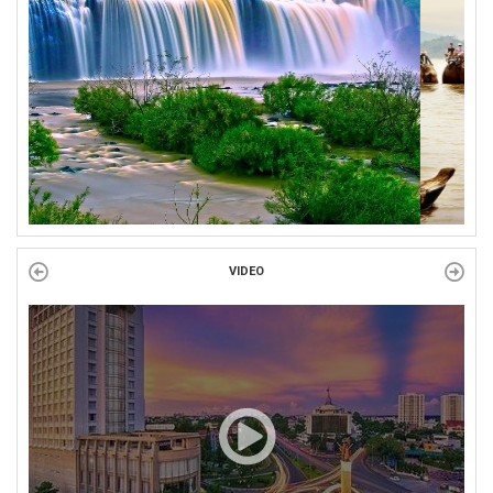
phường Tân An
Liên đoàn Lao động tỉnh trao tặng 100 bộ bút chấm đọc tiếng Anh
cho con đoàn viên, người lao động khó khăn trước khai...
ĐỜI ĐỜI GHI NHỚ CÔNG ƠN CÁC ANH HÙNG LIỆT SĨ, THƯƠNG
BINH VÀ NGƯỜI CÓ CÔNG VỚI CÁCH MẠNG!
Công đoàn phường Tuy Hòa tổ chức chuỗi hoạt động chào mừng
97 năm ngày thành lập Công đoàn Việt Nam (28/7/1929 –...
VIDEO