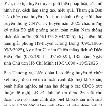
01/5; tiếp tục tuyên truyền phổ biến pháp luật; các mô
hình hay, cách làm sáng tạo, hiệu quả. Tham gia Ban
Tổ chức của huyện tổ chức thành công Hội thao
truyền thống CNVCLĐ huyện năm 2025 chào mừng
kỷ niệm 50 giải phóng hoàn toàn miền Nam thống
nhất đất nước (30/4/1975-30/4/2025), kỷ niệm 60
năm giải phóng H9-huyện Krông Bông (09/5/1965-
09/5/2025), kỷ niệm 71 năm Chiến thắng lịch sử Điện
Biên Phủ (07/5/1954 - 07/5/2025); 135 năm Ngày
sinh Chủ tịch Hồ Chí Minh (19/5/1890 - 19/5/2025).
Ban Thường vụ Liên đoàn Lao động huyện tổ chức
xét duyệt đoàn viên có hoàn cảnh đặc biệt khó khăn,
bệnh hiểm nghèo, tai nạn lao động ở các CĐCS trực
thuộc đề nghị LĐLĐ tỉnh hỗ trợ được 26 suất cho
đoàn viên có hoàn cảnh đặc biệt khóa khăn mỗi suất
trị giá 1.200.000 đồng với tổng số tiền thăm hỏi là