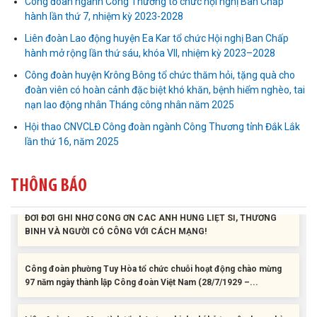
Công đoàn ngành Công Thương tổ chức hội nghị Ban Chấp
hành lần thứ 7, nhiệm kỳ 2023-2028
Liên đoàn Lao động huyện Ea Kar tổ chức Hội nghị Ban Chấp
Liên đoàn Lao động tỉnh tổ chức trao kinh phí hỗ trợ xây dựng nhà
hành mở rộng lần thứ sáu, khóa VII, nhiệm kỳ 2023–2028
Mái ấm Công đoàn cho đoàn viên công đoàn có hoàn cảnh...
Công đoàn huyện Krông Bông tổ chức thăm hỏi, tặng quà cho
đoàn viên có hoàn cảnh đặc biệt khó khăn, bệnh hiểm nghèo, tai
Bàn giao Mái ấm công đoàn cho 2 đoàn viên thuộc Công đoàn
nạn lao động nhân Tháng công nhân năm 2025
phường Tân An
Hội thao CNVCLĐ Công đoàn ngành Công Thương tỉnh Đắk Lắk
lần thứ 16, năm 2025
Liên đoàn Lao động tỉnh trao tặng 100 bộ bút chấm đọc tiếng Anh
cho con đoàn viên, người lao động khó khăn trước khai...
THÔNG BÁO
ĐỜI ĐỜI GHI NHỚ CÔNG ƠN CÁC ANH HÙNG LIỆT SĨ, THƯƠNG
BINH VÀ NGƯỜI CÓ CÔNG VỚI CÁCH MẠNG!
Công đoàn phường Tuy Hòa tổ chức chuỗi hoạt động chào mừng
97 năm ngày thành lập Công đoàn Việt Nam (28/7/1929 –...
Liên đoàn Lao động tỉnh tổ chức trao kinh phí hỗ trợ xây dựng nhà
Mái ấm Công đoàn cho đoàn viên công đoàn có hoàn cảnh...