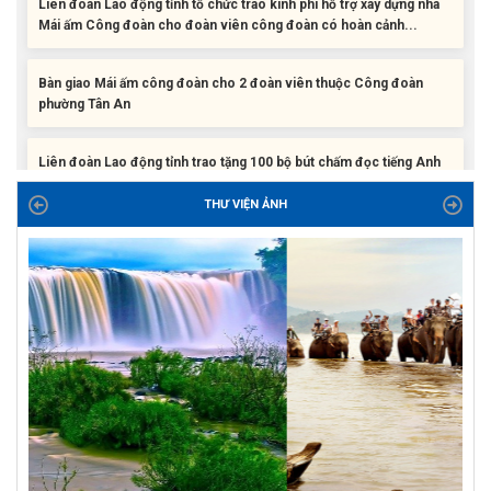
Bàn giao Mái ấm công đoàn cho 2 đoàn viên thuộc Công đoàn
phường Tân An
Liên đoàn Lao động tỉnh trao tặng 100 bộ bút chấm đọc tiếng Anh
cho con đoàn viên, người lao động khó khăn trước khai...
ĐỜI ĐỜI GHI NHỚ CÔNG ƠN CÁC ANH HÙNG LIỆT SĨ, THƯƠNG
THƯ VIỆN ẢNH
BINH VÀ NGƯỜI CÓ CÔNG VỚI CÁCH MẠNG!
Công đoàn phường Tuy Hòa tổ chức chuỗi hoạt động chào mừng
97 năm ngày thành lập Công đoàn Việt Nam (28/7/1929 –...