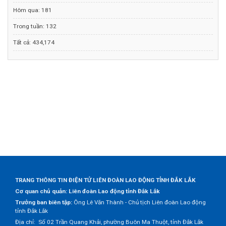
Hôm qua:
181
Trong tuần:
132
Tất cả:
434,174
TRANG THÔNG TIN ĐIỆN TỬ LIÊN ĐOÀN LAO ĐỘNG TỈNH ĐẮK LẮK
Cơ quan chủ quản: Liên đoàn Lao động tỉnh Đắk Lắk
Trưởng ban biên tập:
Ông Lê Văn Thành - Chủ tịch Liên đoàn Lao động
tỉnh Đắk Lắk
Địa chỉ: Số 02 Trần Quang Khải, phường Buôn Ma Thuột, tỉnh Đắk Lắk