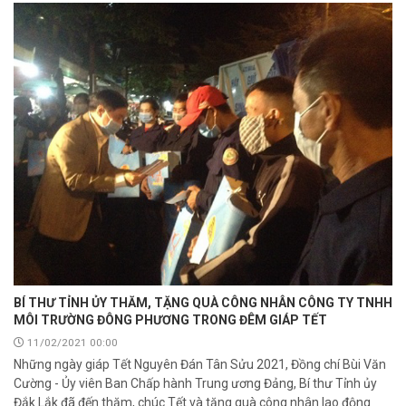
BÍ THƯ TỈNH ỦY THĂM, TẶNG QUÀ CÔNG NHÂN CÔNG TY TNHH
MÔI TRƯỜNG ĐÔNG PHƯƠNG TRONG ĐÊM GIÁP TẾT
11/02/2021 00:00
Những ngày giáp Tết Nguyên Đán Tân Sửu 2021, Đồng chí Bùi Văn
Cường - Ủy viên Ban Chấp hành Trung ương Đảng, Bí thư Tỉnh ủy
Đắk Lắk đã đến thăm, chúc Tết và tặng quà công nhân lao động