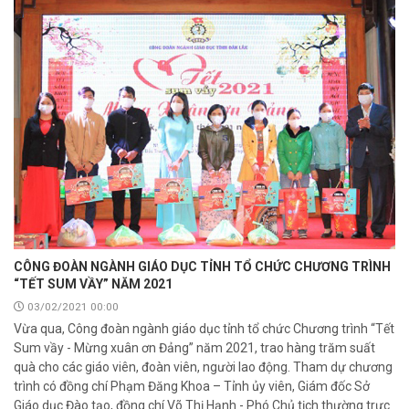
CÔNG ĐOÀN NGÀNH GIÁO DỤC TỈNH TỔ CHỨC CHƯƠNG TRÌNH
“TẾT SUM VẦY” NĂM 2021
03/02/2021 00:00
Vừa qua, Công đoàn ngành giáo dục tỉnh tổ chức Chương trình “Tết
Sum vầy - Mừng xuân ơn Đảng” năm 2021, trao hàng trăm suất
quà cho các giáo viên, đoàn viên, người lao động. Tham dự chương
trình có đồng chí Phạm Đăng Khoa – Tỉnh ủy viên, Giám đốc Sở
Giáo dục Đào tạo, đồng chí Võ Thị Hạnh - Phó Chủ tịch thường trực