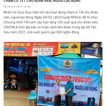
CHĂM LO TẾT CHO ĐOÀN VIÊN, NGƯỜI LAO ĐỘNG
08/02/2021 00:00
Nhằm tổ chức thực hiện tốt các hoạt động chăm lo Tết cho đoàn
viên, người lao động, Ngày 04/02, LĐLĐ huyện M’Đrắc đã tổ chức
Chương trình Tết sum vầy trao tặng 100 suất quà cho đoàn viên,
CNVCNLĐ trên địa bàn có hoàn cảnh khó khăn trong dịp tết Tân
Sửu năm 2021, mỗi suất quà trị giá 300 nghìn đồng.