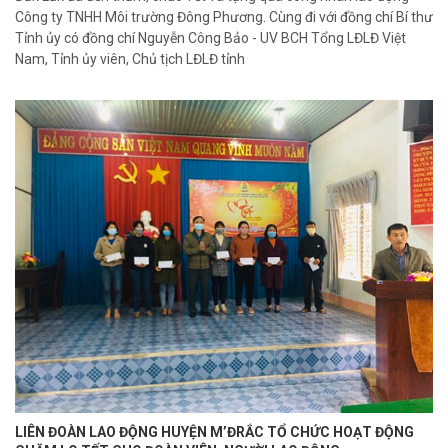
Công ty TNHH Môi trường Đông Phương. Cùng đi với đồng chí Bí thư
Tỉnh ủy có đồng chí Nguyễn Công Bảo - UV BCH Tổng LĐLĐ Việt
Nam, Tỉnh ủy viên, Chủ tịch LĐLĐ tỉnh
LIÊN ĐOÀN LAO ĐỘNG HUYỆN M’ĐRẮC TỔ CHỨC HOẠT ĐỘNG