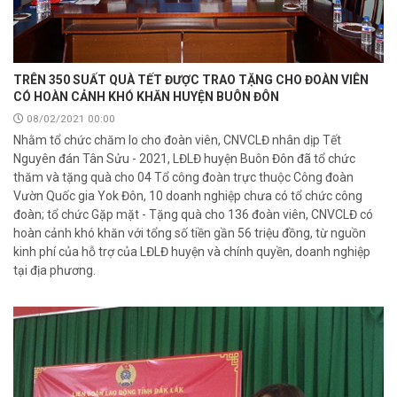
TRÊN 350 SUẤT QUÀ TẾT ĐƯỢC TRAO TẶNG CHO ĐOÀN VIÊN
CÓ HOÀN CẢNH KHÓ KHĂN HUYỆN BUÔN ĐÔN
08/02/2021 00:00
Nhằm tổ chức chăm lo cho đoàn viên, CNVCLĐ nhân dịp Tết
Nguyên đán Tân Sửu - 2021, LĐLĐ huyện Buôn Đôn đã tổ chức
thăm và tặng quà cho 04 Tổ công đoàn trực thuộc Công đoàn
Vườn Quốc gia Yok Đôn, 10 doanh nghiệp chưa có tổ chức công
đoàn; tổ chức Gặp mặt - Tặng quà cho 136 đoàn viên, CNVCLĐ có
hoàn cảnh khó khăn với tổng số tiền gần 56 triệu đồng, từ nguồn
kinh phí của hỗ trợ của LĐLĐ huyện và chính quyền, doanh nghiệp
tại địa phương.