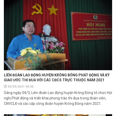
LIÊN ĐOÀN LAO ĐỘNG HUYỆN KRÔNG BÔNG PHÁT ĐỘNG VÀ KÝ
GIAO ƯỚC THI ĐUA VỚI CÁC CĐCS TRỰC THUỘC NĂM 2021
05/03/2021 00:00
Sáng ngày 04/3, Liên đoàn Lao động huyện Krông Bông tổ chức Hội
nghị Phát động và triển khai phong trào thi đua trong đoàn viên,
CNVCLĐ và các cấp công đoàn huyện Krông Bông năm 2021.