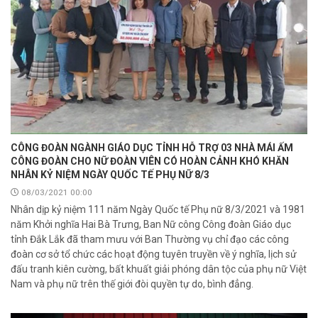
CÔNG ĐOÀN NGÀNH GIÁO DỤC TỈNH HỖ TRỢ 03 NHÀ MÁI ẤM
CÔNG ĐOÀN CHO NỮ ĐOÀN VIÊN CÓ HOÀN CẢNH KHÓ KHĂN
NHÂN KỶ NIỆM NGÀY QUỐC TẾ PHỤ NỮ 8/3
08/03/2021 00:00
Nhân dịp kỷ niệm 111 năm Ngày Quốc tế Phụ nữ 8/3/2021 và 1981
năm Khởi nghĩa Hai Bà Trưng, Ban Nữ công Công đoàn Giáo dục
tỉnh Đắk Lắk đã tham mưu với Ban Thường vụ chỉ đạo các công
đoàn cơ sở tổ chức các hoạt động tuyên truyền về ý nghĩa, lịch sử
đấu tranh kiên cường, bất khuất giải phóng dân tộc của phụ nữ Việt
Nam và phụ nữ trên thế giới đòi quyền tự do, bình đẳng.