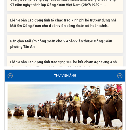
Mái ấm Công đoàn cho đoàn viên công đoàn có hoàn cảnh...
Bàn giao Mái ấm công đoàn cho 2 đoàn viên thuộc Công đoàn
phường Tân An
Liên đoàn Lao động tỉnh trao tặng 100 bộ bút chấm đọc tiếng Anh
cho con đoàn viên, người lao động khó khăn trước khai...
ĐỜI ĐỜI GHI NHỚ CÔNG ƠN CÁC ANH HÙNG LIỆT SĨ, THƯƠNG
BINH VÀ NGƯỜI CÓ CÔNG VỚI CÁCH MẠNG!
THƯ VIỆN ẢNH
Công đoàn phường Tuy Hòa tổ chức chuỗi hoạt động chào mừng
97 năm ngày thành lập Công đoàn Việt Nam (28/7/1929 –...