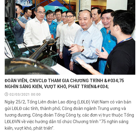
ĐOÀN VIÊN, CNVCLĐ THAM GIA CHƯƠNG TRÌNH &#034;75
NGHÌN SÁNG KIẾN, VƯỢT KHÓ, PHÁT TRIỂN&#034;
02/03/2021 00:00
Ngày 25/2, Tổng Liên đoàn Lao động (LĐLĐ) Việt Nam có văn bản
gửi LĐLĐ các tỉnh, thành phố; Công đoàn ngành Trung ương và
tương đương; Công đoàn Tổng Công ty, các đơn vị trực thuộc Tổng
LĐLĐVN về việc hướng dẫn tổ chức Chương trình "75 nghìn sáng
kiến, vượt khó, phát triển”.