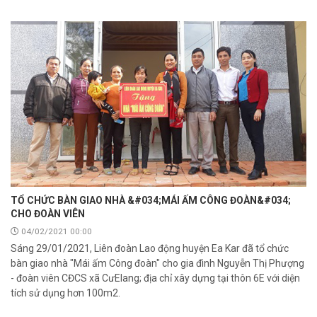
TỔ CHỨC BÀN GIAO NHÀ &#034;MÁI ẤM CÔNG ĐOÀN&#034;
CHO ĐOÀN VIÊN
04/02/2021 00:00
Sáng 29/01/2021, Liên đoàn Lao động huyện Ea Kar đã tổ chức
bàn giao nhà "Mái ấm Công đoàn" cho gia đình Nguyễn Thị Phượng
- đoàn viên CĐCS xã CưElang; địa chỉ xây dựng tại thôn 6E với diện
tích sử dụng hơn 100m2.