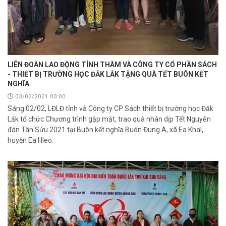
LIÊN ĐOÀN LAO ĐỘNG TỈNH THĂM VÀ CÔNG TY CỔ PHẦN SÁCH
- THIẾT BỊ TRƯỜNG HỌC ĐẮK LẮK TẶNG QUÀ TẾT BUÔN KẾT
NGHĨA
03/02/2021 00:00
Sáng 02/02, LĐLĐ tỉnh và Công ty CP Sách thiết bị trường học Đắk
Lắk tổ chức Chương trình gặp mặt, trao quà nhân dịp Tết Nguyên
đán Tân Sửu 2021 tại Buôn kết nghĩa Buôn Đung A, xã Ea Khal,
huyện Ea Hleo.