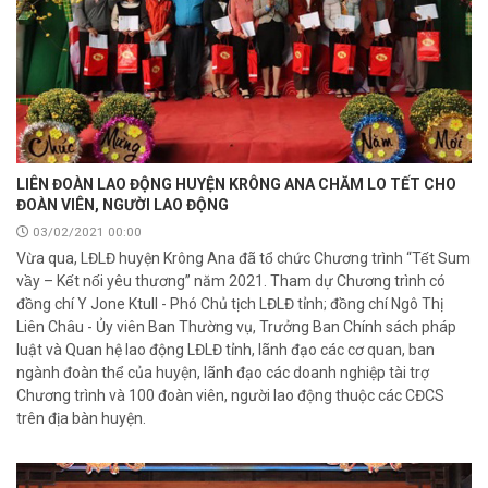
LIÊN ĐOÀN LAO ĐỘNG HUYỆN KRÔNG ANA CHĂM LO TẾT CHO
ĐOÀN VIÊN, NGƯỜI LAO ĐỘNG
03/02/2021 00:00
Vừa qua, LĐLĐ huyện Krông Ana đã tổ chức Chương trình “Tết Sum
vầy – Kết nối yêu thương” năm 2021. Tham dự Chương trình có
đồng chí Y Jone Ktull - Phó Chủ tịch LĐLĐ tỉnh; đồng chí Ngô Thị
Liên Châu - Ủy viên Ban Thường vụ, Trưởng Ban Chính sách pháp
luật và Quan hệ lao động LĐLĐ tỉnh, lãnh đạo các cơ quan, ban
ngành đoàn thể của huyện, lãnh đạo các doanh nghiệp tài trợ
Chương trình và 100 đoàn viên, người lao động thuộc các CĐCS
trên địa bàn huyện.