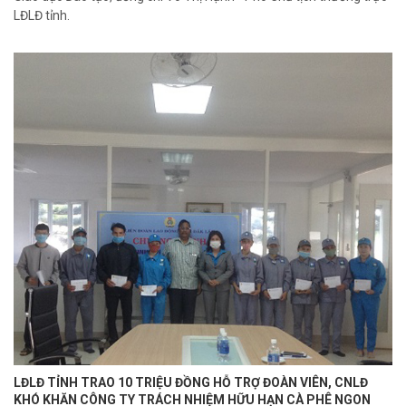
LĐLĐ tỉnh.
LĐLĐ TỈNH TRAO 10 TRIỆU ĐỒNG HỖ TRỢ ĐOÀN VIÊN, CNLĐ
KHÓ KHĂN CÔNG TY TRÁCH NHIỆM HỮU HẠN CÀ PHÊ NGON