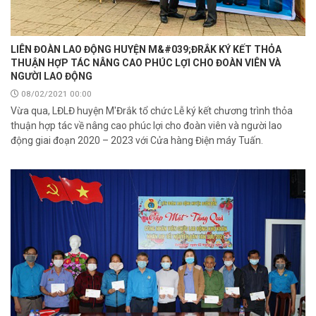
LIÊN ĐOÀN LAO ĐỘNG HUYỆN M&#039;ĐRẮK KÝ KẾT THỎA
THUẬN HỢP TÁC NÂNG CAO PHÚC LỢI CHO ĐOÀN VIÊN VÀ
NGƯỜI LAO ĐỘNG
08/02/2021 00:00
Vừa qua, LĐLĐ huyện M'Đrắk tổ chức Lễ ký kết chương trình thỏa
thuận hợp tác về nâng cao phúc lợi cho đoàn viên và người lao
động giai đoạn 2020 – 2023 với Cửa hàng Điện máy Tuấn.