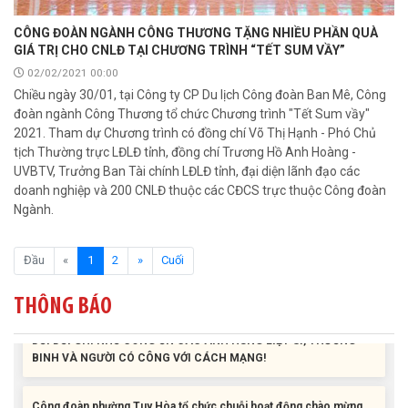
CÔNG ĐOÀN NGÀNH CÔNG THƯƠNG TẶNG NHIỀU PHẦN QUÀ
GIÁ TRỊ CHO CNLĐ TẠI CHƯƠNG TRÌNH “TẾT SUM VẦY”
Liên đoàn Lao động tỉnh tổ chức trao kinh phí hỗ trợ xây dựng nhà
02/02/2021 00:00
Mái ấm Công đoàn cho đoàn viên công đoàn có hoàn cảnh...
Chiều ngày 30/01, tại Công ty CP Du lịch Công đoàn Ban Mê, Công
đoàn ngành Công Thương tổ chức Chương trình "Tết Sum vầy"
2021. Tham dự Chương trình có đồng chí Võ Thị Hạnh - Phó Chủ
Bàn giao Mái ấm công đoàn cho 2 đoàn viên thuộc Công đoàn
tịch Thường trực LĐLĐ tỉnh, đồng chí Trương Hồ Anh Hoàng -
phường Tân An
UVBTV, Trưởng Ban Tài chính LĐLĐ tỉnh, đại diện lãnh đạo các
doanh nghiệp và 200 CNLĐ thuộc các CĐCS trực thuộc Công đoàn
Liên đoàn Lao động tỉnh trao tặng 100 bộ bút chấm đọc tiếng Anh
Ngành.
cho con đoàn viên, người lao động khó khăn trước khai...
(current)
Đầu
«
1
2
»
Cuối
ĐỜI ĐỜI GHI NHỚ CÔNG ƠN CÁC ANH HÙNG LIỆT SĨ, THƯƠNG
BINH VÀ NGƯỜI CÓ CÔNG VỚI CÁCH MẠNG!
THÔNG BÁO
Công đoàn phường Tuy Hòa tổ chức chuỗi hoạt động chào mừng
97 năm ngày thành lập Công đoàn Việt Nam (28/7/1929 –...
Liên đoàn Lao động tỉnh tổ chức trao kinh phí hỗ trợ xây dựng nhà