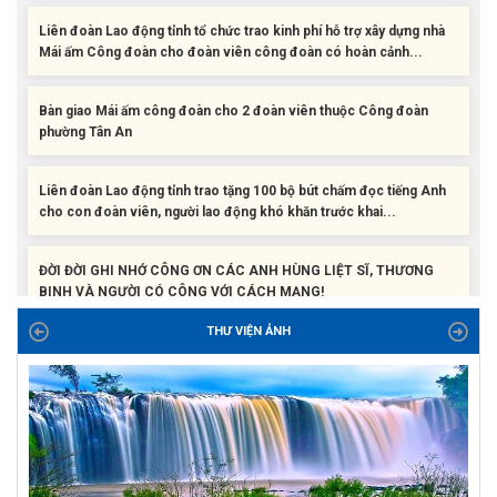
Liên đoàn Lao động tỉnh tổ chức trao kinh phí hỗ trợ xây dựng nhà
Mái ấm Công đoàn cho đoàn viên công đoàn có hoàn cảnh...
Bàn giao Mái ấm công đoàn cho 2 đoàn viên thuộc Công đoàn
phường Tân An
Liên đoàn Lao động tỉnh trao tặng 100 bộ bút chấm đọc tiếng Anh
cho con đoàn viên, người lao động khó khăn trước khai...
ĐỜI ĐỜI GHI NHỚ CÔNG ƠN CÁC ANH HÙNG LIỆT SĨ, THƯƠNG
BINH VÀ NGƯỜI CÓ CÔNG VỚI CÁCH MẠNG!
Công đoàn phường Tuy Hòa tổ chức chuỗi hoạt động chào mừng
THƯ VIỆN ẢNH
97 năm ngày thành lập Công đoàn Việt Nam (28/7/1929 –...