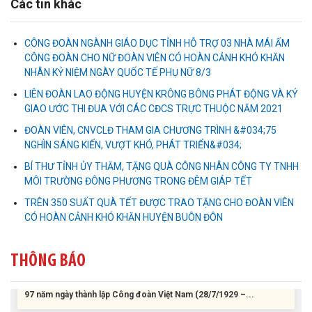
Các tin khác
CÔNG ĐOÀN NGÀNH GIÁO DỤC TỈNH HỖ TRỢ 03 NHÀ MÁI ẤM
CÔNG ĐOÀN CHO NỮ ĐOÀN VIÊN CÓ HOÀN CẢNH KHÓ KHĂN
Liên đoàn Lao động tỉnh tổ chức trao kinh phí hỗ trợ xây dựng nhà
NHÂN KỶ NIỆM NGÀY QUỐC TẾ PHỤ NỮ 8/3
Mái ấm Công đoàn cho đoàn viên công đoàn có hoàn cảnh...
LIÊN ĐOÀN LAO ĐỘNG HUYỆN KRÔNG BÔNG PHÁT ĐỘNG VÀ KÝ
GIAO ƯỚC THI ĐUA VỚI CÁC CĐCS TRỰC THUỘC NĂM 2021
Bàn giao Mái ấm công đoàn cho 2 đoàn viên thuộc Công đoàn
phường Tân An
ĐOÀN VIÊN, CNVCLĐ THAM GIA CHƯƠNG TRÌNH &#034;75
NGHÌN SÁNG KIẾN, VƯỢT KHÓ, PHÁT TRIỂN&#034;
Liên đoàn Lao động tỉnh trao tặng 100 bộ bút chấm đọc tiếng Anh
BÍ THƯ TỈNH ỦY THĂM, TẶNG QUÀ CÔNG NHÂN CÔNG TY TNHH
cho con đoàn viên, người lao động khó khăn trước khai...
MÔI TRƯỜNG ĐÔNG PHƯƠNG TRONG ĐÊM GIÁP TẾT
TRÊN 350 SUẤT QUÀ TẾT ĐƯỢC TRAO TẶNG CHO ĐOÀN VIÊN
ĐỜI ĐỜI GHI NHỚ CÔNG ƠN CÁC ANH HÙNG LIỆT SĨ, THƯƠNG
CÓ HOÀN CẢNH KHÓ KHĂN HUYỆN BUÔN ĐÔN
BINH VÀ NGƯỜI CÓ CÔNG VỚI CÁCH MẠNG!
THÔNG BÁO
Công đoàn phường Tuy Hòa tổ chức chuỗi hoạt động chào mừng
97 năm ngày thành lập Công đoàn Việt Nam (28/7/1929 –...