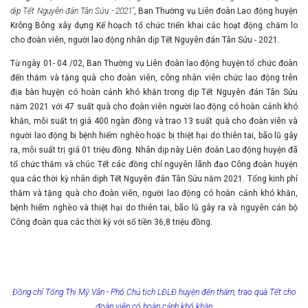
dịp Tết Nguyên đán Tân Sửu - 2021"
, Ban Thường vụ Liên đoàn Lao động huyện
Krông Bông xây dựng Kế hoạch tổ chức triển khai các hoạt động chăm lo
cho đoàn viên, người lao động nhân dịp Tết Nguyên đán Tân Sửu - 2021.
Từ ngày 01- 04 /02, Ban Thường vụ Liên đoàn lao động huyện tổ chức đoàn
đến thăm và tặng quà cho đoàn viên, công nhân viên chức lao động trên
địa bàn huyện có hoàn cảnh khó khăn trong dịp Tết Nguyên đán Tân Sửu
năm 2021 với 47 suất quà cho đoàn viên người lao động có hoàn cảnh khó
khăn, mỗi suất trị giá 400 ngàn đồng và trao 13 suất quà cho đoàn viên và
người lao động bị bệnh hiểm nghèo hoặc bị thiệt hại do thiên tai, bão lũ gây
ra, mỗi suất trị giá 01 triệu đồng. Nhân dịp này Liên đoàn Lao động huyện đã
tổ chức thăm và chúc Tết các đồng chí nguyên lãnh đạo Công đoàn huyện
qua các thời kỳ nhân diph Tết Nguyên đán Tân Sửu năm 2021. Tổng kinh phí
thăm và tặng quà cho đoàn viên, người lao động có hoàn cảnh khó khăn,
bệnh hiểm nghèo và thiệt hại do thiên tai, bão lũ gây ra và nguyên cán bộ
Công đoàn qua các thời kỳ với số tiền 36,8 triệu đồng.
Đồng chí Tống Thị Mỹ Vân -
Phó Chủ tịch LĐLĐ huyện đến thăm, trao quà Tết cho
đoàn viên có hoàn cảnh khó khăn