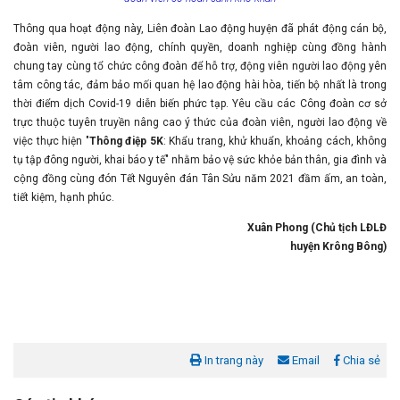
Thông qua hoạt động này, Liên đoàn Lao động huyện đã phát động cán bộ,
đoàn viên, người lao động, chính quyền, doanh nghiệp cùng đồng hành
chung tay cùng tổ chức công đoàn để hỗ trợ, động viên người lao động yên
tâm công tác, đảm bảo mối quan hệ lao động hài hòa, tiến bộ nhất là trong
thời điểm dịch Covid-19 diễn biến phức tạp. Yêu cầu các Công đoàn cơ sở
trực thuộc tuyên truyền nâng cao ý thức của đoàn viên, người lao động về
việc thực hiện "
Thông điệp 5K
: Khẩu trang, khử khuẩn, khoảng cách, không
tụ tập đông người, khai báo y tế" nhằm bảo vệ sức khỏe bản thân, gia đình và
cộng đồng cùng đón Tết Nguyên đán Tân Sửu năm 2021 đầm ấm, an toàn,
tiết kiệm, hạnh phúc.
Xuân Phong (Chủ tịch LĐLĐ
huyện Krông Bông)
In trang này
Email
Chia sẻ