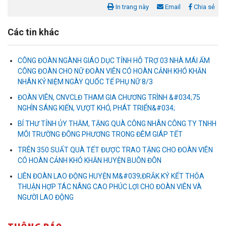
In trang này
Email
Chia sẻ
Các tin khác
CÔNG ĐOÀN NGÀNH GIÁO DỤC TỈNH HỖ TRỢ 03 NHÀ MÁI ẤM
CÔNG ĐOÀN CHO NỮ ĐOÀN VIÊN CÓ HOÀN CẢNH KHÓ KHĂN
NHÂN KỶ NIỆM NGÀY QUỐC TẾ PHỤ NỮ 8/3
ĐOÀN VIÊN, CNVCLĐ THAM GIA CHƯƠNG TRÌNH &#034;75
NGHÌN SÁNG KIẾN, VƯỢT KHÓ, PHÁT TRIỂN&#034;
BÍ THƯ TỈNH ỦY THĂM, TẶNG QUÀ CÔNG NHÂN CÔNG TY TNHH
MÔI TRƯỜNG ĐÔNG PHƯƠNG TRONG ĐÊM GIÁP TẾT
Liên đoàn Lao động tỉnh tổ chức trao kinh phí hỗ trợ xây dựng nhà
TRÊN 350 SUẤT QUÀ TẾT ĐƯỢC TRAO TẶNG CHO ĐOÀN VIÊN
Mái ấm Công đoàn cho đoàn viên công đoàn có hoàn cảnh...
CÓ HOÀN CẢNH KHÓ KHĂN HUYỆN BUÔN ĐÔN
LIÊN ĐOÀN LAO ĐỘNG HUYỆN M&#039;ĐRẮK KÝ KẾT THỎA
Bàn giao Mái ấm công đoàn cho 2 đoàn viên thuộc Công đoàn
THUẬN HỢP TÁC NÂNG CAO PHÚC LỢI CHO ĐOÀN VIÊN VÀ
phường Tân An
NGƯỜI LAO ĐỘNG
Liên đoàn Lao động tỉnh trao tặng 100 bộ bút chấm đọc tiếng Anh