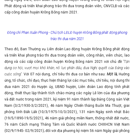
Phát động và triển khai phong trào thi đua trong đoàn viên, CNVCLĐ và các
cấp công đoàn huyện Krông Bông năm 2021.
Đồng chí Phan Xuân Phong - Chủ tịch LĐLĐ huyện Krông Bông phát động phong
trào thi đua năm 2021
Theo đó, Ban Thường vụ Liên đoàn Lao động huyện Krông Bông phát động
và triển khai phong trào thi đua trong đoàn viên, công nhân, viên chức, lao
động và các cấp công đoàn huyện Krông Bông năm 2021 với chủ đề
"Tận
dụng cơ hội, vượt mọi khó khăn, nỗ lực phấn đấu, đưa Nghị quyết của Đảng vào
cuộc sống".
Với 07 nội dung, chỉ tiêu thi đua cơ bản như sau:
Một là,
Hưởng
ứng, tổ chức, chỉ đạo, thực hiện thắng lợi các mục tiêu, chỉ tiêu, nội dung thi
đua năm 2021 do Huyện ủy, UBND huyện, Liên đoàn Lao động tỉnh phát
động, thiết thực lập thành tích chào mừng các ngày Lễ lớn của địa phương
và đất nước trong năm 2021; kỷ niệm 91 năm thành lập Đảng Cộng sản Việt
Nam (3/2/1930-3/2/2021), 46 năm Ngày Chiến thắng Buôn Ma Thuột, giai
phóng tỉnh Đắk Lắk (10/3/1975-10/3/2021), 131 năm Ngày sinh nhật Bác
(19/5/1890-19/5/2021), 46 năm giải phóng miền Nam, thống nhất đất nước,
76 năm Cách mạng Tháng Tám và Quốc khánh nước CHXHCN Việt Nam
(02/9/1945- 02/9/2021); đối với địa phương kỷ niệm 56 năm Ngày giải phóng