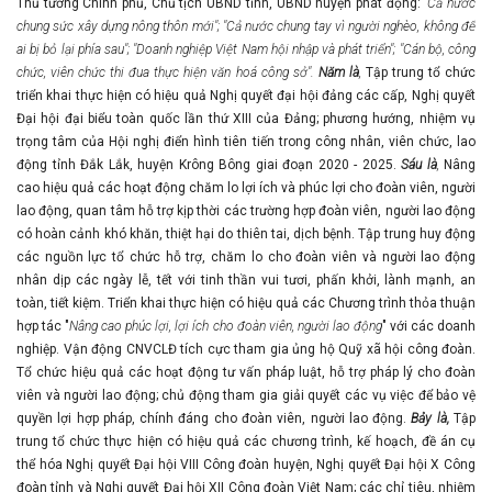
Thủ tướng Chính phủ, Chủ tịch UBND tỉnh, UBND huyện phát động:
"Cả nước
chung sức xây dựng nông thôn mới"; "Cả nước chung tay vì người nghèo, không để
ai bị bỏ lại phía sau"; "Doanh nghiệp Việt Nam hội nhập và phát triển"; "Cán bộ, công
chức, viên chức thi đua thực hiện văn hoá công sở".
Năm là
,
Tập trung tổ chức
triển khai thực hiện có hiệu quả Nghị quyết đại hội đảng các cấp, Nghị quyết
Đại hội đại biểu toàn quốc lần thứ XIII của Đảng; phương hướng, nhiệm vụ
trọng tâm của Hội nghị điển hình tiên tiến trong công nhân, viên chức, lao
động tỉnh Đắk Lắk, huyện Krông Bông giai đoạn 2020 - 2025.
Sáu là
,
Nâng
cao hiệu quả các hoạt động chăm lo lợi ích và phúc lợi cho đoàn viên, người
lao động, quan tâm hỗ trợ kịp thời các trường hợp đoàn viên, người lao động
có hoàn cảnh khó khăn, thiệt hại do thiên tai, dịch bệnh. Tập trung huy động
các nguồn lực tổ chức hỗ trợ, chăm lo cho đoàn viên và người lao động
nhân dịp các ngày lễ, tết với tinh thần vui tươi, phấn khởi, lành mạnh, an
toàn, tiết kiệm. Triển khai thực hiện có hiệu quả các Chương trình thỏa thuận
hợp tác "
Nâng cao phúc lợi, lợi ích cho đoàn viên, người lao động
" với các doanh
nghiệp. Vận động CNVCLĐ tích cực tham gia ủng hộ Quỹ xã hội công đoàn.
Tổ chức hiệu quả các hoạt động tư vấn pháp luật, hỗ trợ pháp lý cho đoàn
viên và người lao động; chủ động tham gia giải quyết các vụ việc để bảo vệ
quyền lợi hợp pháp, chính đáng cho đoàn viên, người lao động.
Bảy là,
Tập
trung tổ chức thực hiện có hiệu quả các chương trình, kế hoạch, đề án cụ
thể hóa Nghị quyết Đại hội VIII Công đoàn huyện, Nghị quyết Đại hội X Công
đoàn tỉnh và Nghị quyết Đại hội XII Công đoàn Việt Nam; các chỉ tiêu, nhiệm