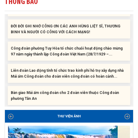
THÔNG BÁO
cho con đoàn viên, người lao động khó khăn trước khai...
ĐỜI ĐỜI GHI NHỚ CÔNG ƠN CÁC ANH HÙNG LIỆT SĨ, THƯƠNG
BINH VÀ NGƯỜI CÓ CÔNG VỚI CÁCH MẠNG!
Công đoàn phường Tuy Hòa tổ chức chuỗi hoạt động chào mừng
97 năm ngày thành lập Công đoàn Việt Nam (28/7/1929 –...
Liên đoàn Lao động tỉnh tổ chức trao kinh phí hỗ trợ xây dựng nhà
Mái ấm Công đoàn cho đoàn viên công đoàn có hoàn cảnh...
Bàn giao Mái ấm công đoàn cho 2 đoàn viên thuộc Công đoàn
phường Tân An
Liên đoàn Lao động tỉnh trao tặng 100 bộ bút chấm đọc tiếng Anh
cho con đoàn viên, người lao động khó khăn trước khai...
THƯ VIỆN ẢNH
ĐỜI ĐỜI GHI NHỚ CÔNG ƠN CÁC ANH HÙNG LIỆT SĨ, THƯƠNG
BINH VÀ NGƯỜI CÓ CÔNG VỚI CÁCH MẠNG!