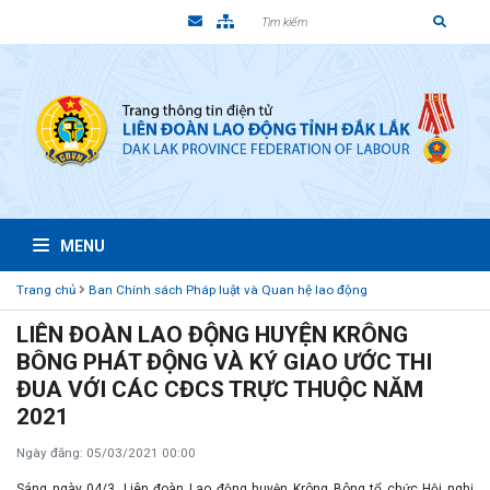
MENU
Trang chủ
Ban Chính sách Pháp luật và Quan hệ lao động
LIÊN ĐOÀN LAO ĐỘNG HUYỆN KRÔNG
BÔNG PHÁT ĐỘNG VÀ KÝ GIAO ƯỚC THI
ĐUA VỚI CÁC CĐCS TRỰC THUỘC NĂM
2021
Ngày đăng: 05/03/2021 00:00
Sáng ngày 04/3, Liên đoàn Lao động huyện Krông Bông tổ chức Hội nghị