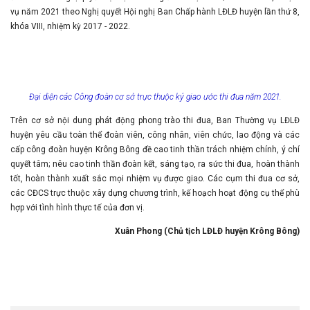
vụ năm 2021 theo Nghị quyết Hội nghị Ban Chấp hành LĐLĐ huyện lần thứ 8,
khóa VIII, nhiệm kỳ 2017 - 2022.
Đại diện các Công đoàn cơ sở trực thuộc ký giao ước thi đua năm 2021.
Trên cơ sở nội dung phát động phong trào thi đua, Ban Thường vụ LĐLĐ
huyện yêu cầu toàn thể đoàn viên, công nhân, viên chức, lao động và các
cấp công đoàn huyện Krông Bông đề cao tinh thần trách nhiệm chính, ý chí
quyết tâm; nêu cao tinh thần đoàn kết, sáng tạo, ra sức thi đua, hoàn thành
tốt, hoàn thành xuất sắc mọi nhiệm vụ được giao. Các cụm thi đua cơ sở,
các CĐCS trực thuộc xây dựng chương trình, kế hoạch hoạt động cụ thể phù
hợp với tình hình thực tế của đơn vị.
Xuân Phong (Chủ tịch LĐLĐ huyện Krông Bông)