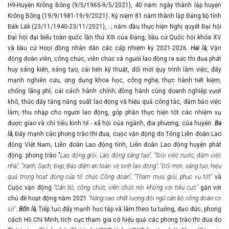
H9-Huyện Krông Bông (9/5/1965-9/5/2021), 40 năm ngày thành lập huyện
Krông Bông (19/9/1981-19/9/2021). Kỷ niệm 81 năm thành lập Đảng bộ tỉnh
Đắk Lắk (23/11/1940-23/11/2021),…; năm đầu thực hiện Nghị quyết Đại hội
Đại hội đại biểu toàn quốc lần thứ XIII của Đảng, bầu cử Quốc hội khóa XV
và bầu cử Hoọi đồng nhân dân các cấp nhiệm kỳ 2021-2026.
Hai là,
Vận
động đoàn viên, công chức, viên chức và người lao động ra sức thi đua phát
huy sáng kiến, sáng tạo, cải tiến kỹ thuật, đổi mới quy trình làm việc, đẩy
mạnh nghiên cứu, ứng dụng khoa học, công nghệ; thực hành tiết kiệm,
chống lãng phí, cải cách hành chính; đồng hành cùng doanh nghiệp vượt
khó, thúc đẩy tăng năng suất lao động và hiệu quả công tác, đảm bảo việc
làm, thu nhập cho người lao động, góp phần thực hiện tốt các nhiệm vụ
được giao và chỉ tiêu kinh tế - xã hội của ngành, địa phương, của huyện.
Ba
là,
Đẩy mạnh các phong trào thi đua, cuộc vận động do Tổng Liên đoàn Lao
động Việt Nam, Liên đoàn Lao động tỉnh, Liên đoàn Lao động huyện phát
động: phong trào "
Lao động giỏi, Lao động sáng tạo", "Giỏi việc nước, đảm việc
nhà", "Xanh, Sạch, Đẹp, Bảo đảm an toàn vệ sinh lao động"; "Đổi mới, sáng tạo, hiệu
quả trong hoạt động của tổ chức Công đoàn", "Tham mưu giỏi, phục vụ tốt"
và
Cuộc vận động
"Cán bộ, công chức, viên chức nói không với tiêu cực"
gắn với
chủ đề hoạt động năm 2021
"Nâng cao chất lượng đội ngũ cán bộ công đoàn cơ
sở"
.
Bốn là,
Tiếp tục đẩy mạnh học tập và làm theo tư tưởng, đạo đức, phong
cách Hồ Chí Minh; tích cực tham gia có hiệu quả các phong trào thi đua do