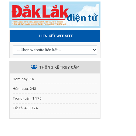
LIÊN KẾT WEBSITE
THỐNG KÊ TRUY CẬP
Hôm nay:
34
Hôm qua:
243
Trong tuần:
1,176
Tất cả:
433,724