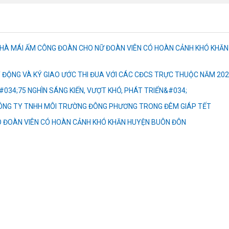
NHÀ MÁI ẤM CÔNG ĐOÀN CHO NỮ ĐOÀN VIÊN CÓ HOÀN CẢNH KHÓ KHĂN
 ĐỘNG VÀ KÝ GIAO ƯỚC THI ĐUA VỚI CÁC CĐCS TRỰC THUỘC NĂM 20
034;75 NGHÌN SÁNG KIẾN, VƯỢT KHÓ, PHÁT TRIỂN&#034;
CÔNG TY TNHH MÔI TRƯỜNG ĐÔNG PHƯƠNG TRONG ĐÊM GIÁP TẾT
 ĐOÀN VIÊN CÓ HOÀN CẢNH KHÓ KHĂN HUYỆN BUÔN ĐÔN