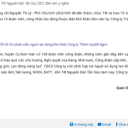
n Tết Nguyên Đán Tân Sửu 2021 đầm ấm, ý nghĩa.
g chí Nguyễn Thị Lý - Phó Chủ tịch LĐLĐ tỉnh đã đến thăm, chúc Tết và trao 10 s
 cho 10 đoàn viên, công nhân lao động thuộc diện khó khăn làm việc tại Công ty Tr
 Tết hỗ trợ đoàn viên, người lao động khó khăn Công ty TNHH
cà phê Ngon.
n, huyện Cư Kuin hiện có 168 đoàn viên công đoàn, những năm gần đây, bên c
 có hiệu quả các chủ trương, Nghị quyết của Đảng, Nhà nước, Công đoàn cấp trên, 
ng giỏi, Lao động sáng tạo". CĐCS Công ty còn phối hợp với người sử dụng lao đ
ư: việc làm, tiền lương, BHXH, BHYT…đón Tết Nguyên Đán Tân Sửu năm nay, Công ty
Quốc D
In trang này
Email
Chia 