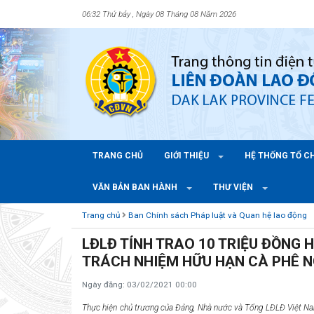
06:32 Thứ bảy , Ngày 08 Tháng 08 Năm 2026
TRANG CHỦ
GIỚI THIỆU
HỆ THỐNG TỔ 
VĂN BẢN BAN HÀNH
THƯ VIỆN
Trang chủ
Ban Chính sách Pháp luật và Quan hệ lao động
LĐLĐ TỈNH TRAO 10 TRIỆU ĐỒNG 
TRÁCH NHIỆM HỮU HẠN CÀ PHÊ 
Ngày đăng: 03/02/2021 00:00
Thực hiện chủ trương của Đảng, Nhà nước và Tổng LĐLĐ Việt Na