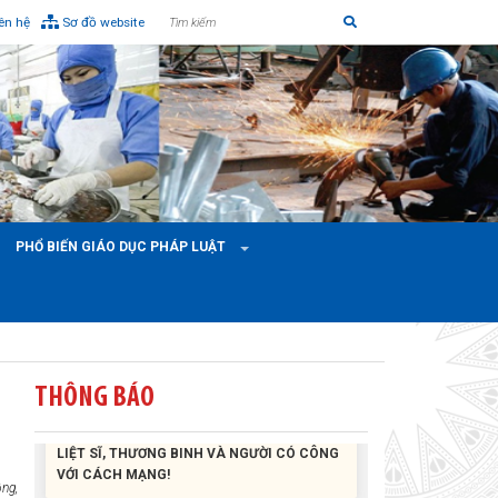
iên hệ
Sơ đồ website
Liên đoàn Lao động tỉnh tổ chức trao kinh phí
hỗ trợ xây dựng nhà Mái ấm Công đoàn cho
đoàn viên công đoàn có hoàn cảnh...
Bàn giao Mái ấm công đoàn cho 2 đoàn viên
thuộc Công đoàn phường Tân An
PHỔ BIẾN GIÁO DỤC PHÁP LUẬT
Liên đoàn Lao động tỉnh trao tặng 100 bộ bút
chấm đọc tiếng Anh cho con đoàn viên, người
lao động khó khăn trước khai...
THÔNG BÁO
ĐỜI ĐỜI GHI NHỚ CÔNG ƠN CÁC ANH HÙNG
LIỆT SĨ, THƯƠNG BINH VÀ NGƯỜI CÓ CÔNG
VỚI CÁCH MẠNG!
ng,
Công đoàn phường Tuy Hòa tổ chức chuỗi