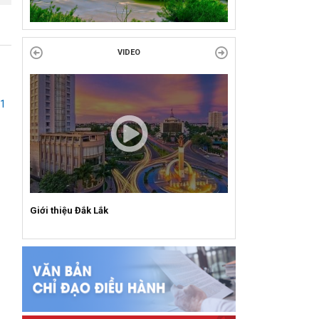
hoạt động chào mừng 97 năm ngày thành lập
Công đoàn Việt Nam (28/7/1929 –...
VIDEO
21
Giới thiệu Đắk Lắk