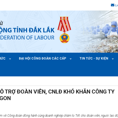
L
CHỨC
ĐẠI HỘI CÔNG ĐOÀN CÁC CẤP
TIN TỨC - SỰ KIỆN
HỖ TRỢ ĐOÀN VIÊN, CNLĐ KHÓ KHĂN CÔNG TY
NGON
m về Công đoàn đồng hành cùng doanh nghiệp chăm lo Tết cho đoàn viên, người lao độ