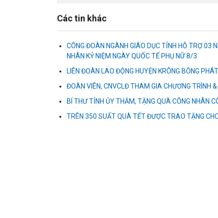
Các tin khác
CÔNG ĐOÀN NGÀNH GIÁO DỤC TỈNH HỖ TRỢ 03 
NHÂN KỶ NIỆM NGÀY QUỐC TẾ PHỤ NỮ 8/3
LIÊN ĐOÀN LAO ĐỘNG HUYỆN KRÔNG BÔNG PHÁT
ĐOÀN VIÊN, CNVCLĐ THAM GIA CHƯƠNG TRÌNH &#
BÍ THƯ TỈNH ỦY THĂM, TẶNG QUÀ CÔNG NHÂN 
TRÊN 350 SUẤT QUÀ TẾT ĐƯỢC TRAO TẶNG CHO