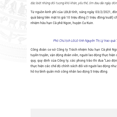
đặc biệt những đối tượng khó khăn, yếu thế, ốm đau dài ngày đó
Từ nguồn kinh phí của LĐLĐ tỉnh, sáng ngày 03/2/2021, đồn
quà bằng tiền mặt trị giá 10 triệu đồng (1 triệu đồng/suất)
nhiệm hữu hạn Cà phê Ngon, huyện Cư Kuin.
Phó Chủ tịch LĐLĐ tỉnh Nguyễn Thị Lý trao quà
Công đoàn cơ sở Công ty Trách nhiệm hữu hạn Cà phê Ngo
tuyên truyền, vận động đoàn viên, người lao động thực hiện
quy, quy định của Công ty; các phong trào thi đua "Lao độ
thực hiện các chế độ chính sách đối với người lao động nh
hỗ trợ bình quân mối công nhân lao động 5 triệu đồng.