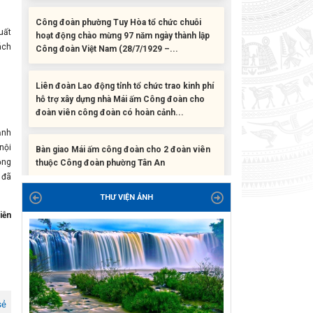
hoạt động chào mừng 97 năm ngày thành lập
Công đoàn Việt Nam (28/7/1929 –...
uất
ách
Liên đoàn Lao động tỉnh tổ chức trao kinh phí
hỗ trợ xây dựng nhà Mái ấm Công đoàn cho
đoàn viên công đoàn có hoàn cảnh...
Bàn giao Mái ấm công đoàn cho 2 đoàn viên
ạnh
thuộc Công đoàn phường Tân An
nội
ộng
Liên đoàn Lao động tỉnh trao tặng 100 bộ bút
 đã
chấm đọc tiếng Anh cho con đoàn viên, người
THƯ VIỆN ẢNH
lao động khó khăn trước khai...
iễn
ĐỜI ĐỜI GHI NHỚ CÔNG ƠN CÁC ANH HÙNG
LIỆT SĨ, THƯƠNG BINH VÀ NGƯỜI CÓ CÔNG
VỚI CÁCH MẠNG!
sẻ
Công đoàn phường Tuy Hòa tổ chức chuỗi