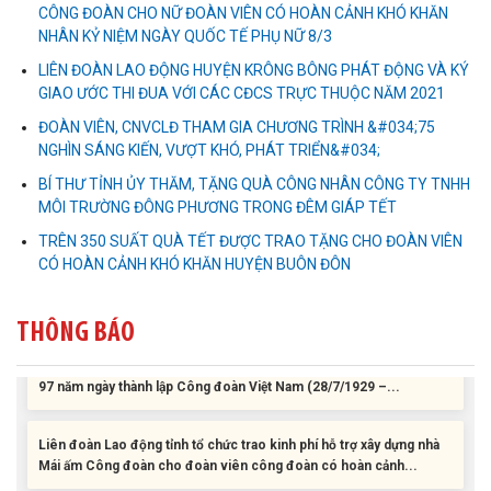
CÔNG ĐOÀN CHO NỮ ĐOÀN VIÊN CÓ HOÀN CẢNH KHÓ KHĂN
Liên đoàn Lao động tỉnh tổ chức trao kinh phí hỗ trợ xây dựng nhà
NHÂN KỶ NIỆM NGÀY QUỐC TẾ PHỤ NỮ 8/3
Mái ấm Công đoàn cho đoàn viên công đoàn có hoàn cảnh...
LIÊN ĐOÀN LAO ĐỘNG HUYỆN KRÔNG BÔNG PHÁT ĐỘNG VÀ KÝ
GIAO ƯỚC THI ĐUA VỚI CÁC CĐCS TRỰC THUỘC NĂM 2021
Bàn giao Mái ấm công đoàn cho 2 đoàn viên thuộc Công đoàn
phường Tân An
ĐOÀN VIÊN, CNVCLĐ THAM GIA CHƯƠNG TRÌNH &#034;75
NGHÌN SÁNG KIẾN, VƯỢT KHÓ, PHÁT TRIỂN&#034;
Liên đoàn Lao động tỉnh trao tặng 100 bộ bút chấm đọc tiếng Anh
BÍ THƯ TỈNH ỦY THĂM, TẶNG QUÀ CÔNG NHÂN CÔNG TY TNHH
cho con đoàn viên, người lao động khó khăn trước khai...
MÔI TRƯỜNG ĐÔNG PHƯƠNG TRONG ĐÊM GIÁP TẾT
TRÊN 350 SUẤT QUÀ TẾT ĐƯỢC TRAO TẶNG CHO ĐOÀN VIÊN
ĐỜI ĐỜI GHI NHỚ CÔNG ƠN CÁC ANH HÙNG LIỆT SĨ, THƯƠNG
CÓ HOÀN CẢNH KHÓ KHĂN HUYỆN BUÔN ĐÔN
BINH VÀ NGƯỜI CÓ CÔNG VỚI CÁCH MẠNG!
THÔNG BÁO
Công đoàn phường Tuy Hòa tổ chức chuỗi hoạt động chào mừng
97 năm ngày thành lập Công đoàn Việt Nam (28/7/1929 –...
Liên đoàn Lao động tỉnh tổ chức trao kinh phí hỗ trợ xây dựng nhà
Mái ấm Công đoàn cho đoàn viên công đoàn có hoàn cảnh...