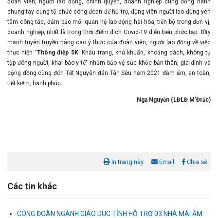
đoàn viên, người lao động, chính quyền, doanh nghiệp cùng đồng hành
chung tay cùng tổ chức công đoàn để hỗ trợ, động viên người lao động yên
tâm công tác, đảm bảo mối quan hệ lao động hài hòa, tiến bộ trong đơn vị,
doanh nghiệp, nhất là trong thời điểm dịch Covid-19 diễn biến phức tạp. Đầy
mạnh tuyên truyền nâng cao ý thức của đoàn viên, người lao động về việc
thực hiện "
Thông điệp 5K
: Khẩu trang, khử khuẩn, khoảng cách, không tụ
tập đông người, khai báo y tế" nhằm bảo vệ sức khỏe bản thân, gia đình và
cộng đồng cùng đón Tết Nguyên đán Tân Sửu năm 2021 đầm ấm, an toàn,
tiết kiệm, hạnh phúc.
Nga Nguyễn (LĐLĐ M'Đrắc)
In trang này
Email
Chia sẻ
Các tin khác
CÔNG ĐOÀN NGÀNH GIÁO DỤC TỈNH HỖ TRỢ 03 NHÀ MÁI ẤM