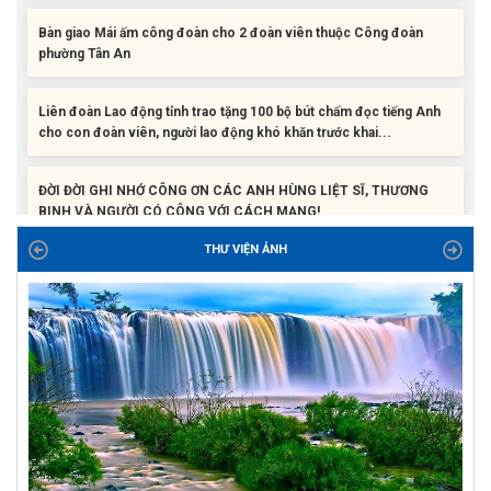
Bàn giao Mái ấm công đoàn cho 2 đoàn viên thuộc Công đoàn
phường Tân An
Liên đoàn Lao động tỉnh trao tặng 100 bộ bút chấm đọc tiếng Anh
cho con đoàn viên, người lao động khó khăn trước khai...
ĐỜI ĐỜI GHI NHỚ CÔNG ƠN CÁC ANH HÙNG LIỆT SĨ, THƯƠNG
BINH VÀ NGƯỜI CÓ CÔNG VỚI CÁCH MẠNG!
Công đoàn phường Tuy Hòa tổ chức chuỗi hoạt động chào mừng
THƯ VIỆN ẢNH
97 năm ngày thành lập Công đoàn Việt Nam (28/7/1929 –...