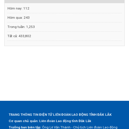
Hôm nay:
112
Hôm qua:
243
Trong tuần:
1,253
Tất cả:
433,802
TRANG THÔNG TIN ĐIỆN TỬ LIÊN ĐOÀN LAO ĐỘNG TỈNH ĐẮK LẮK
Cơ quan chủ quản: Liên đoàn Lao động tỉnh Đắk Lắk
Trưởng ban biên tập:
Ông Lê Văn Thành - Chủ tịch Liên đoàn Lao động