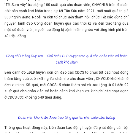
"Tết Sum vầy" trao tặng 100 suất quà cho đoàn viên, CNVCNLĐ trên địa bàn
có hoàn cảnh khó khăn trong dịp tết Tân Sửu năm 2021, mỗi suất quà trị giá
300 nghìn đồng. Ngoài ra còn tổ chức đến thăm hỏi, chúc Tết các đồng chí
nguyên lãnh đạo Công đoàn huyện qua các thời kỳ và đến trao tặng quà
một số đoàn viên, người lao động bị bệnh hiểm nghèo với tổng kinh phí trên
40 triệu đồng.
Đồng chí Hoàng Duy Am – Chủ tịch LĐLĐ huyện trao quà cho đoàn viên có hoàn
cảnh khó khăn
Bên canh đó LĐLĐ huyện còn chỉ đạo các CĐCS tổ chức tốt các hoạt động
thăm tặng quà buôn kết nghĩa; chăm lo cho đoàn viên , CNVCLĐ khó khăn ở
đơn vị mình. Kết quả, mỗi CĐCS tổ chức thăm hỏi và trao tặng từ 01 đến 02
suất quà cho đoàn viên có hoàn cảnh khó khăn với kinh phí các hoạt động
ở CĐCS ước khoảng 640 triệu đồng.
Đoàn viên khó khăn được trao tặng quà lên phát biểu cảm tưởng
Thông qua hoạt động này, Liên đoàn Lao động huyện đã phát động cán bộ,