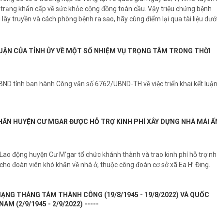
h trạng khẩn cấp về sức khỏe cộng đồng toàn cầu. Vậy triệu chứng bệnh
lây truyền và cách phòng bệnh ra sao, hãy cùng điểm lại qua tài liệu dướ
LUẬN CỦA TỈNH ỦY VỀ MỘT SỐ NHIỆM VỤ TRỌNG TÂM TRONG THỜI
ND tỉnh ban hành Công văn số 6762/UBND-TH về việc triển khai kết luậ
HĂN HUYỆN CƯ MGAR ĐƯỢC HỖ TRỢ KINH PHÍ XÂY DỰNG NHÀ MÁI 
Lao động huyện Cư M’gar tổ chức khánh thành và trao kinh phí hỗ trợ n
ho đoàn viên khó khăn về nhà ở, thuộc công đoàn cơ sở xã Ea H’ Đing.
MẠNG THÁNG TÁM THÀNH CÔNG (19/8/1945 - 19/8/2022) VÀ QUỐC
 (2/9/1945 - 2/9/2022) -----