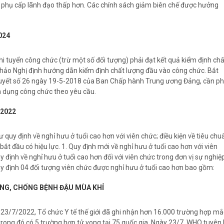
 phụ cấp lãnh đạo thấp hơn. Các chính sách giảm biên chế được hưởng
024
i tuyển công chức (trừ một số đối tượng) phải đạt kết quả kiểm định chấ
thảo Nghị định hướng dẫn kiểm định chất lượng đầu vào công chức. Bắt
quyết số 26 ngày 19-5-2018 của Ban Chấp hành Trung ương Đảng, cần ph
n dụng công chức theo yêu cầu.
-2022
quy định về nghỉ hưu ở tuổi cao hơn với viên chức; điều kiện về tiêu chu
ẽ bắt đầu có hiệu lực. 1. Quy định mới về nghỉ hưu ở tuổi cao hơn với viên
 định về nghỉ hưu ở tuổi cao hơn đối với viên chức trong đơn vị sự nghiệ
uy định 04 đối tượng viên chức được nghỉ hưu ở tuổi cao hơn bao gồm:
NG, CHỐNG BỆNH ĐẬU MÙA KHỈ
23/7/2022, Tổ chức Y tế thế giới đã ghi nhận hơn 16.000 trường hợp mắ
trong đó có 5 trường hợp tử vong tại 75 quốc gia. Ngày 23/7, WHO tuyên