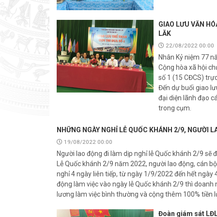
GIAO LƯU VĂN HÓ
LĂK
22/08/2022 00:00
Nhân Kỷ niệm 77 n
Cộng hòa xã hội ch
số 1 (15 CĐCS) trực
Đến dự buổi giao l
đại diện lãnh đạo c
trong cụm.
NHỮNG NGÀY NGHỈ LỄ QUỐC KHÁNH 2/9, NGƯỜI 
19/08/2022 00:00
Người lao động đi làm dịp nghỉ lễ Quốc khánh 2/9 sẽ 
Lễ Quốc khánh 2/9 năm 2022, người lao động, cán bộ,
nghỉ 4 ngày liên tiếp, từ ngày 1/9/2022 đến hết ngày 
động làm việc vào ngày lễ Quốc khánh 2/9 thì doanh n
lương làm việc bình thường và cộng thêm 100% tiền l
Đoàn giám sát LĐL