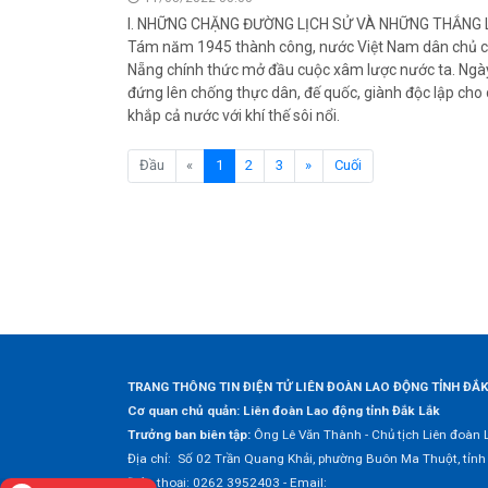
I. NHỮNG CHẶNG ĐƯỜNG LỊCH SỬ VÀ NHỮNG THẮNG L
Tám năm 1945 thành công, nước Việt Nam dân chủ cộ
Nẵng chính thức mở đầu cuộc xâm lược nước ta. Ngà
đứng lên chống thực dân, đế quốc, giành độc lập cho 
khắp cả nước với khí thế sôi nổi.
(current)
Đầu
«
1
2
3
»
Cuối
TRANG THÔNG TIN ĐIỆN TỬ LIÊN ĐOÀN LAO ĐỘNG TỈNH ĐẮ
Cơ quan chủ quản: Liên đoàn Lao động tỉnh Đắk Lắk
Trưởng ban biên tập:
Ông Lê Văn Thành - Chủ tịch Liên đoàn 
Địa chỉ: Số 02 Trần Quang Khải, phường Buôn Ma Thuột, tỉnh
Điện thoại: 0262 3952403 - Email: