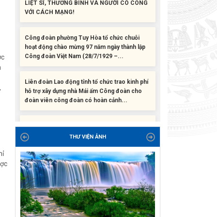
Công đoàn phường Tuy Hòa tổ chức chuỗi
hoạt động chào mừng 97 năm ngày thành lập
Công đoàn Việt Nam (28/7/1929 –...
ớc
Liên đoàn Lao động tỉnh tổ chức trao kinh phí
a
hỗ trợ xây dựng nhà Mái ấm Công đoàn cho
đoàn viên công đoàn có hoàn cảnh...
,
Bàn giao Mái ấm công đoàn cho 2 đoàn viên
thuộc Công đoàn phường Tân An
THƯ VIỆN ẢNH
Liên đoàn Lao động tỉnh trao tặng 100 bộ bút
chấm đọc tiếng Anh cho con đoàn viên, người
hỉ
lao động khó khăn trước khai...
ược
ĐỜI ĐỜI GHI NHỚ CÔNG ƠN CÁC ANH HÙNG
LIỆT SĨ, THƯƠNG BINH VÀ NGƯỜI CÓ CÔNG
VỚI CÁCH MẠNG!