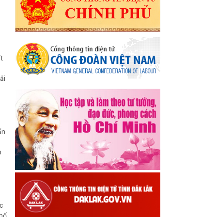
t
ải
ẩn
p
c
 bố