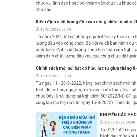
chức vụ lãnh đạo hoặc bổ nhiệm vào chức vụ khác có
như sau:
Kiểm định chất lượng đầu vào công chức từ năm 2
16/08/2022 00:00
Từ năm 2024, tất cả những người đăng ký tham gia th
lượng đầu vào công chức. Bộ Nội vụ đã ban hành dự 
buộc kiểm định chất lượng Theo tinh thần của Nghị 
kiểm định chất lượng đầu vào của công chức để tuyể
Chính sách mới nổi bật có hiệu lực từ giữa tháng 8
16/08/2022 00:00
Từ ngày 11 - 20-8-2022, hàng loạt chính sách mới như 
trình độ tin học, ngoại ngữ với viên chức thư viện;... s
chức Đây là nội dung tại Nghị định 50/2022/NĐ-CP quy
công lập (có hiệu lực từ ngày 15-8-2022). Theo đó, q
KHUYẾN CÁO PHÒ
15/08/2022 00:00
Từ 01/01 đến ngày 
bệnh đậu mùa khỉ, 