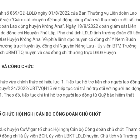
ịnh số 869/QĐ-LĐLĐ ngày 01/8/2022 của Ban Thường vụ Liên đoàn Lao
về việc “Giám sát chuyên đề hoạt động công đoàn và thực hiện một số ch
n đoàn Lao động huyện Krông Ana”. Ngày 18/8/2022 đoàn giám sát Liên
 do đồng chí Nguyễn Phú Lập, Phó chủ tịch LĐLĐ tỉnh trưởng đoàn đã tiế
LĐLĐ Huyện Krông Ana. Về phía lãnh đạo huyện có đồng chí Y Nem Buôn
Thường trực Huyện ủy; đồng chí Nguyễn Năng Lưu - Ủy viên BTV, Trưởng
ịch UBMTTQ huyện và các đồng chí thường trực LĐLĐ Huyện.
G VÀ CÔNG CHỨC
ức vừa chính thức có hiệu lực. 1. Tiếp tục hỗ trợ tiền cho người lao động
 quyết 24/2022/UBTVQH15 về tiếp tục chỉ trả hỗ trợ đối với người lao độn
heo đó, tiếp tục chi trả hỗ trợ người lao động từ Quỹ bảo hiểm thất
Ổ CHỨC HỘI NGHỊ CÁN BỘ CÔNG ĐOÀN CHỦ CHỐT
ĐLĐ huyện CưM’gar tổ chức Hội nghị Cán bộ Công đoàn chủ chốt. Tham 
0 đồng chí là Ủy viên BCH, ủy viên UBKT LĐLĐ huyện, Chủ tịch và Trưởng