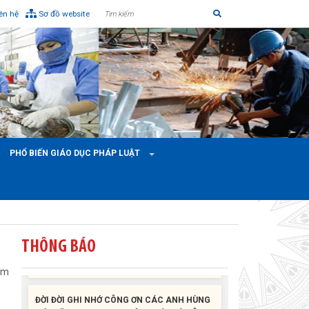
iên hệ
Sơ đồ website
Liên đoàn Lao động tỉnh tổ chức trao kinh phí
hỗ trợ xây dựng nhà Mái ấm Công đoàn cho
đoàn viên công đoàn có hoàn cảnh...
PHỔ BIẾN GIÁO DỤC PHÁP LUẬT
Bàn giao Mái ấm công đoàn cho 2 đoàn viên
thuộc Công đoàn phường Tân An
Liên đoàn Lao động tỉnh trao tặng 100 bộ bút
chấm đọc tiếng Anh cho con đoàn viên, người
lao động khó khăn trước khai...
THÔNG BÁO
ăm
ĐỜI ĐỜI GHI NHỚ CÔNG ƠN CÁC ANH HÙNG
LIỆT SĨ, THƯƠNG BINH VÀ NGƯỜI CÓ CÔNG
VỚI CÁCH MẠNG!