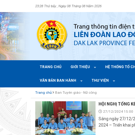
23:28 Thứ bảy , Ngày 08 Tháng 08 Năm 2026
TRANG CHỦ
GIỚI THIỆU
HỆ THỐNG TỔ 
VĂN BẢN BAN HÀNH
THƯ VIỆN
Trang chủ
Ban Tuyên giáo - Nữ công
HỘI NGHỊ TỔNG K
27/12/2024 15:00
Sáng ngày 27/12/20
2024 – Triển khai 