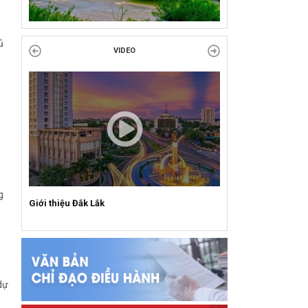
Công đoàn phường Tuy Hòa tổ chức chuỗi
hoạt động chào mừng 97 năm ngày thành lập
ủ
Công đoàn Việt Nam (28/7/1929 –...
VIDEO
n
g
Giới thiệu Đắk Lắk
dự