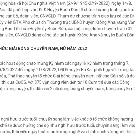
ng hòa xã hội Chủ nghĩa Việt Nam (2//9/1945-2//9/2022). Ngày 14/8,
na đã phối hợp với LĐLĐ Huyện Buôn Đôn tổ chức chương trình giao lưu
ong cán bộ, đoàn viên, CNVCLĐ. Tham dự chương trình giao lưu có các Đ/
y viên BTV, Phó chủ tịch Thường trực UBND huyện Krông Ana, Đặng Vă
ng Ban Tổ chức Huyện ủy Buôn Đôn, cán bộ công đoàn chuyên trách 02
oàn viên, CNVCLĐ đang công tác tại huyện Krông Ana và huyện Buôn Đôn
HỨC GIẢI BÓNG CHUYỀN NAM, NỮ NĂM 2022
 các hoạt động chào mừng Kỷ niệm các ngày lễ, kỷ niệm trong tháng 7,
8/8/2022 đến ngày 11/8/2022, LĐLĐ huyện Ea Kar phối hợp với Trung t
hóa, Thể thao huyện tổ chức Giải bóng chuyền nam, nữ cho Cán bộ và đ
 thi đua CĐCS, với 375 vận động viên đến từ 10 Cụm thi đua các Công
uộc trong huyện, thi đấu với 2 nội dung bóng chuyền nam, bóng chuyền n
ư nghỉ hưu trước tuổi, chuyển sang làm việc khác ở tổ chức không hưởng
 chế sẽ được hưởng chế độ như nghỉ hưu trước tuổi, chuyển sang làm việ
ớc; thôi việc ngay hoặc sau khi học nghề và chính sách với người thôi 