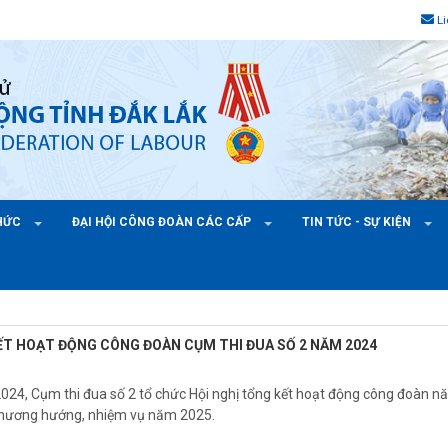
L
CHỨC
ĐẠI HỘI CÔNG ĐOÀN CÁC CẤP
TIN TỨC - SỰ KIỆN
ẾT HOẠT ĐỘNG CÔNG ĐOÀN CỤM THI ĐUA SỐ 2 NĂM 2024
24, Cụm thi đua số 2 tổ chức Hội nghị tổng kết hoạt động công đoàn n
phương hướng, nhiệm vụ năm 2025.