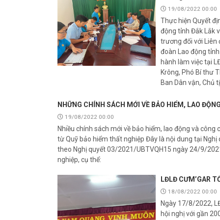
19/08/2022 00:00
Thực hiện Quyết đ
động tỉnh Đắk Lắk 
trương đối với Liê
đoàn Lao động tỉnh
hành làm việc tại 
Krông, Phó Bí thư 
Ban Dân vận, Chủ t
NHỮNG CHÍNH SÁCH MỚI VỀ BẢO HIỂM, LAO ĐỘN
19/08/2022 00:00
Nhiều chính sách mới về bảo hiểm, lao động và công ch
từ Quỹ bảo hiểm thất nghiệp Đây là nội dung tại Nghị
theo Nghị quyết 03/2021/UBTVQH15 ngày 24/9/2021. T
nghiệp, cụ thể:
LĐLĐ CƯM’GAR T
18/08/2022 00:00
Ngày 17/8/2022, L
hội nghị với gần 20