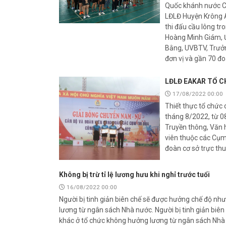
Quốc khánh nước Cộ
LĐLĐ Huyện Krông A
thi đấu cầu lông tr
Hoàng Minh Giám, Ủ
Bằng, UVBTV, Trưở
đơn vị và gần 70 đ
LĐLĐ EAKAR TỔ C
17/08/2022 00:00
Thiết thực tổ chức
tháng 8/2022, từ 0
Truyền thông, Văn 
viên thuộc các Cụm
đoàn cơ sở trực th
Không bị trừ tỉ lệ lương hưu khi nghỉ trước tuổi
16/08/2022 00:00
Người bị tinh giản biên chế sẽ được hưởng chế độ nh
lương từ ngân sách Nhà nước. Người bị tinh giản biên
khác ở tổ chức không hưởng lương từ ngân sách Nhà nư