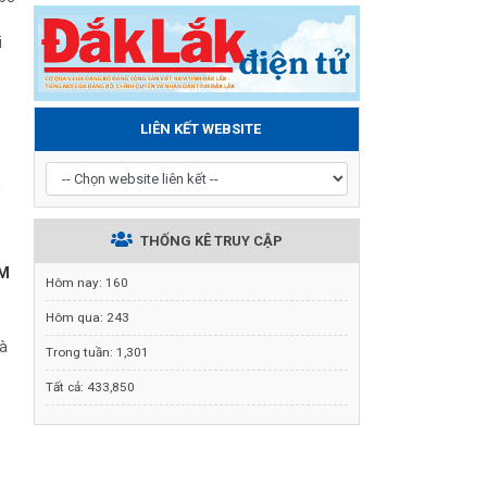
i
LIÊN KẾT WEBSITE
n
THỐNG KÊ TRUY CẬP
ẤM
Hôm nay:
160
Hôm qua:
243
hà
Trong tuần:
1,301
Tất cả:
433,850