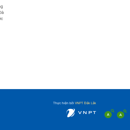
ng
Đà
ớc
Thực hiện bởi
VNPT Đắk Lắk