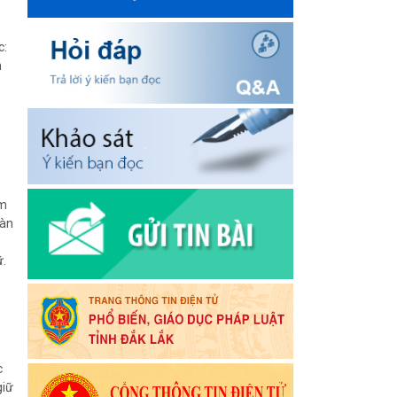
c:
n
.
âm
oàn
ữ.
c
giữ