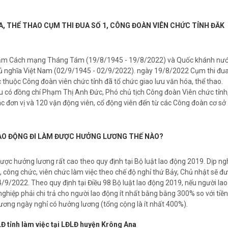
A, THỂ THAO CỤM THI ĐUA SỐ 1, CÔNG ĐOÀN VIÊN CHỨC TỈNH ĐĂK
ăm Cách mạng Tháng Tám (19/8/1945 - 19/8/2022) và Quốc khánh nư
ủ nghĩa Việt Nam (02/9/1945 - 02/9/2022). ngày 19/8/2022 Cụm thi đu
 thuộc Công đoàn viên chức tỉnh đã tổ chức giao lưu văn hóa, thể thao.
ưu có đồng chí Phạm Thị Anh Đức, Phó chủ tịch Công đoàn Viên chức tỉnh
ác đơn vị và 120 vận động viên, cổ động viên đến từ các Công đoàn cơ sở
LAO ĐỘNG ĐI LÀM ĐƯỢC HƯỞNG LƯƠNG THẾ NÀO?
được hưởng lương rất cao theo quy định tại Bộ luật lao động 2019. Dịp ng
 công chức, viên chức làm việc theo chế độ nghỉ thứ Bảy, Chủ nhật sẽ đ
4/9/2022. Theo quy định tại Điều 98 Bộ luật lao động 2019, nếu người lao
ghiệp phải chi trả cho người lao động ít nhất bằng bằng 300% so với tiền
ương ngày nghỉ có hưởng lương (tổng cộng là ít nhất 400%).
Đ tỉnh làm việc tại LĐLĐ huyện Krông Ana