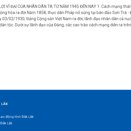
ỢI VĨ ĐẠI CỦA NHÂN DÂN TA TỪ NĂM 1945 ĐẾN NAY 1. Cách mạng thá
ng hòa ra đời Năm 1858, thực dân Pháp nổ súng tại bán đảo Sơn Trà - 
y 03/02/1930, Đảng Cộng sản Việt Nam ra đời, lãnh đạo nhân dân cả nư
dân tộc. Dưới sự lãnh đạo của Đảng, các cao trào cách mạng diễn ra trên
K LẮK
Lao động tỉnh Đắk Lắk
 Đắk Lắk