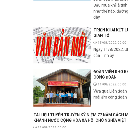
Đậu mùa khỉ là tìn
như thế nào, đường 
đây.
TRIỂN KHAI KẾT 
GIAN TỚI
15/08/2022 00:00
Ngày 11/8/2022, UB
của Tỉnh ủy.
ĐOÀN VIÊN KHÓ K
CÔNG ĐOÀN
11/08/2022 00:00
Vừa qua Liên đoàn 
mái ấm công đoàn c
TÀI LIỆU TUYÊN TRUYỀN KỶ NIỆM 77 NĂM CÁCH 
KHÁNH NƯỚC CỘNG HÒA XÃ HỘI CHỦ NGHĨA VIỆT NAM
11/08/2022 00:00