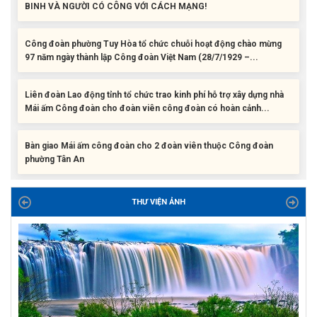
Công đoàn phường Tuy Hòa tổ chức chuỗi hoạt động chào mừng
97 năm ngày thành lập Công đoàn Việt Nam (28/7/1929 –...
Liên đoàn Lao động tỉnh tổ chức trao kinh phí hỗ trợ xây dựng nhà
Mái ấm Công đoàn cho đoàn viên công đoàn có hoàn cảnh...
Bàn giao Mái ấm công đoàn cho 2 đoàn viên thuộc Công đoàn
phường Tân An
Liên đoàn Lao động tỉnh trao tặng 100 bộ bút chấm đọc tiếng Anh
cho con đoàn viên, người lao động khó khăn trước khai...
THƯ VIỆN ẢNH
ĐỜI ĐỜI GHI NHỚ CÔNG ƠN CÁC ANH HÙNG LIỆT SĨ, THƯƠNG
BINH VÀ NGƯỜI CÓ CÔNG VỚI CÁCH MẠNG!
Công đoàn phường Tuy Hòa tổ chức chuỗi hoạt động chào mừng
97 năm ngày thành lập Công đoàn Việt Nam (28/7/1929 –...