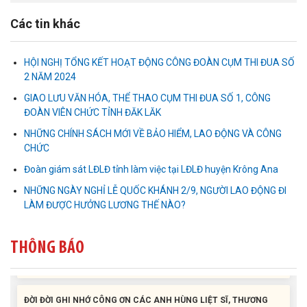
Các tin khác
HỘI NGHỊ TỔNG KẾT HOẠT ĐỘNG CÔNG ĐOÀN CỤM THI ĐUA SỐ
2 NĂM 2024
GIAO LƯU VĂN HÓA, THỂ THAO CỤM THI ĐUA SỐ 1, CÔNG
ĐOÀN VIÊN CHỨC TỈNH ĐĂK LĂK
NHỮNG CHÍNH SÁCH MỚI VỀ BẢO HIỂM, LAO ĐỘNG VÀ CÔNG
Liên đoàn Lao động tỉnh tổ chức trao kinh phí hỗ trợ xây dựng nhà
Mái ấm Công đoàn cho đoàn viên công đoàn có hoàn cảnh...
CHỨC
Đoàn giám sát LĐLĐ tỉnh làm việc tại LĐLĐ huyện Krông Ana
Bàn giao Mái ấm công đoàn cho 2 đoàn viên thuộc Công đoàn
NHỮNG NGÀY NGHỈ LỄ QUỐC KHÁNH 2/9, NGƯỜI LAO ĐỘNG ĐI
phường Tân An
LÀM ĐƯỢC HƯỞNG LƯƠNG THẾ NÀO?
Liên đoàn Lao động tỉnh trao tặng 100 bộ bút chấm đọc tiếng Anh
THÔNG BÁO
cho con đoàn viên, người lao động khó khăn trước khai...
ĐỜI ĐỜI GHI NHỚ CÔNG ƠN CÁC ANH HÙNG LIỆT SĨ, THƯƠNG
BINH VÀ NGƯỜI CÓ CÔNG VỚI CÁCH MẠNG!