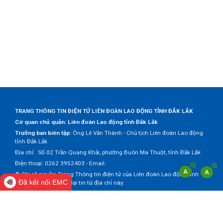
TRANG THÔNG TIN ĐIỆN TỬ LIÊN ĐOÀN LAO ĐỘNG TỈNH ĐẮK LẮK
Cơ quan chủ quản: Liên đoàn Lao động tỉnh Đắk Lắk
Trưởng ban biên tập:
Ông Lê Văn Thành - Chủ tịch Liên đoàn Lao động
tỉnh Đắk Lắk
Địa chỉ: Số 02 Trần Quang Khải, phường Buôn Ma Thuột, tỉnh Đắk Lắk
Điện thoại: 0262 3952403 - Email:
© Ghi rõ nguồn Trang Thông tin điện tử của Liên đoàn Lao động tỉnh
Đã kết nối EMC
Đắk Lắk khi trích dẫn lại tin từ địa chỉ này.
Thực hiện bởi
VNPT Đắk Lắk