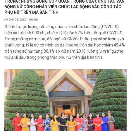
TRƯNG: NHỮNG ĐÓNG GÓP QUAN TRỌNG CỦA CÔNG TÁC VẬN
ĐỘNG NỮ CÔNG NHÂN VIÊN CHỨC LAO ĐỘNG VÀO CÔNG TÁC
PHỤ NỮ TRÊN ĐỊA BÀN TỈNH
04/03/2021 00:00
Ở tỉnh ta, lực lượng nữ công nhân viên chức lao động (CNVCLĐ)
hiện có trên 45.000 chị, chiếm tỷ lệ gần 57% trên tổng số CNVCLĐ.
Trong những năm qua, đội ngũ nữ CNVCLĐ tăng cả về số lượng và
chất lượng; tỷ lệ nữ có trình độ đại học và trên đại học chiếm 45,4%
trên tổng số nữ, tăng 30,1% so với năm 2010, luôn giữ vị trí gương
mẫu, đi đầu trong phong trào phụ nữ trên địa bàn tỉnh.