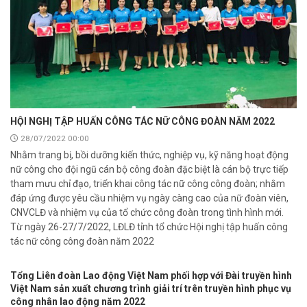
HỘI NGHỊ TẬP HUẤN CÔNG TÁC NỮ CÔNG ĐOÀN NĂM 2022
28/07/2022 00:00
Nhằm trang bị, bồi dưỡng kiến thức, nghiệp vụ, kỹ năng hoạt động
nữ công cho đội ngũ cán bộ công đoàn đặc biệt là cán bộ trực tiếp
tham mưu chỉ đạo, triển khai công tác nữ công công đoàn; nhằm
đáp ứng được yêu cầu nhiệm vụ ngày càng cao của nữ đoàn viên,
CNVCLĐ và nhiệm vụ của tổ chức công đoàn trong tình hình mới.
Từ ngày 26-27/7/2022, LĐLĐ tỉnh tổ chức Hội nghị tập huấn công
tác nữ công công đoàn năm 2022
Tổng Liên đoàn Lao động Việt Nam phối hợp với Đài truyền hình
Việt Nam sản xuất chương trình giải trí trên truyền hình phục vụ
công nhân lao động năm 2022