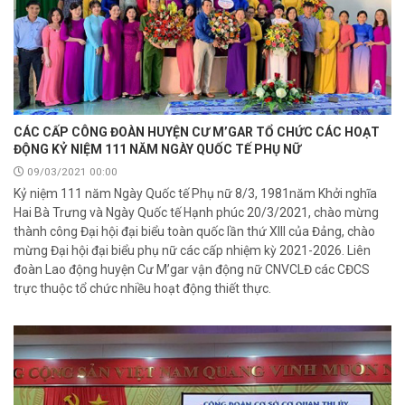
CÁC CẤP CÔNG ĐOÀN HUYỆN CƯ M’GAR TỔ CHỨC CÁC HOẠT
ĐỘNG KỶ NIỆM 111 NĂM NGÀY QUỐC TẾ PHỤ NỮ
09/03/2021 00:00
Kỷ niệm 111 năm Ngày Quốc tế Phụ nữ 8/3, 1981năm Khởi nghĩa
Hai Bà Trưng và Ngày Quốc tế Hạnh phúc 20/3/2021, chào mừng
thành công Đại hội đại biểu toàn quốc lần thứ XIII của Đảng, chào
mừng Đại hội đại biểu phụ nữ các cấp nhiệm kỳ 2021-2026. Liên
đoàn Lao động huyện Cư M’gar vận động nữ CNVCLĐ các CĐCS
trực thuộc tổ chức nhiều hoạt động thiết thực.