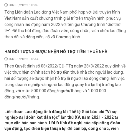
30/05/2022 10:36
Tổng Liên đoàn Lao động Việt Nam phối hợp với Đài truyền hình
Việt Nam sản xuất chương trình giải trí trên truyền hình phục vụ
công nhân lao động năm 2022 với tên gọi Chương trình "Giờ thứ
9+". Để thu hút đông đảo đoàn viên, công nhân, viên chức lao động
theo dõi và động viên, cổ vũ Chương trình
HAI ĐỐI TƯỢNG ĐƯỢC NHẬN HỖ TRỢ TIỀN THUÊ NHÀ
04/05/2022 10:34
Theo Quyết định số 08/2022/QĐ-TTg ngày 28/3/2022 quy định về
việc thực hiện chính sách hỗ trợ tiền thuê nhà cho người lao động,
hai đối tượng sẽ được nhận hỗ trợ là người lao động đang làm việc
trong doanh nghiệp và người lao động quay trở lại thị trường lao
động, với mức 500.000 đồng/người/tháng và 1.000.000
đồng/người/tháng.
Liên đoàn Lao động tỉnh đăng tải Thể lệ Giải báo chí “Vì sự
nghiệp Đại đoàn kết dân tộc” lần thứ XV, năm 2021 - 2022 tại
mục văn bản ban hành. LĐLĐ tỉnh đề nghị các cấp công đoàn
vận động, tạo điều kiện thuận lợi để cán bộ, công chức, viên