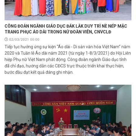
CÔNG ĐOÀN NGÀNH GIÁO DỤC ĐẮK LẮK DUY TRÌ NỀ NẾP MẶC
TRANG PHỤC ÁO DÀI TRONG NỮ ĐOÀN VIÊN, CNVCLĐ
02/03/2021 00:00
Tiếp tục hưởng ứng sự kiện “Áo dài - Di sản văn hóa Việt Nam” năm
2020 và Tuần lễ Áo dài năm 2021 (từ ngày 1-8/3/2021) do Hội Liên
hiệp Phụ nữ Việt Nam phát động. Công đoàn ngành Giáo dục tỉnh
đã chỉ đạo, hướng dẫn các CĐCS trực thuộc triển khai thực hiện,
bước đầu đạt kết quả đáng ghi nhận.