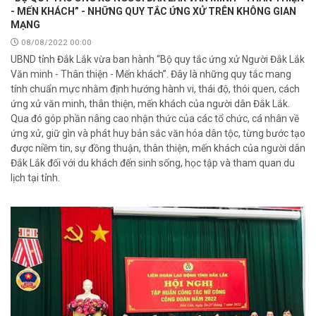
- MẾN KHÁCH” - NHỮNG QUY TẮC ỨNG XỬ TRÊN KHÔNG GIAN
MẠNG
08/08/2022 00:00
UBND tỉnh Đắk Lắk vừa ban hành “Bộ quy tắc ứng xử Người Đắk Lắk
Văn minh - Thân thiện - Mến khách”. Đây là những quy tắc mang
tính chuẩn mực nhằm định hướng hành vi, thái độ, thói quen, cách
ứng xử văn minh, thân thiện, mến khách của người dân Đắk Lắk.
Qua đó góp phần nâng cao nhận thức của các tổ chức, cá nhân về
ứng xử, giữ gìn và phát huy bản sắc văn hóa dân tộc, từng bước tạo
được niềm tin, sự đồng thuận, thân thiện, mến khách của người dân
Đắk Lắk đối với du khách đến sinh sống, học tập và tham quan du
lịch tại tỉnh.