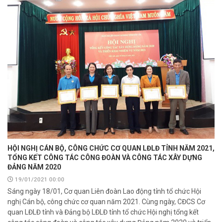
HỘI NGHỊ CÁN BỘ, CÔNG CHỨC CƠ QUAN LĐLĐ TỈNH NĂM 2021,
TỔNG KẾT CÔNG TÁC CÔNG ĐOÀN VÀ CÔNG TÁC XÂY DỰNG
Liên đoàn Lao động tỉnh tổ chức trao kinh phí hỗ trợ xây dựng nhà
ĐẢNG NĂM 2020
Mái ấm Công đoàn cho đoàn viên công đoàn có hoàn cảnh...
19/01/2021 00:00
Sáng ngày 18/01, Cơ quan Liên đoàn Lao động tỉnh tổ chức Hội
Bàn giao Mái ấm công đoàn cho 2 đoàn viên thuộc Công đoàn
nghị Cán bộ, công chức cơ quan năm 2021. Cùng ngày, CĐCS Cơ
phường Tân An
quan LĐLĐ tỉnh và Đảng bộ LĐLĐ tỉnh tổ chức Hội nghị tổng kết