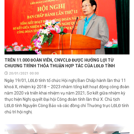
TRÊN 11.000 ĐOÀN VIÊN, CNVCLĐ ĐƯỢC HƯỞNG LỢI TỪ
CHƯƠNG TRÌNH THỎA THUẬN HỢP TÁC CỦA LĐLĐ TỈNH
20/01/2021 00:00
Ngày 19/01, LĐLĐ tỉnh tổ chức Hội nghị Ban Chấp hành lần thứ 11
khoá X, nhiệm kỳ 2018 – 2023 nhằm tổng kết hoạt động công đoàn
năm 2020 và triển khai nhiệm vụ năm 2021; Sơ kết giữa nhiệm kỳ
thực hiện Nghị quyết Đại hội Công đoàn tỉnh lần thứ X. Chủ tịch
LĐLĐ tỉnh Nguyễn Công Bảo và các đồng chí Thường trực LĐLĐ tỉnh
chủ trì hội nghị.