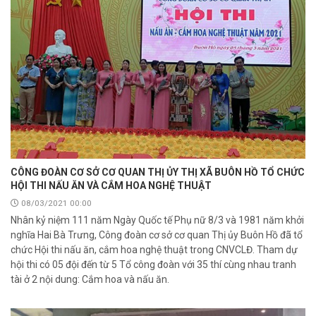
CÔNG ĐOÀN CƠ SỞ CƠ QUAN THỊ ỦY THỊ XÃ BUÔN HỒ TỔ CHỨC
HỘI THI NẤU ĂN VÀ CẮM HOA NGHỆ THUẬT
08/03/2021 00:00
Nhân kỷ niệm 111 năm Ngày Quốc tế Phụ nữ 8/3 và 1981 năm khởi
nghĩa Hai Bà Trưng, Công đoàn cơ sở cơ quan Thị ủy Buôn Hồ đã tổ
chức Hội thi nấu ăn, cắm hoa nghệ thuật trong CNVCLĐ. Tham dự
hội thi có 05 đội đến từ 5 Tổ công đoàn với 35 thí cùng nhau tranh
tài ở 2 nội dung: Cắm hoa và nấu ăn.