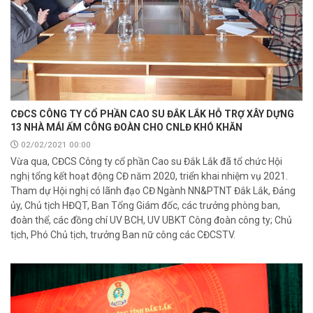
CĐCS CÔNG TY CỔ PHẦN CAO SU ĐẮK LẮK HỖ TRỢ XÂY DỰNG
13 NHÀ MÁI ẤM CÔNG ĐOÀN CHO CNLĐ KHÓ KHĂN
02/02/2021 00:00
Vừa qua, CĐCS Công ty cổ phần Cao su Đắk Lắk đã tổ chức Hội
nghị tổng kết hoạt động CĐ năm 2020, triển khai nhiệm vụ 2021.
Tham dự Hội nghị có lãnh đạo CĐ Ngành NN&PTNT Đắk Lắk, Đảng
ủy, Chủ tịch HĐQT, Ban Tổng Giám đốc, các trưởng phòng ban,
đoàn thể, các đồng chí UV BCH, UV UBKT Công đoàn công ty; Chủ
tịch, Phó Chủ tịch, trưởng Ban nữ công các CĐCSTV.