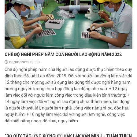
CHẾ ĐỘ NGHỈ PHÉP NĂM CỦA NGƯỜI LAO ĐỘNG NĂM 2022
08/08/2022 00:00
Chế độ nghỉ phép năm của Người lao động được thực hiện theo quy
định theo Bộ luật Lao động 2019. Đối với người lao động làm việc đủ
12 tháng cho một người sử dụng lao động thì được nghỉ hằng năm,
hưởng nguyên lương theo hợp đồng lao động như sau: + 12 ngày
làm việc đối với người làm công việc trong điều kiện bình thường; +
14 ngày làm việc đối với người lao động chưa thành niên, lao động
là người khuyết tật, người làm nghề, công việc nặng nhọc, độc hại,
nguy hiểm; + 16 ngày làm việc đối với người làm nghề, công việc
đặc biệt nặng nhọc, độc hại, nguy hiểm.
“BỘ QUY TẮC ỨNG XỬ NGƯỜI ĐẮK LẮK VĂN MINH - THÂN THIỆN