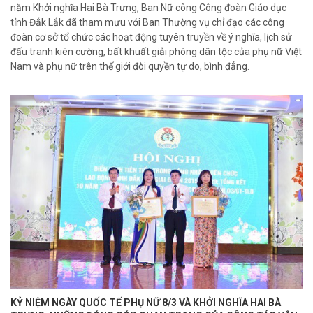
năm Khởi nghĩa Hai Bà Trưng, Ban Nữ công Công đoàn Giáo dục
tỉnh Đắk Lắk đã tham mưu với Ban Thường vụ chỉ đạo các công
đoàn cơ sở tổ chức các hoạt động tuyên truyền về ý nghĩa, lịch sử
đấu tranh kiên cường, bất khuất giải phóng dân tộc của phụ nữ Việt
Nam và phụ nữ trên thế giới đòi quyền tự do, bình đẳng.
KỶ NIỆM NGÀY QUỐC TẾ PHỤ NỮ 8/3 VÀ KHỞI NGHĨA HAI BÀ