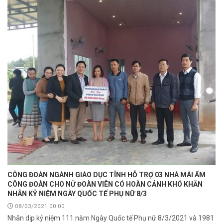
CÔNG ĐOÀN NGÀNH GIÁO DỤC TỈNH HỖ TRỢ 03 NHÀ MÁI ẤM
CÔNG ĐOÀN CHO NỮ ĐOÀN VIÊN CÓ HOÀN CẢNH KHÓ KHĂN
NHÂN KỶ NIỆM NGÀY QUỐC TẾ PHỤ NỮ 8/3
08/03/2021 00:00
Nhân dịp kỷ niệm 111 năm Ngày Quốc tế Phụ nữ 8/3/2021 và 1981