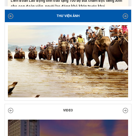
ĐỜI ĐỜI GHI NHỚ CÔNG ƠN CÁC ANH HÙNG LIỆT SĨ, THƯƠNG
BINH VÀ NGƯỜI CÓ CÔNG VỚI CÁCH MẠNG!
THƯ VIỆN ẢNH
Công đoàn phường Tuy Hòa tổ chức chuỗi hoạt động chào mừng
97 năm ngày thành lập Công đoàn Việt Nam (28/7/1929 –...
VIDEO