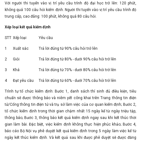
Với người thi tuyển vào vị trí yêu cầu trình độ đại học trở lên: 120 phút,
không quá 100 câu hỏi kiểm định. Người thi tuyển vào vị trí yêu cầu trình độ
trung cấp, cao đẳng: 100 phút, không quá 80 câu hỏi.
Xếp loại kết quả kiểm định
STT
Xếp loại
Yêu cầu
1
Xuất sắc
Trả lời đúng từ 90% câu hỏi trở lên
2
Giỏi
Trả lời đúng từ 80% - dưới 90% câu hỏi trở lên
3
Khá
Trả lời đúng từ 70% - dưới 80% câu hỏi trở lên
4
Đạt yêu cầu
Trả lời đúng từ 60% - dưới 70% câu hỏi trở lên
Trình tự tổ chức kiểm định: Bước 1, danh sách thí sinh đủ điều kiện, tiêu
chuẩn sẽ được thông báo và niêm yết công khai trên Trang thông tin điện
tử/Cổng thông tin điện tử và trụ sở làm việc của cơ quan kiểm định; Bước 2,
tổ chức kiểm định trong thời gian chậm nhất 15 ngày kể từ ngày triệu tập,
thông báo; Bước 3, thông báo kết quả kiểm định ngay sau khi kết thúc thời
gian làm bài. Đặc biệt, việc kiểm định không thực hiện phúc khảo; Bước 4,
báo cáo Bộ Nội vụ phê duyệt kết quả kiểm định trong 5 ngày làm việc kể từ
ngày kết thúc kiểm định. Và kết quả sau khi được phê duyệt sẽ được đăng