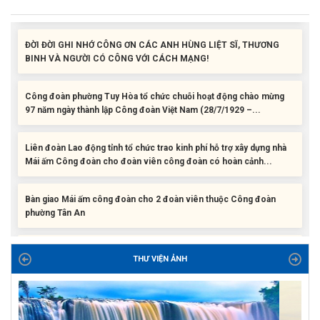
ĐỜI ĐỜI GHI NHỚ CÔNG ƠN CÁC ANH HÙNG LIỆT SĨ, THƯƠNG
BINH VÀ NGƯỜI CÓ CÔNG VỚI CÁCH MẠNG!
Công đoàn phường Tuy Hòa tổ chức chuỗi hoạt động chào mừng
97 năm ngày thành lập Công đoàn Việt Nam (28/7/1929 –...
Liên đoàn Lao động tỉnh tổ chức trao kinh phí hỗ trợ xây dựng nhà
Mái ấm Công đoàn cho đoàn viên công đoàn có hoàn cảnh...
Bàn giao Mái ấm công đoàn cho 2 đoàn viên thuộc Công đoàn
phường Tân An
Liên đoàn Lao động tỉnh trao tặng 100 bộ bút chấm đọc tiếng Anh
cho con đoàn viên, người lao động khó khăn trước khai...
THƯ VIỆN ẢNH
ĐỜI ĐỜI GHI NHỚ CÔNG ƠN CÁC ANH HÙNG LIỆT SĨ, THƯƠNG
BINH VÀ NGƯỜI CÓ CÔNG VỚI CÁCH MẠNG!