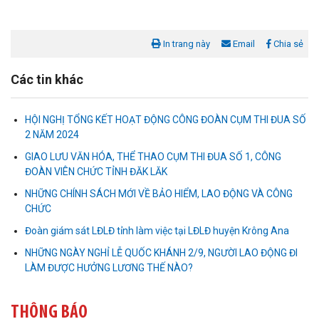
In trang này
Email
Chia sẻ
Các tin khác
HỘI NGHỊ TỔNG KẾT HOẠT ĐỘNG CÔNG ĐOÀN CỤM THI ĐUA SỐ
2 NĂM 2024
GIAO LƯU VĂN HÓA, THỂ THAO CỤM THI ĐUA SỐ 1, CÔNG
ĐOÀN VIÊN CHỨC TỈNH ĐĂK LĂK
Liên đoàn Lao động tỉnh tổ chức trao kinh phí hỗ trợ xây dựng nhà
NHỮNG CHÍNH SÁCH MỚI VỀ BẢO HIỂM, LAO ĐỘNG VÀ CÔNG
Mái ấm Công đoàn cho đoàn viên công đoàn có hoàn cảnh...
CHỨC
Đoàn giám sát LĐLĐ tỉnh làm việc tại LĐLĐ huyện Krông Ana
Bàn giao Mái ấm công đoàn cho 2 đoàn viên thuộc Công đoàn
NHỮNG NGÀY NGHỈ LỄ QUỐC KHÁNH 2/9, NGƯỜI LAO ĐỘNG ĐI
phường Tân An
LÀM ĐƯỢC HƯỞNG LƯƠNG THẾ NÀO?
Liên đoàn Lao động tỉnh trao tặng 100 bộ bút chấm đọc tiếng Anh
cho con đoàn viên, người lao động khó khăn trước khai...
THÔNG BÁO