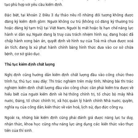
tạo phù hợp với yêu cầu kiểm định.
Đặc biệt, tại khoản 2 Điều 3 dự thảo nêu rõ những đối tượng không được
đăng ký kiểm định gồm: Người không cư trú (không có đăng ký thường trú
hoặc đăng ký tạm trú) tại Việt Nam; Người bị mất hoặc bị hạn chế năng lực
hành vi dân sự; Người đang bị truy cứu trách nhiệm hình sự, đang hoặc đã
chấp hành xong bản án, quyết định về hình sự của Toà mà chưa được xoá
án tích; đang bị xử phạt hành chính bằng hình thức đưa vào cơ sở chữa
bệnh, cơ sở giáo dục.
Thủ tục kiểm định chất lượng
Nghị định cũng hướng dẫn kiểm định chất lượng đầu vào công chức theo
trình tự, thủ tục sau đây: Thi trắc nghiệm trên máy tính; Những bài thi trắc
nghiệm kiểm định chất lượng đầu vào công chức cần phải kiểm tra được về
hiểu biết của người kiểm định về hệ thống chính trị, tổ chức bộ máy Nhà
nước, Đảng, tổ chức chính trị, xã hội; quản lý hành chính Nhà nước; quyền,
nghĩa vụ của công dân; kiến thức về văn hoá, lịch sử, đạo đức công vụ.
Ngoài ra, những bài kiểm định cũng phải đánh giá được năng lực tư duy,
nhận thức, khoa học cũng như năng lực ứng dụng các kiến thức vào thực
tiễn của thí sinh.