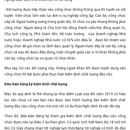
- Đối tượng được tiếp nhận vào công chức không thông qua thi tuyển và xét
tuyển: Viên chức làm việc tại đơn vị sự nghiệp công lập. Cán bộ, công chức
cấp xã. Người hưởng lương trong quân đội, tổ chức cơ yếu nhưng không phải
công chức. Người đang là Chủ tịch Hội đồng thành viên/Hội đồng quản trị,
Chủ tịch công ty, Phó Giám đốc, Kế toán trưởng… của doanh nghiệp Nhà
nước hoặc doanh nghiệp Nhà nước có 50% vốn điều lệ… được bổ nhiệm vào
công chức để giữ chức vụ lãnh đạo, quản lý. Người trước đây là cán bộ, công
chức và sau đó được điều động, luân chuyển giữa các vị trí khác không phải
cán bộ, công chức tại cơ quan, tổ chức khác.
Như vậy, trừ các đối tượng này, những người khác khi được tuyển dụng vào
công chức thì bắt buộc phải thực hiện kiểm định chất lượng đầu vào.
Điều kiện đăng ký kiểm định chất lượng
Mặc dù quy định là thế nhưng tại thời điểm Luật sửa đổi năm 2019 có hiệu
lực vẫn chưa có văn bản nào được ban hành hướng dẫn kiểm định chất
lượng đầu vào công chức mà mới chỉ có dự thảo Nghị định về vấn đề này.
Theo đó, điều kiện đăng ký tham gia kiểm định chất lượng đầu vào công
chức được nêu tại Điều 3 dự thảo gồm: Có quốc tịch Việt Nam; Đủ 18 tuổi trở
lên; Có Giấy chứng nhận tốt nghiệp tạm thời/bằng tốt nghiệp có trình độ đào