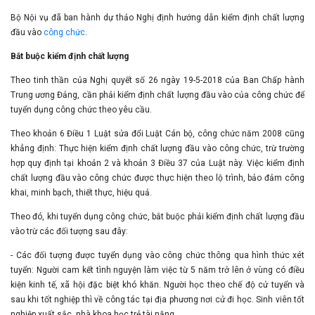
Bộ Nội vụ đã ban hành dự thảo Nghị định hướng dẫn kiểm định chất lượng
đầu vào
công chức
.
Bắt buộc kiểm định chất lượng
Theo tinh thần của Nghị quyết số 26 ngày 19-5-2018 của Ban Chấp hành
Trung ương Đảng, cần phải kiểm định chất lượng đầu vào của công chức để
tuyển dụng công chức theo yêu cầu.
Theo khoản 6 Điều 1 Luật sửa đổi Luật Cán bộ, công chức năm 2008 cũng
khẳng định: Thực hiện kiểm định chất lượng đầu vào công chức, trừ trường
hợp quy định tại khoản 2 và khoản 3 Điều 37 của Luật này. Việc kiểm định
chất lượng đầu vào công chức được thực hiện theo lộ trình, bảo đảm công
khai, minh bạch, thiết thực, hiệu quả.
Theo đó, khi tuyển dụng công chức, bắt buộc phải kiểm định chất lượng đầu
vào trừ các đối tượng sau đây:
- Các đối tượng được tuyển dụng vào công chức thông qua hình thức xét
tuyển: Người cam kết tình nguyện làm việc từ 5 năm trở lên ở vùng có điều
kiện kinh tế, xã hội đặc biệt khó khăn. Người học theo chế độ cử tuyển và
sau khi tốt nghiệp thì về công tác tại địa phương nơi cử đi học. Sinh viên tốt
nghiệp xuất sắc, nhà khoa học trẻ tài năng.