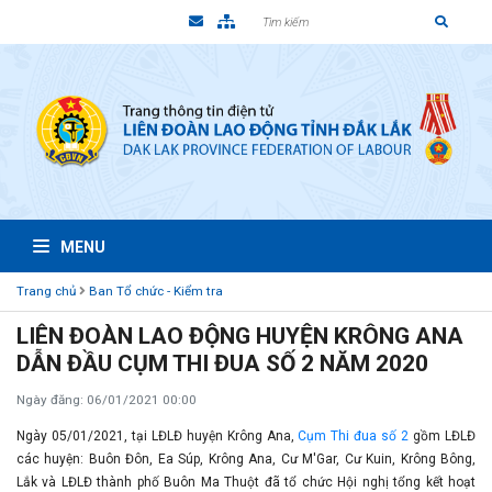
MENU
Trang chủ
Ban Tổ chức - Kiểm tra
LIÊN ĐOÀN LAO ĐỘNG HUYỆN KRÔNG ANA
DẪN ĐẦU CỤM THI ĐUA SỐ 2 NĂM 2020
Ngày đăng: 06/01/2021 00:00
Ngày 05/01/2021, tại LĐLĐ huyện Krông Ana,
Cụm Thi đua số 2
gồm LĐLĐ
các huyện: Buôn Đôn, Ea Súp, Krông Ana, Cư M'Gar, Cư Kuin, Krông Bông,
Lắk và LĐLĐ thành phố Buôn Ma Thuột đã tổ chức Hội nghị tổng kết hoạt