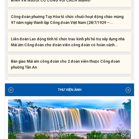
Công đoàn phường Tuy Hòa tổ chức chuỗi hoạt động chào mừng
97 năm ngày thành lập Công đoàn Việt Nam (28/7/1929 –...
Liên đoàn Lao động tỉnh tổ chức trao kinh phí hỗ trợ xây dựng nhà
Mái ấm Công đoàn cho đoàn viên công đoàn có hoàn cảnh...
Bàn giao Mái ấm công đoàn cho 2 đoàn viên thuộc Công đoàn
phường Tân An
Liên đoàn Lao động tỉnh trao tặng 100 bộ bút chấm đọc tiếng Anh
cho con đoàn viên, người lao động khó khăn trước khai...
THƯ VIỆN ẢNH
ĐỜI ĐỜI GHI NHỚ CÔNG ƠN CÁC ANH HÙNG LIỆT SĨ, THƯƠNG
BINH VÀ NGƯỜI CÓ CÔNG VỚI CÁCH MẠNG!
Công đoàn phường Tuy Hòa tổ chức chuỗi hoạt động chào mừng
97 năm ngày thành lập Công đoàn Việt Nam (28/7/1929 –...