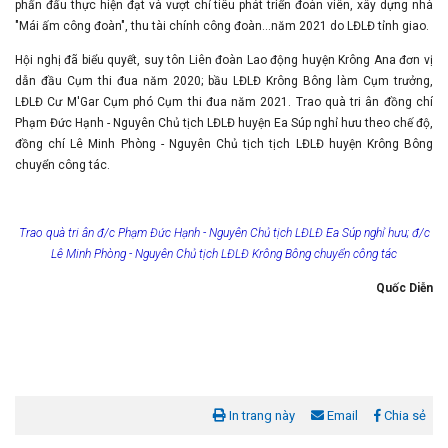
phấn đấu thực hiện đạt và vượt chỉ tiêu phát triển đoàn viên, xây dựng nhà
"Mái ấm công đoàn", thu tài chính công đoàn…năm 2021 do LĐLĐ tỉnh giao.
Hội nghị đã biểu quyết, suy tôn Liên đoàn Lao động huyện Krông Ana đơn vị
dẫn đầu Cụm thi đua năm 2020; bầu LĐLĐ Krông Bông làm Cụm trưởng,
LĐLĐ Cư M'Gar Cụm phó Cụm thi đua năm 2021. Trao quà tri ân đồng chí
Phạm Đức Hạnh - Nguyên Chủ tịch LĐLĐ huyện Ea Súp nghỉ hưu theo chế độ,
đồng chí Lê Minh Phòng - Nguyên Chủ tịch tịch LĐLĐ huyện Krông Bông
chuyển công tác.
Trao quà tri ân đ/c Phạm Đức Hạnh - Nguyên Chủ tịch LĐLĐ Ea Súp nghỉ hưu; đ/c
Lê Minh Phòng - Nguyên Chủ tịch LĐLĐ Krông Bông chuyển công tác
Quốc Diễn
In trang này
Email
Chia sẻ