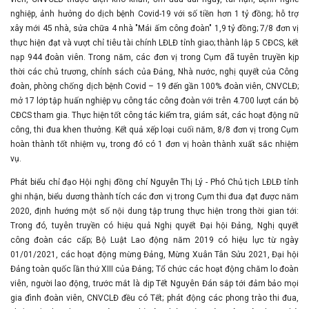
nghiệp, ảnh hưởng do dịch bệnh Covid-19 với số tiền hơn 1 tỷ đồng; hỗ trợ
xây mới 45 nhà, sửa chữa 4 nhà "Mái ấm công đoàn" 1,9 tỷ đồng; 7/8 đơn vị
thực hiện đạt và vượt chỉ tiêu tài chính LĐLĐ tỉnh giao; thành lập 5 CĐCS, kết
nạp 944 đoàn viên. Trong năm, các đơn vị trong Cụm đã tuyên truyền kịp
thời các chủ trương, chính sách của Đảng, Nhà nước, nghị quyết của Công
đoàn, phòng chống dịch bệnh Covid – 19 đến gần 100% đoàn viên, CNVCLĐ;
mở 17 lớp tập huấn nghiệp vụ công tác công đoàn với trên 4.700 lượt cán bộ
CĐCS tham gia. Thực hiện tốt công tác kiểm tra, giám sát, các hoạt động nữ
công, thi đua khen thưởng. Kết quả xếp loại cuối năm, 8/8 đơn vị trong Cụm
hoàn thành tốt nhiệm vụ, trong đó có 1 đơn vị hoàn thành xuất sắc nhiệm
vụ.
Phát biểu chỉ đạo Hội nghị đồng chí Nguyễn Thị Lý - Phó Chủ tịch LĐLĐ tỉnh
ghi nhận, biểu dương thành tích các đơn vị trong Cụm thi đua đạt được năm
2020, định hướng một số nội dung tập trung thực hiện trong thời gian tới:
Trong đó, tuyên truyền có hiệu quả Nghị quyết Đại hội Đảng, Nghị quyết
công đoàn các cấp; Bộ Luật Lao động năm 2019 có hiệu lực từ ngày
01/01/2021, các hoạt động mừng Đảng, Mừng Xuân Tân Sửu 2021, Đại hội
Đảng toàn quốc lần thứ XIII của Đảng; Tổ chức các hoạt động chăm lo đoàn
viên, người lao động, trước mắt là dịp Tết Nguyên Đán sắp tới đảm bảo mọi
gia đình đoàn viên, CNVCLĐ đều có Tết; phát động các phong trào thi đua,