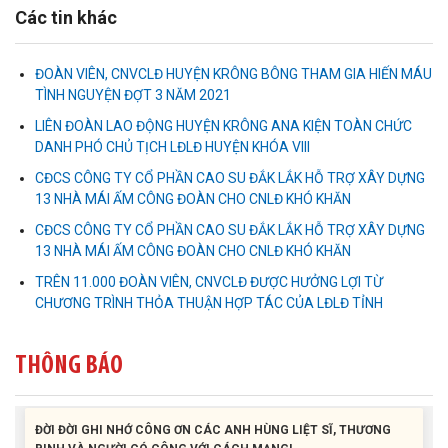
Các tin khác
ĐOÀN VIÊN, CNVCLĐ HUYỆN KRÔNG BÔNG THAM GIA HIẾN MÁU
TÌNH NGUYỆN ĐỢT 3 NĂM 2021
LIÊN ĐOÀN LAO ĐỘNG HUYỆN KRÔNG ANA KIỆN TOÀN CHỨC
DANH PHÓ CHỦ TỊCH LĐLĐ HUYỆN KHÓA VIII
CĐCS CÔNG TY CỔ PHẦN CAO SU ĐẮK LẮK HỖ TRỢ XÂY DỰNG
Liên đoàn Lao động tỉnh tổ chức trao kinh phí hỗ trợ xây dựng nhà
13 NHÀ MÁI ẤM CÔNG ĐOÀN CHO CNLĐ KHÓ KHĂN
Mái ấm Công đoàn cho đoàn viên công đoàn có hoàn cảnh...
CĐCS CÔNG TY CỔ PHẦN CAO SU ĐẮK LẮK HỖ TRỢ XÂY DỰNG
13 NHÀ MÁI ẤM CÔNG ĐOÀN CHO CNLĐ KHÓ KHĂN
Bàn giao Mái ấm công đoàn cho 2 đoàn viên thuộc Công đoàn
phường Tân An
TRÊN 11.000 ĐOÀN VIÊN, CNVCLĐ ĐƯỢC HƯỞNG LỢI TỪ
CHƯƠNG TRÌNH THỎA THUẬN HỢP TÁC CỦA LĐLĐ TỈNH
Liên đoàn Lao động tỉnh trao tặng 100 bộ bút chấm đọc tiếng Anh
cho con đoàn viên, người lao động khó khăn trước khai...
THÔNG BÁO
ĐỜI ĐỜI GHI NHỚ CÔNG ƠN CÁC ANH HÙNG LIỆT SĨ, THƯƠNG
BINH VÀ NGƯỜI CÓ CÔNG VỚI CÁCH MẠNG!