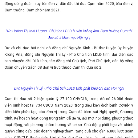
động công đoàn, suy tôn đơn vị dẫn đầu thi đua Cụm năm 2020, bầu đơn vị
Cụm trưởng, Cụm phó năm 2021.
Đ/c Hoàng Thị Mai Hương - Chủ tịch LĐLĐ huyện Krông Ana, Cụm trưởng Cụm thi
đua số 2 khai mạc Hội nghị
Dự và chỉ đạo hội nghị có đồng chí Nguyễn Kính - Bí thư Huyện ủy huyện
Krông Ana, đồng chí Nguyễn Thị Lý - Phó Chủ tịch LĐLĐ tỉnh, đại diện các
ban chuyên đề LĐLĐ tỉnh; các đồng chí Chủ tịch, Phó Chủ tịch, cán bộ công
đoàn chuyên trách 08 đơn vị trực thuộc Cụm thi đua số 2.
Đ/c Nguyễn Thị Lý - Phó Chủ tịch LĐLĐ tỉnh, phát biểu chỉ đạo Hội nghị
Cụm thi đua số 2 hiện quản lý 27.100 CNVCLĐ, trong đó có 26.086 đoàn
viên sinh hoạt tại 734 CĐCS. Năm 2020, trong điều kiện dịch bệnh Covid-19
diễn biến phức tạp, các đơn vị trong Cụm đã bám sát Nghị quyết, Chương
trình, Kế hoạch hoạt động trọng tâm đã đề ra, đổi mới nội dung, phương thức
hoạt động, với phương châm hướng về cơ sở. Chủ động phối hợp với chính
quyền cùng cấp, các doanh nghiệp thăm, tặng quà cho gần 6.000 lượt đoàn
viên, CNVCLĐ thuộc diện khó khăn, ốm đau dài ngày, tai nạn, bệnh nghề