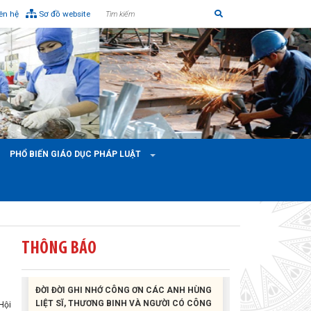
iên hệ
Sơ đồ website
Liên đoàn Lao động tỉnh tổ chức trao kinh phí
hỗ trợ xây dựng nhà Mái ấm Công đoàn cho
đoàn viên công đoàn có hoàn cảnh...
Bàn giao Mái ấm công đoàn cho 2 đoàn viên
PHỔ BIẾN GIÁO DỤC PHÁP LUẬT
thuộc Công đoàn phường Tân An
Liên đoàn Lao động tỉnh trao tặng 100 bộ bút
chấm đọc tiếng Anh cho con đoàn viên, người
lao động khó khăn trước khai...
THÔNG BÁO
ĐỜI ĐỜI GHI NHỚ CÔNG ƠN CÁC ANH HÙNG
LIỆT SĨ, THƯƠNG BINH VÀ NGƯỜI CÓ CÔNG
VỚI CÁCH MẠNG!
Hội