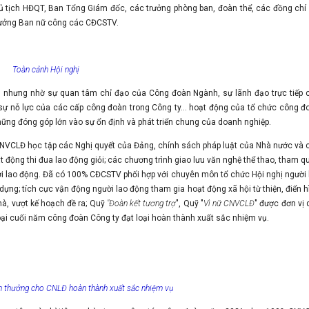
 tịch HĐQT, Ban Tổng Giám đốc, các trưởng phòng ban, đoàn thể, các đồng chí
trưởng Ban nữ công các CĐCSTV.
Toàn cảnh Hội nghị
 nhưng nhờ sự quan tâm chỉ đạo của Công đoàn Ngành, sự lãnh đạo trực tiếp 
sự nỗ lực của các cấp công đoàn trong Công ty... hoạt động của tổ chức công đ
ững đóng góp lớn vào sự ổn định và phát triển chung của doanh nghiệp.
NVCLĐ học tập các Nghị quyết của Đảng, chính sách pháp luật của Nhà nước và 
t động thi đua lao động giỏi; các chương trình giao lưu văn nghệ thể thao, tham q
i lao động. Đã có 100% CĐCSTV phối hợp với chuyên môn tổ chức Hội nghị người 
 dựng; tích cực vận động người lao động tham gia hoạt động xã hội từ thiện, điển h
à, vượt kế hoạch đề ra; Quỹ
"Đoàn kết tương trợ
", Quỹ "
Vì nữ CNVCLĐ
" được đơn vị 
 loại cuối năm công đoàn Công ty đạt loại hoàn thành xuất sắc nhiệm vụ.
n thưởng cho CNLĐ hoàn thành xuất sắc nhiệm vụ