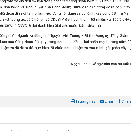
 trọng tâm và chỉ tiêu cơ bản trong công tác công đoàn năm 2021 như: 100% CNV
ủa Nhà nước và Nghị quyết của Công đoàn; 100% các cấp công đoàn phối hợp 
ối thoại định kỳ tại nơi làm việc đúng nội dung và qui định; xây dựng 08 nhà Mái
n kết tương trợ; 90% trở lên số CĐCSTV đạt hoàn thành tốt nhiệm vụ; 100% CNV
rên 80% nữ CNVCLĐ đạt danh hiệu Giỏi việc nước, Đảm việc nhà...
ch Công đoàn Ngành và đồng chí Nguyễn Viết Tượng – Bí thư Đảng ủy, Tổng Giám 
t được của Công đoàn Công ty trong năm qua; đồng thời nhấn mạnh trong năm 2
nhiệm vụ đã đề ra để thực hiện tốt chức năng nhiệm vụ của mình góp phần xây d
Ngọc Linh – Công đoàn cao su Đắk 
In trang này
Email
Chia 