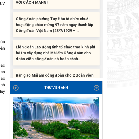
 UV
Công đoàn phường Tuy Hòa tổ chức chuỗi
hoạt động chào mừng 97 năm ngày thành lập
Công đoàn Việt Nam (28/7/1929 –...
Liên đoàn Lao động tỉnh tổ chức trao kinh phí
của
hỗ trợ xây dựng nhà Mái ấm Công đoàn cho
oàn
đoàn viên công đoàn có hoàn cảnh...
Bàn giao Mái ấm công đoàn cho 2 đoàn viên
các
thuộc Công đoàn phường Tân An
uan
lao
ình
Liên đoàn Lao động tỉnh trao tặng 100 bộ bút
THƯ VIỆN ẢNH
duy
chấm đọc tiếng Anh cho con đoàn viên, người
lao động khó khăn trước khai...
ĐỜI ĐỜI GHI NHỚ CÔNG ƠN CÁC ANH HÙNG
LIỆT SĨ, THƯƠNG BINH VÀ NGƯỜI CÓ CÔNG
VỚI CÁCH MẠNG!