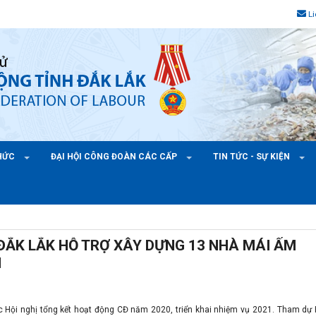
L
CHỨC
ĐẠI HỘI CÔNG ĐOÀN CÁC CẤP
TIN TỨC - SỰ KIỆN
ĐẮK LẮK HỖ TRỢ XÂY DỰNG 13 NHÀ MÁI ẤM
N
 Hội nghị tổng kết hoạt động CĐ năm 2020, triển khai nhiệm vụ 2021. Tham dự 