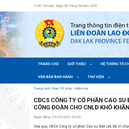
15:46 Thứ bảy , Ngày 08 Tháng 08 Năm 2026
TRANG CHỦ
GIỚI THIỆU
HỆ THỐNG TỔ 
VĂN BẢN BAN HÀNH
THƯ VIỆN
Trang chủ
Ban Tổ chức - Kiểm tra
CĐCS CÔNG TY CỔ PHẦN CAO SU 
CÔNG ĐOÀN CHO CNLĐ KHÓ KHĂ
Ngày đăng: 02/02/2021 00:00
Vừa qua, CĐCS Công ty cổ phần Cao su Đắk Lắk đã tổ chức