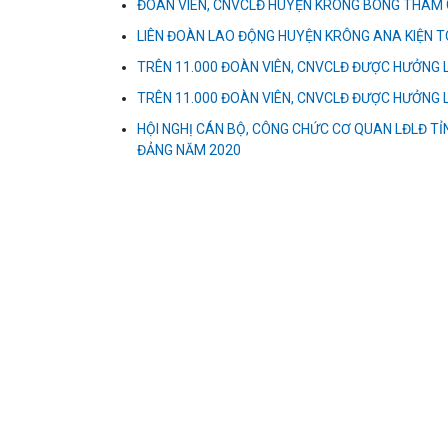
ĐOÀN VIÊN, CNVCLĐ HUYỆN KRÔNG BÔNG THAM G
LIÊN ĐOÀN LAO ĐỘNG HUYỆN KRÔNG ANA KIỆN T
TRÊN 11.000 ĐOÀN VIÊN, CNVCLĐ ĐƯỢC HƯỞNG 
TRÊN 11.000 ĐOÀN VIÊN, CNVCLĐ ĐƯỢC HƯỞNG 
HỘI NGHỊ CÁN BỘ, CÔNG CHỨC CƠ QUAN LĐLĐ T
ĐẢNG NĂM 2020