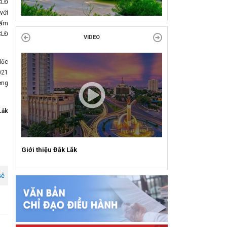
CLĐ
Công đoàn phường Tuy Hòa tổ chức chuỗi
với
hoạt động chào mừng 97 năm ngày thành lập
 ấm
Công đoàn Việt Nam (28/7/1929 –...
CLĐ
VIDEO
đốc
021
ựng
Lắk
Giới thiệu Đắk Lắk
sẻ