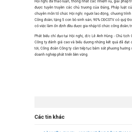
Hội nghị đã thảo luận, thống nhất các nhiệm vụ, giải pháp
được tuyên truyền các chủ trương của Đảng, Pháp luật c
chuyên môn tổ chức Hội nghị người lao động, chương trình đ
Công đoàn; tặng 5 con bò sinh sản; 90% CĐCSTV có quỹ Đoà
có việc làm ổn định đều được gia nhập tổ chức công đoàn; t
Phát biểu chỉ đạo tại Hội nghị, đ/c Lê Anh Hùng - Chủ tị
Công ty đánh giá cao và biểu dương những kết quả đã đạ
tới, Công đoàn Công ty cần tiếp tục bám sát phương hướng 
doanh nghiệp phát triển bền vững.
Các tin khác