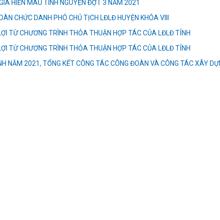
IA HIẾN MÁU TÌNH NGUYỆN ĐỢT 3 NĂM 2021
OÀN CHỨC DANH PHÓ CHỦ TỊCH LĐLĐ HUYỆN KHÓA VIII
LỢI TỪ CHƯƠNG TRÌNH THỎA THUẬN HỢP TÁC CỦA LĐLĐ TỈNH
LỢI TỪ CHƯƠNG TRÌNH THỎA THUẬN HỢP TÁC CỦA LĐLĐ TỈNH
ỈNH NĂM 2021, TỔNG KẾT CÔNG TÁC CÔNG ĐOÀN VÀ CÔNG TÁC XÂY D