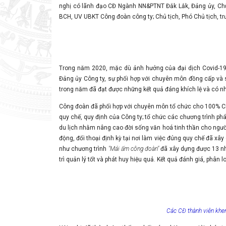
nghị có lãnh đạo CĐ Ngành NN&PTNT Đắk Lắk, Đảng ủy, Chủ
BCH, UV UBKT Công đoàn công ty; Chủ tịch, Phó Chủ tịch, 
Trong năm 2020, mặc dù ảnh hưởng của đại dịch Covid-19
Đảng ủy Công ty, sự phối hợp với chuyên môn đồng cấp và 
trong năm đã đạt được những kết quả đáng khích lệ và có nh
Công đoàn đã phối hợp với chuyên môn tổ chức cho 100% C
quy chế, quy định của Công ty; tổ chức các chương trình phá
du lịch nhằm nâng cao đời sống văn hoá tinh thần cho ngườ
động, đối thoại định kỳ tại nơi làm việc đúng quy chế đã xây
như chương trình
"Mái ấm công đoàn"
đã xây dựng được 13 nh
trì quản lý tốt và phát huy hiệu quả. Kết quả đánh giá, phân
Các CĐ thành viên khe