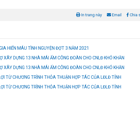
In trang này
Email
Chia 
IA HIẾN MÁU TÌNH NGUYỆN ĐỢT 3 NĂM 2021
RỢ XÂY DỰNG 13 NHÀ MÁI ẤM CÔNG ĐOÀN CHO CNLĐ KHÓ KHĂN
RỢ XÂY DỰNG 13 NHÀ MÁI ẤM CÔNG ĐOÀN CHO CNLĐ KHÓ KHĂN
LỢI TỪ CHƯƠNG TRÌNH THỎA THUẬN HỢP TÁC CỦA LĐLĐ TỈNH
LỢI TỪ CHƯƠNG TRÌNH THỎA THUẬN HỢP TÁC CỦA LĐLĐ TỈNH