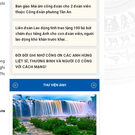
thuộc Công đoàn phường Tân An
chí
Liên đoàn Lao động tỉnh trao tặng 100 bộ bút
chấm đọc tiếng Anh cho con đoàn viên, người
lao động khó khăn trước khai...
ĐỜI ĐỜI GHI NHỚ CÔNG ƠN CÁC ANH HÙNG
LIỆT SĨ, THƯƠNG BINH VÀ NGƯỜI CÓ CÔNG
VỚI CÁCH MẠNG!
ộng
ghị
Công đoàn phường Tuy Hòa tổ chức chuỗi
Thị
hoạt động chào mừng 97 năm ngày thành lập
Công đoàn Việt Nam (28/7/1929 –...
THƯ VIỆN ẢNH
Liên đoàn Lao động tỉnh tổ chức trao kinh phí
hỗ trợ xây dựng nhà Mái ấm Công đoàn cho
na
đoàn viên công đoàn có hoàn cảnh...
Bàn giao Mái ấm công đoàn cho 2 đoàn viên
thuộc Công đoàn phường Tân An