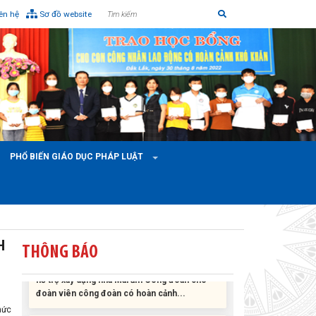
iên hệ
Sơ đồ website
PHỔ BIẾN GIÁO DỤC PHÁP LUẬT
H
Liên đoàn Lao động tỉnh tổ chức trao kinh phí
THÔNG BÁO
hỗ trợ xây dựng nhà Mái ấm Công đoàn cho
đoàn viên công đoàn có hoàn cảnh...
Bàn giao Mái ấm công đoàn cho 2 đoàn viên
hức