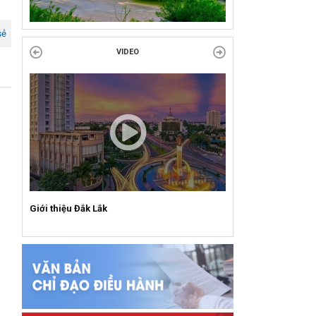
sẻ
Liên đoàn Lao động tỉnh trao tặng 100 bộ bút
chấm đọc tiếng Anh cho con đoàn viên, người
VIDEO
lao động khó khăn trước khai...
ĐỜI ĐỜI GHI NHỚ CÔNG ƠN CÁC ANH HÙNG
LIỆT SĨ, THƯƠNG BINH VÀ NGƯỜI CÓ CÔNG
VỚI CÁCH MẠNG!
Công đoàn phường Tuy Hòa tổ chức chuỗi
hoạt động chào mừng 97 năm ngày thành lập
Công đoàn Việt Nam (28/7/1929 –...
Giới thiệu Đắk Lắk