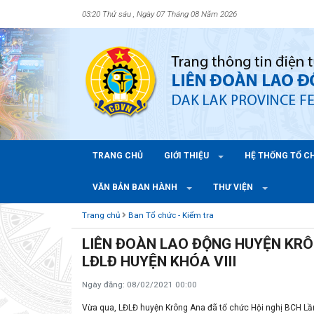
03:20 Thứ sáu , Ngày 07 Tháng 08 Năm 2026
TRANG CHỦ
GIỚI THIỆU
HỆ THỐNG TỔ 
VĂN BẢN BAN HÀNH
THƯ VIỆN
Trang chủ
Ban Tổ chức - Kiểm tra
LIÊN ĐOÀN LAO ĐỘNG HUYỆN KRÔ
LĐLĐ HUYỆN KHÓA VIII
Ngày đăng: 08/02/2021 00:00
Vừa qua, LĐLĐ huyện Krông Ana đã tổ chức Hội nghị BCH Lần