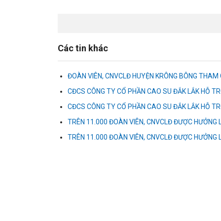
Các tin khác
ĐOÀN VIÊN, CNVCLĐ HUYỆN KRÔNG BÔNG THAM G
CĐCS CÔNG TY CỔ PHẦN CAO SU ĐẮK LẮK HỖ T
CĐCS CÔNG TY CỔ PHẦN CAO SU ĐẮK LẮK HỖ T
TRÊN 11.000 ĐOÀN VIÊN, CNVCLĐ ĐƯỢC HƯỞNG 
TRÊN 11.000 ĐOÀN VIÊN, CNVCLĐ ĐƯỢC HƯỞNG 