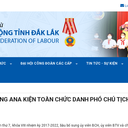
L
CHỨC
ĐẠI HỘI CÔNG ĐOÀN CÁC CẤP
TIN TỨC - SỰ KIỆN
NG ANA KIỆN TOÀN CHỨC DANH PHÓ CHỦ TỊC
 thứ 7, khóa VIII nhiệm kỳ 2017-2022, bầu bổ sung ủy viên BCH, ủy viên BTV và c