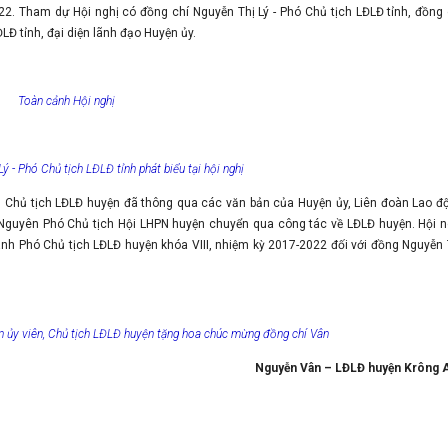
2. Tham dự Hội nghị có đồng chí Nguyễn Thị Lý - Phó Chủ tịch LĐLĐ tỉnh, đồng 
LĐ tỉnh, đại diện lãnh đạo Huyện ủy.
Toàn cảnh Hội nghị
ý - Phó Chủ tịch LĐLĐ tỉnh phát biểu tại hội nghị
n, Chủ tịch LĐLĐ huyện đã thông qua các văn bản của Huyện ủy, Liên đoàn Lao đ
- Nguyên Phó Chủ tịch Hội LHPN huyện chuyển qua công tác về LĐLĐ huyện. Hội n
nh Phó Chủ tịch LĐLĐ huyện khóa VIII, nhiệm kỳ 2017-2022 đối với đồng Nguyễn 
 ủy viên, Chủ tịch LĐLĐ huyện tặng hoa chúc mừng đồng chí Vân
Nguyễn Vân – LĐLĐ huyện Krông A