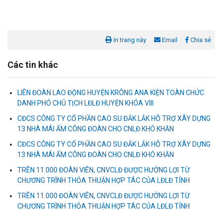
In trang này
Email
Chia sẻ
Các tin khác
LIÊN ĐOÀN LAO ĐỘNG HUYỆN KRÔNG ANA KIỆN TOÀN CHỨC
DANH PHÓ CHỦ TỊCH LĐLĐ HUYỆN KHÓA VIII
CĐCS CÔNG TY CỔ PHẦN CAO SU ĐẮK LẮK HỖ TRỢ XÂY DỰNG
13 NHÀ MÁI ẤM CÔNG ĐOÀN CHO CNLĐ KHÓ KHĂN
CĐCS CÔNG TY CỔ PHẦN CAO SU ĐẮK LẮK HỖ TRỢ XÂY DỰNG
13 NHÀ MÁI ẤM CÔNG ĐOÀN CHO CNLĐ KHÓ KHĂN
Liên đoàn Lao động tỉnh tổ chức trao kinh phí hỗ trợ xây dựng nhà
Mái ấm Công đoàn cho đoàn viên công đoàn có hoàn cảnh...
TRÊN 11.000 ĐOÀN VIÊN, CNVCLĐ ĐƯỢC HƯỞNG LỢI TỪ
CHƯƠNG TRÌNH THỎA THUẬN HỢP TÁC CỦA LĐLĐ TỈNH
Bàn giao Mái ấm công đoàn cho 2 đoàn viên thuộc Công đoàn
TRÊN 11.000 ĐOÀN VIÊN, CNVCLĐ ĐƯỢC HƯỞNG LỢI TỪ
phường Tân An
CHƯƠNG TRÌNH THỎA THUẬN HỢP TÁC CỦA LĐLĐ TỈNH