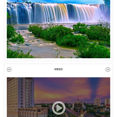
BINH VÀ NGƯỜI CÓ CÔNG VỚI CÁCH MẠNG!
Công đoàn phường Tuy Hòa tổ chức chuỗi hoạt động chào mừng
97 năm ngày thành lập Công đoàn Việt Nam (28/7/1929 –...
VIDEO