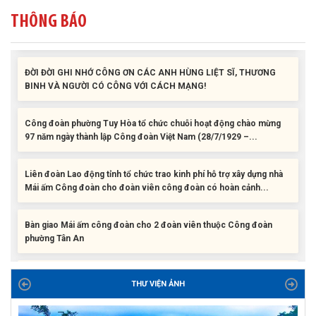
Liên đoàn Lao động tỉnh trao tặng 100 bộ bút chấm đọc tiếng Anh
THÔNG BÁO
cho con đoàn viên, người lao động khó khăn trước khai...
ĐỜI ĐỜI GHI NHỚ CÔNG ƠN CÁC ANH HÙNG LIỆT SĨ, THƯƠNG
BINH VÀ NGƯỜI CÓ CÔNG VỚI CÁCH MẠNG!
Công đoàn phường Tuy Hòa tổ chức chuỗi hoạt động chào mừng
97 năm ngày thành lập Công đoàn Việt Nam (28/7/1929 –...
Liên đoàn Lao động tỉnh tổ chức trao kinh phí hỗ trợ xây dựng nhà
Mái ấm Công đoàn cho đoàn viên công đoàn có hoàn cảnh...
Bàn giao Mái ấm công đoàn cho 2 đoàn viên thuộc Công đoàn
phường Tân An
Liên đoàn Lao động tỉnh trao tặng 100 bộ bút chấm đọc tiếng Anh
cho con đoàn viên, người lao động khó khăn trước khai...
THƯ VIỆN ẢNH
ĐỜI ĐỜI GHI NHỚ CÔNG ƠN CÁC ANH HÙNG LIỆT SĨ, THƯƠNG