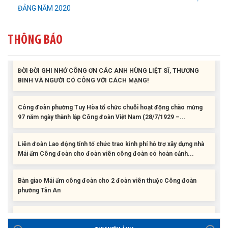
ĐẢNG NĂM 2020
Liên đoàn Lao động tỉnh trao tặng 100 bộ bút chấm đọc tiếng Anh
cho con đoàn viên, người lao động khó khăn trước khai...
THÔNG BÁO
ĐỜI ĐỜI GHI NHỚ CÔNG ƠN CÁC ANH HÙNG LIỆT SĨ, THƯƠNG
BINH VÀ NGƯỜI CÓ CÔNG VỚI CÁCH MẠNG!
Công đoàn phường Tuy Hòa tổ chức chuỗi hoạt động chào mừng
97 năm ngày thành lập Công đoàn Việt Nam (28/7/1929 –...
Liên đoàn Lao động tỉnh tổ chức trao kinh phí hỗ trợ xây dựng nhà
Mái ấm Công đoàn cho đoàn viên công đoàn có hoàn cảnh...
Bàn giao Mái ấm công đoàn cho 2 đoàn viên thuộc Công đoàn
phường Tân An
Liên đoàn Lao động tỉnh trao tặng 100 bộ bút chấm đọc tiếng Anh
cho con đoàn viên, người lao động khó khăn trước khai...