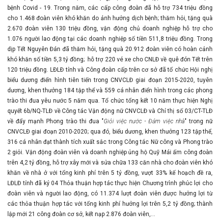
bệnh Covid - 19. Trong năm, các cấp công đoàn đã hỗ trợ 734 triệu đồng
cho 1.468 đoàn viên khó khăn do ảnh hưởng dịch bệnh; thăm hỏi, tặng quà
2.670 đoàn viên 130 triệu đồng, vận động chủ doanh nghiệp hỗ trợ cho
1.076 người lao động tại các doanh nghiệp số tiền 511,8 triệu đồng. Trong
dịp Tết Nguyên Đán đã thăm hỏi, tặng quà 20.912 đoàn viên có hoàn cảnh
khó khăn số tiền 5,3 tỷ đồng; hỗ trợ 220 vé xe cho CNLĐ về quê đón Tết trên
120 triệu đồng. LĐLĐ tỉnh và Công đoàn cấp trên cơ sở đã tổ chức Hội nghị
biểu dương điển hình tiên tiến trong CNVCLĐ giai đoạn 2015-2020, tuyên
dương, khen thưởng 184 tập thể và 559 cá nhân điển hình trong các phong
trào thi đua yêu nước 5 năm qua. Tổ chức tổng kết 10 năm thực hiện Nghị
quyết 6b/NQ-TLĐ về Công tác Vận động nữ CNVCLĐ và Chỉ thị số 03/CT-TLĐ
về đẩy mạnh Phong trào thi đua "
Giỏi việc nước - Đảm việc nhà
" trong nữ
CNVCLĐ giai đoạn 2010-2020; qua đó, biểu dương, khen thưởng 123 tập thể,
316 cá nhân đạt thành tích xuất sắc trong Công tác Nữ công và Phong trào
2 giỏi. Vận động đoàn viên và doanh nghiệp ủng hộ Quỹ Mái ấm công đoàn
trên 4,2 tỷ đồng, hỗ trợ xây mới và sửa chữa 133 căn nhà cho đoàn viên khó
khăn về nhà ở với tổng kinh phí trên 5 tỷ đồng, vượt 33% kế hoạch đề ra,
LĐLĐ tỉnh đã ký 04 Thỏa thuận hợp tác thực hiện Chương trình phúc lợi cho
đoàn viên và người lao động, có 11.374 lượt đoàn viên được hưởng lợi từ
các thỏa thuận hợp tác với tổng kinh phí hưởng lợi trên 5,2 tỷ đồng; thành
lập mới 21 công đoàn cơ sở, kết nạp 2.876 đoàn viên,...