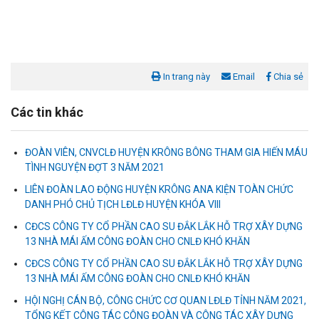
In trang này
Email
Chia sẻ
Các tin khác
ĐOÀN VIÊN, CNVCLĐ HUYỆN KRÔNG BÔNG THAM GIA HIẾN MÁU
TÌNH NGUYỆN ĐỢT 3 NĂM 2021
LIÊN ĐOÀN LAO ĐỘNG HUYỆN KRÔNG ANA KIỆN TOÀN CHỨC
DANH PHÓ CHỦ TỊCH LĐLĐ HUYỆN KHÓA VIII
CĐCS CÔNG TY CỔ PHẦN CAO SU ĐẮK LẮK HỖ TRỢ XÂY DỰNG
13 NHÀ MÁI ẤM CÔNG ĐOÀN CHO CNLĐ KHÓ KHĂN
Liên đoàn Lao động tỉnh tổ chức trao kinh phí hỗ trợ xây dựng nhà
Mái ấm Công đoàn cho đoàn viên công đoàn có hoàn cảnh...
CĐCS CÔNG TY CỔ PHẦN CAO SU ĐẮK LẮK HỖ TRỢ XÂY DỰNG
13 NHÀ MÁI ẤM CÔNG ĐOÀN CHO CNLĐ KHÓ KHĂN
Bàn giao Mái ấm công đoàn cho 2 đoàn viên thuộc Công đoàn
HỘI NGHỊ CÁN BỘ, CÔNG CHỨC CƠ QUAN LĐLĐ TỈNH NĂM 2021,
phường Tân An
TỔNG KẾT CÔNG TÁC CÔNG ĐOÀN VÀ CÔNG TÁC XÂY DỰNG