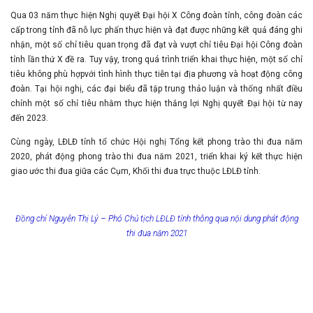
Qua 03 năm thực hiện Nghị quyết Đại hội X Công đoàn tỉnh, công đoàn các
cấp trong tỉnh đã nỗ lực phấn thực hiện và đạt được những kết quả đáng ghi
nhận, một số chỉ tiêu quan trọng đã đạt và vượt chỉ tiêu Đại hội Công đoàn
tỉnh lần thứ X đề ra. Tuy vậy, trong quá trình triển khai thực hiện, một số chỉ
tiêu không phù hợpvới tình hình thực tiễn tại địa phương và hoạt động công
đoàn. Tại hội nghị, các đại biểu đã tập trung thảo luận và thống nhất điều
chỉnh một số chỉ tiêu nhằm thực hiện thắng lợi Nghị quyết Đại hội từ nay
đến 2023.
Cùng ngày, LĐLĐ tỉnh tổ chức Hội nghị Tổng kết phong trào thi đua năm
2020, phát động phong trào thi đua năm 2021, triển khai ký kết thực hiện
giao ước thi đua giữa các Cụm, Khối thi đua trực thuộc LĐLĐ tỉnh.
Đồng chí Nguyễn Thị Lý – Phó Chủ tịch LĐLĐ tỉnh thông qua nội dung phát động
thi đua năm 2021