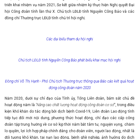
triển khai nhiệm vụ năm 2021; Sơ kết giữa nhiệm kỳ thực hiện Nghị quyết Đại
hội Công đoàn tỉnh lần thứ X. Chủ tịch LĐLĐ tỉnh Nguyễn Công Bảo và các
đồng chí Thường trực LĐLĐ tỉnh chủ trì hội nghị.
Các đại biểu tham dự hội nghị
Chủ tịch LĐLĐ tỉnh Nguyễn Công Bảo phát biểu khai mạc hội nghị
Đồng chí Võ Thị Hạnh - Phó Chủ tịch Thường trực thông qua Báo cáo kết quả hoạt
động công đoàn năm 2020
Năm 2020, dưới sự chỉ đạo của Tỉnh ủy, Tổng Liên đoàn, bám sát chủ đề
hoạt động năm là
"Nâng cao chất lượng hoạt động công đoàn cơ sở
", trong điều
kiện khó khăn do tác động bởi dịch bệnh Covid-19, Liên đoàn Lao động tỉnh
tiếp tục đổi mới nội dung, phương thức hoạt động, chỉ đạo các cấp công
đoàn tập trung hướng về cơ sở kịp thời nắm bắt tâm tư, nguyện vọng, chăm
lo quyền, lợi ích hợp pháp chính đáng cho đoàn viên, người lao động, nhất là
đối tượng khó khăn, tai nạn lao động, bệnh ghề nghiệp, ảnh hưởng do dịch