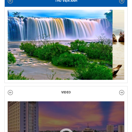
THƯ VIỆN ẢNH
ĐỜI ĐỜI GHI NHỚ CÔNG ƠN CÁC ANH HÙNG LIỆT SĨ, THƯƠNG
BINH VÀ NGƯỜI CÓ CÔNG VỚI CÁCH MẠNG!
Công đoàn phường Tuy Hòa tổ chức chuỗi hoạt động chào mừng
97 năm ngày thành lập Công đoàn Việt Nam (28/7/1929 –...
VIDEO