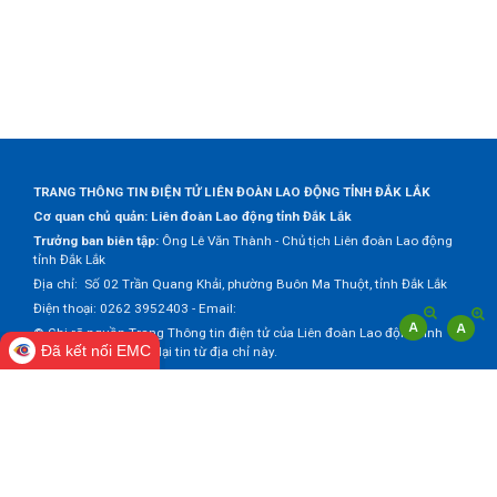
TRANG THÔNG TIN ĐIỆN TỬ LIÊN ĐOÀN LAO ĐỘNG TỈNH ĐẮK LẮK
Cơ quan chủ quản: Liên đoàn Lao động tỉnh Đắk Lắk
Trưởng ban biên tập:
Ông Lê Văn Thành - Chủ tịch Liên đoàn Lao động
tỉnh Đắk Lắk
Địa chỉ: Số 02 Trần Quang Khải, phường Buôn Ma Thuột, tỉnh Đắk Lắk
Điện thoại: 0262 3952403 - Email:
© Ghi rõ nguồn Trang Thông tin điện tử của Liên đoàn Lao động tỉnh
Đã kết nối EMC
Đắk Lắk khi trích dẫn lại tin từ địa chỉ này.
Thực hiện bởi
VNPT Đắk Lắk