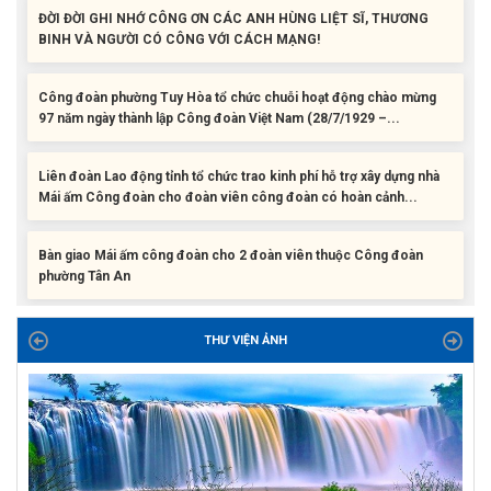
BINH VÀ NGƯỜI CÓ CÔNG VỚI CÁCH MẠNG!
Công đoàn phường Tuy Hòa tổ chức chuỗi hoạt động chào mừng
97 năm ngày thành lập Công đoàn Việt Nam (28/7/1929 –...
Liên đoàn Lao động tỉnh tổ chức trao kinh phí hỗ trợ xây dựng nhà
Mái ấm Công đoàn cho đoàn viên công đoàn có hoàn cảnh...
Bàn giao Mái ấm công đoàn cho 2 đoàn viên thuộc Công đoàn
phường Tân An
Liên đoàn Lao động tỉnh trao tặng 100 bộ bút chấm đọc tiếng Anh
cho con đoàn viên, người lao động khó khăn trước khai...
THƯ VIỆN ẢNH
ĐỜI ĐỜI GHI NHỚ CÔNG ƠN CÁC ANH HÙNG LIỆT SĨ, THƯƠNG
BINH VÀ NGƯỜI CÓ CÔNG VỚI CÁCH MẠNG!
Công đoàn phường Tuy Hòa tổ chức chuỗi hoạt động chào mừng
97 năm ngày thành lập Công đoàn Việt Nam (28/7/1929 –...