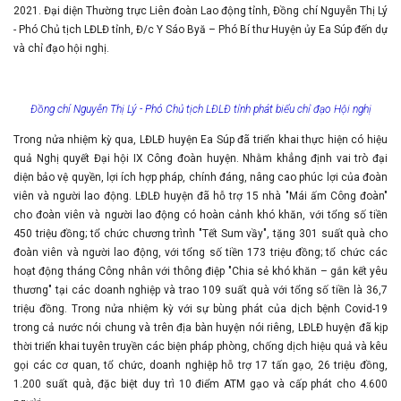
2021. Đại diện Thường trực Liên đoàn Lao động tỉnh, Đồng chí Nguyễn Thị Lý
- Phó Chủ tịch LĐLĐ tỉnh, Đ/c Y Sáo Byă – Phó Bí thư Huyện ủy Ea Súp đến dự
và chỉ đạo hội nghị.
Đồng chí Nguyễn Thị Lý - Phó Chủ tịch LĐLĐ tỉnh phát biểu chỉ đạo Hội nghị
Trong nửa nhiệm kỳ qua, LĐLĐ huyện Ea Súp đã triển khai thực hiện có hiệu
quả Nghị quyết Đại hội IX Công đoàn huyện. Nhằm khẳng định vai trò đại
diện bảo vệ quyền, lợi ích hợp pháp, chính đáng, nâng cao phúc lợi của đoàn
viên và người lao động. LĐLĐ huyện đã hỗ trợ 15 nhà "Mái ấm Công đoàn"
cho đoàn viên và người lao động có hoàn cảnh khó khăn, với tổng số tiền
450 triệu đồng; tổ chức chương trình "Tết Sum vầy", tặng 301 suất quà cho
đoàn viên và người lao động, với tổng số tiền 173 triệu đồng; tổ chức các
hoạt động tháng Công nhân với thông điệp "Chia sẻ khó khăn – gắn kết yêu
thương" tại các doanh nghiệp và trao 109 suất quà với tổng số tiền là 36,7
triệu đồng. Trong nửa nhiệm kỳ với sự bùng phát của dịch bệnh Covid-19
trong cả nước nói chung và trên địa bàn huyện nói riêng, LĐLĐ huyện đã kịp
thời triển khai tuyên truyền các biện pháp phòng, chống dịch hiệu quả và kêu
gọi các cơ quan, tổ chức, doanh nghiệp hỗ trợ 17 tấn gạo, 26 triệu đồng,
1.200 suất quà, đặc biệt duy trì 10 điểm ATM gạo và cấp phát cho 4.600