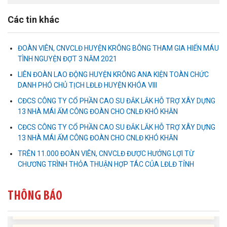
Các tin khác
ĐOÀN VIÊN, CNVCLĐ HUYỆN KRÔNG BÔNG THAM GIA HIẾN MÁU
TÌNH NGUYỆN ĐỢT 3 NĂM 2021
LIÊN ĐOÀN LAO ĐỘNG HUYỆN KRÔNG ANA KIỆN TOÀN CHỨC
DANH PHÓ CHỦ TỊCH LĐLĐ HUYỆN KHÓA VIII
CĐCS CÔNG TY CỔ PHẦN CAO SU ĐẮK LẮK HỖ TRỢ XÂY DỰNG
13 NHÀ MÁI ẤM CÔNG ĐOÀN CHO CNLĐ KHÓ KHĂN
Liên đoàn Lao động tỉnh tổ chức trao kinh phí hỗ trợ xây dựng nhà
Mái ấm Công đoàn cho đoàn viên công đoàn có hoàn cảnh...
CĐCS CÔNG TY CỔ PHẦN CAO SU ĐẮK LẮK HỖ TRỢ XÂY DỰNG
13 NHÀ MÁI ẤM CÔNG ĐOÀN CHO CNLĐ KHÓ KHĂN
Bàn giao Mái ấm công đoàn cho 2 đoàn viên thuộc Công đoàn
TRÊN 11.000 ĐOÀN VIÊN, CNVCLĐ ĐƯỢC HƯỞNG LỢI TỪ
phường Tân An
CHƯƠNG TRÌNH THỎA THUẬN HỢP TÁC CỦA LĐLĐ TỈNH
Liên đoàn Lao động tỉnh trao tặng 100 bộ bút chấm đọc tiếng Anh
THÔNG BÁO
cho con đoàn viên, người lao động khó khăn trước khai...
ĐỜI ĐỜI GHI NHỚ CÔNG ƠN CÁC ANH HÙNG LIỆT SĨ, THƯƠNG