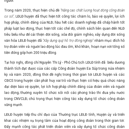
người.
Trong năm 2020, thực hiện chủ đề
"Nâng cao chất lượng hoạt động công đoàn
cơ sở",
LĐLĐ huyện đã thực hiện tốt công tác chăm lo, bảo vệ quyền, lợi ích
hợp pháp, chính đáng của NLĐ; hầu hết các doanh nghiệp đã chấp hành tốt
pháp luật lao động, thực hiện tốt các chế độ, chính sách liên quan đến NLĐ
tiêu biểu như để cải thiện đời sống, xóa đói giảm nghèo, xây dựng đời sống
văn hóa LĐLĐ huyện đã
"Xây dựng quỹ hỗ trợ đồng nghiệp"
nhằm mục đích hỗ
trợ đoàn viên và người lao động lúc đau ốm, khó khăn, hoạn nạn với tổng số
tiền đóng góp hơn 200 triệu đồng.
Tại hội nghị, đồng chí Nguyễn Thi Lý - Phó Chủ tịch LĐLĐ tỉnh đã biểu dương
thành tích đạt được của các cấp Công đoàn huyện Ea Súp trong nửa nhiệm
kỳ và năm 2020, đồng thời đề nghị trong thời gian tới LĐLĐ huyện và các
CĐCS trong huyện cần phát huy vai trò và thực hiện có hiệu quả chức năng
đại diện bảo vệ quyền, lợi ích hợp pháp chính đáng của đoàn viên và người
lao động; thường xuyên tổ chức sôi nổi các phong trào thi đua yêu nước
trong CNVCLĐ; chú trọng thực hiện công tác xây dựng tổ chức công đoàn
vững mạnh.
LĐLĐ huyện tiếp thu chỉ đạo của Thường trực LĐLĐ tỉnh, Huyện ủy và triển
khai các nhiệm vụ trọng tâm của hoạt động công đoàn trong thời gian tới:
Đẩy mạnh công tác phát triển đoàn viên và xây dựng tổ chức công đoàn