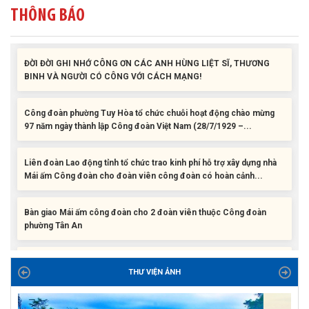
cho con đoàn viên, người lao động khó khăn trước khai...
THÔNG BÁO
ĐỜI ĐỜI GHI NHỚ CÔNG ƠN CÁC ANH HÙNG LIỆT SĨ, THƯƠNG
BINH VÀ NGƯỜI CÓ CÔNG VỚI CÁCH MẠNG!
Công đoàn phường Tuy Hòa tổ chức chuỗi hoạt động chào mừng
97 năm ngày thành lập Công đoàn Việt Nam (28/7/1929 –...
Liên đoàn Lao động tỉnh tổ chức trao kinh phí hỗ trợ xây dựng nhà
Mái ấm Công đoàn cho đoàn viên công đoàn có hoàn cảnh...
Bàn giao Mái ấm công đoàn cho 2 đoàn viên thuộc Công đoàn
phường Tân An
Liên đoàn Lao động tỉnh trao tặng 100 bộ bút chấm đọc tiếng Anh
cho con đoàn viên, người lao động khó khăn trước khai...
THƯ VIỆN ẢNH
ĐỜI ĐỜI GHI NHỚ CÔNG ƠN CÁC ANH HÙNG LIỆT SĨ, THƯƠNG
BINH VÀ NGƯỜI CÓ CÔNG VỚI CÁCH MẠNG!