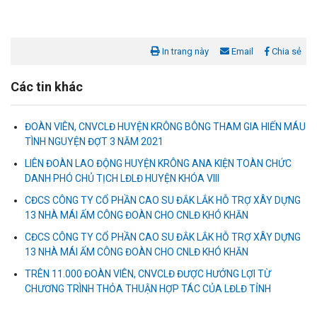
In trang này
Email
Chia sẻ
Các tin khác
ĐOÀN VIÊN, CNVCLĐ HUYỆN KRÔNG BÔNG THAM GIA HIẾN MÁU
TÌNH NGUYỆN ĐỢT 3 NĂM 2021
LIÊN ĐOÀN LAO ĐỘNG HUYỆN KRÔNG ANA KIỆN TOÀN CHỨC
DANH PHÓ CHỦ TỊCH LĐLĐ HUYỆN KHÓA VIII
CĐCS CÔNG TY CỔ PHẦN CAO SU ĐẮK LẮK HỖ TRỢ XÂY DỰNG
Liên đoàn Lao động tỉnh tổ chức trao kinh phí hỗ trợ xây dựng nhà
13 NHÀ MÁI ẤM CÔNG ĐOÀN CHO CNLĐ KHÓ KHĂN
Mái ấm Công đoàn cho đoàn viên công đoàn có hoàn cảnh...
CĐCS CÔNG TY CỔ PHẦN CAO SU ĐẮK LẮK HỖ TRỢ XÂY DỰNG
13 NHÀ MÁI ẤM CÔNG ĐOÀN CHO CNLĐ KHÓ KHĂN
Bàn giao Mái ấm công đoàn cho 2 đoàn viên thuộc Công đoàn
TRÊN 11.000 ĐOÀN VIÊN, CNVCLĐ ĐƯỢC HƯỞNG LỢI TỪ
phường Tân An
CHƯƠNG TRÌNH THỎA THUẬN HỢP TÁC CỦA LĐLĐ TỈNH
Liên đoàn Lao động tỉnh trao tặng 100 bộ bút chấm đọc tiếng Anh