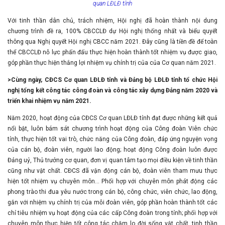
quan LĐLĐ tỉnh
Với tinh thần dân chủ, trách nhiệm, Hội nghị đã hoàn thành nội dung
chương trình đề ra, 100% CBCCLĐ dự Hội nghị thống nhất và biểu quyết
thông qua Nghị quyết Hội nghị CBCC năm 2021. Đây cũng là tiền đề để toàn
thể CBCCLĐ nỗ lực phấn đấu thực hiện hoàn thành tốt nhiệm vụ được giao,
góp phần thực hiện thắng lợi nhiệm vụ chính trị của của Cơ quan năm 2021.
>Cùng ngày, CĐCS Cơ quan LĐLĐ tỉnh và Đảng bộ LĐLĐ tỉnh tổ chức Hội
nghị tổng kết công tác công đoàn và công tác xây dựng Đảng năm 2020 và
triển khai nhiệm vụ năm 2021.
Năm 2020, hoạt động của CĐCS Cơ quan LĐLĐ tỉnh đạt được những kết quả
nổi bật, luôn bám sát chương trình hoạt động của Công đoàn Viên chức
tỉnh, thực hiện tốt vai trò, chức năng của Công đoàn, đáp ứng nguyện vọng
của cán bộ, đoàn viên, người lao động; hoạt động Công đoàn luôn được
Đảng uỷ, Thủ trưởng cơ quan, đơn vị quan tâm tạo mọi điều kiện về tinh thần
cũng như vật chất. CĐCS đã vận động cán bộ, đoàn viên tham mưu thực
hiện tốt nhiệm vụ chuyên môn... Phối hợp với chuyên môn phát động các
phong trào thi đua yêu nước trong cán bộ, công chức, viên chức, lao động,
gắn với nhiệm vụ chính trị của mỗi đoàn viên, góp phần hoàn thành tốt các
chỉ tiêu nhiệm vụ hoạt động của các cấp Công đoàn trong tỉnh; phối hợp với
chuyên môn thực hiện tốt công tác chăm lo đời sống vật chất, tinh thần