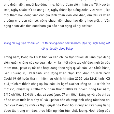
cho đoàn viên, người lao động như: hỗ trợ đoàn viên nhân dịp Tết Nguyên
Đán, Ngày Quốc tế Lao động 1-5, Ngày thành lập Công đoàn Việt Nam…, kịp
thời thăm hỏi, động viên các gia đình đoàn viên khó khăn, ốm đau và khen
thưởng cho con cán bộ, công chức, viên chức, lao động học giỏi, … Vận
động đoàn viên tích cực tham gia các hoạt động xã hội từ thiện…
Đồng chí Nguyễn Công Bảo - Bí thư Đảng đoàn phát biểu chỉ đạo Hội nghị tổng kết
công tác xây dựng Đảng
Trong năm, Đảng bộ LĐLĐ tỉnh và các chi bộ trực thuộc đã lãnh đạo đảng
viên, quần chúng của cơ quan, đơn vị làm tốt công tác chỉ đạo, nghiên cứu
tham mưu, phục vụ tốt các hoạt động theo Nghị quyết của Ban Chấp hành,
Ban Thường vụ LĐLĐ tỉnh, chủ động khắc phục khó khăn do dịch bệnh
Covid-19 để hoàn thành nhiệm vụ chính trị năm 2020 của LĐLĐ tỉnh. Kết
quả, tổ chức thành công Đại hội các Chi bộ và Đại hội Đảng bộ LĐLĐ tỉnh lần
thứ XVI, nhiệm kỳ 2020-2015, hoàn thành 100% kế hoạch công tác năm,
9/10 chỉ tiêu BCH đề ra đạt và vượt (vượt 07 chỉ tiêu). Đảng uỷ và các chi ủy
đã tổ chức triển khai đầy đủ và kịp thời các chương trình công tác theo chỉ
đạo của Đảng ủy Khối và Nghị quyết của Đảng bộ. Công tác xây dựng Đảng
được tập trung chỉ đạo, thực hiện nghiêm túc, chất lượng. Hoạt động của