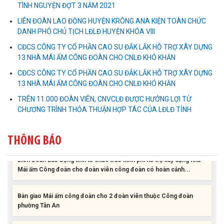
TÌNH NGUYỆN ĐỢT 3 NĂM 2021
LIÊN ĐOÀN LAO ĐỘNG HUYỆN KRÔNG ANA KIỆN TOÀN CHỨC
DANH PHÓ CHỦ TỊCH LĐLĐ HUYỆN KHÓA VIII
CĐCS CÔNG TY CỔ PHẦN CAO SU ĐẮK LẮK HỖ TRỢ XÂY DỰNG
13 NHÀ MÁI ẤM CÔNG ĐOÀN CHO CNLĐ KHÓ KHĂN
CĐCS CÔNG TY CỔ PHẦN CAO SU ĐẮK LẮK HỖ TRỢ XÂY DỰNG
13 NHÀ MÁI ẤM CÔNG ĐOÀN CHO CNLĐ KHÓ KHĂN
TRÊN 11.000 ĐOÀN VIÊN, CNVCLĐ ĐƯỢC HƯỞNG LỢI TỪ
CHƯƠNG TRÌNH THỎA THUẬN HỢP TÁC CỦA LĐLĐ TỈNH
THÔNG BÁO
Liên đoàn Lao động tỉnh tổ chức trao kinh phí hỗ trợ xây dựng nhà
Mái ấm Công đoàn cho đoàn viên công đoàn có hoàn cảnh...
Bàn giao Mái ấm công đoàn cho 2 đoàn viên thuộc Công đoàn
phường Tân An
Liên đoàn Lao động tỉnh trao tặng 100 bộ bút chấm đọc tiếng Anh