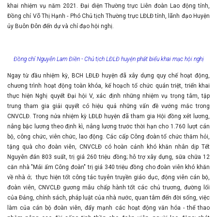
khai nhiệm vụ năm 2021. Đại diện Thường trực Liên đoàn Lao động tỉnh,
Đồng chí Võ Thị Hạnh - Phó Chủ tịch Thường trực LĐLĐ tỉnh, lãnh đạo Huyện
ủy Buôn Đôn đến dự và chỉ đạo hội nghị.
Đồng chí Nguyễn Lam Điền - Chủ tịch LĐLĐ huyện phát biểu khai mạc hội nghị
Ngay từ đầu nhiệm kỳ, BCH LĐLĐ huyện đã xây dựng quy chế hoạt động,
chương trình hoạt động toàn khóa, kế hoạch tổ chức quán triệt, triển khai
thực hiện Nghị quyết Đại hội V, xác định những nhiệm vụ trọng tâm, tập
trung tham gia giải quyết có hiệu quả những vấn đề vướng mắc trong
CNVCLĐ. Trong nửa nhiệm kỳ LĐLĐ huyện đã tham gia Hội đồng xét lương,
nâng bậc lương theo định kì, nâng lương trước thời hạn cho 1.760 lượt cán
bộ, công chức, viên chức, lao động. Các cấp Công đoàn tổ chức thăm hỏi,
tặng quà cho đoàn viên, CNVCLĐ có hoàn cảnh khó khăn nhân dịp Tết
Nguyên đán 803 suất, trị giá 260 triệu đồng; hỗ trợ xây dựng, sữa chữa 12
căn nhà "Mái ấm Công đoàn" trị giá 340 triệu đồng cho đoàn viên khó khăn
về nhà ở; thực hiện tốt công tác tuyên truyền giáo dục, động viên cán bộ,
đoàn viên, CNVCLĐ gương mẫu chấp hành tốt các chủ trương, đường lối
của Đảng, chính sách, pháp luật của nhà nước, quan tâm đến đời sống, việc
làm của cán bộ đoàn viên, đẩy mạnh các hoạt động văn hóa - thể thao