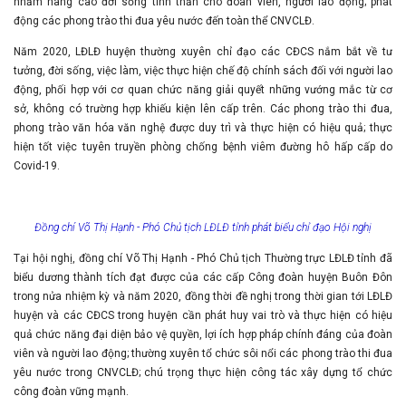
nhằm nâng cao đời sống tinh thần cho đoàn viên, người lao động; phát
động các phong trào thi đua yêu nước đến toàn thể CNVCLĐ.
Năm 2020, LĐLĐ huyện thường xuyên chỉ đạo các CĐCS nắm bắt về tư
tưởng, đời sống, việc làm, việc thực hiện chế độ chính sách đối với người lao
động, phối hợp với cơ quan chức năng giải quyết những vướng mắc từ cơ
sở, không có trường hợp khiếu kiện lên cấp trên. Các phong trào thi đua,
phong trào văn hóa văn nghệ được duy trì và thực hiện có hiệu quả; thực
hiện tốt việc tuyên truyền phòng chống bệnh viêm đường hô hấp cấp do
Covid-19.
Đồng chí Võ Thị Hạnh - Phó Chủ tịch LĐLĐ tỉnh phát biểu chỉ đạo Hội nghị
Tại hội nghị, đồng chí Võ Thị Hạnh - Phó Chủ tịch Thường trực LĐLĐ tỉnh đã
biểu dương thành tích đạt được của các cấp Công đoàn huyện Buôn Đôn
trong nửa nhiệm kỳ và năm 2020, đồng thời đề nghị trong thời gian tới LĐLĐ
huyện và các CĐCS trong huyện cần phát huy vai trò và thực hiện có hiệu
quả chức năng đại diện bảo vệ quyền, lợi ích hợp pháp chính đáng của đoàn
viên và người lao động; thường xuyên tổ chức sôi nổi các phong trào thi đua
yêu nước trong CNVCLĐ; chú trọng thực hiện công tác xây dựng tổ chức
công đoàn vững mạnh.