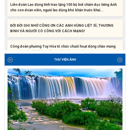
cho con đoàn viên, người lao động khó khăn trước khai...
ĐỜI ĐỜI GHI NHỚ CÔNG ƠN CÁC ANH HÙNG LIỆT SĨ, THƯƠNG
BINH VÀ NGƯỜI CÓ CÔNG VỚI CÁCH MẠNG!
Công đoàn phường Tuy Hòa tổ chức chuỗi hoạt động chào mừng
97 năm ngày thành lập Công đoàn Việt Nam (28/7/1929 –...
Liên đoàn Lao động tỉnh tổ chức trao kinh phí hỗ trợ xây dựng nhà
THƯ VIỆN ẢNH
Mái ấm Công đoàn cho đoàn viên công đoàn có hoàn cảnh...
Bàn giao Mái ấm công đoàn cho 2 đoàn viên thuộc Công đoàn
phường Tân An
Liên đoàn Lao động tỉnh trao tặng 100 bộ bút chấm đọc tiếng Anh
cho con đoàn viên, người lao động khó khăn trước khai...
ĐỜI ĐỜI GHI NHỚ CÔNG ƠN CÁC ANH HÙNG LIỆT SĨ, THƯƠNG
BINH VÀ NGƯỜI CÓ CÔNG VỚI CÁCH MẠNG!