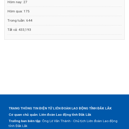
Hôm nay:
27
Hôm qua:
175
Trong tuần:
644
Tất cả:
433,193
TRANG THÔNG TIN ĐIỆN TỬ LIÊN ĐOÀN LAO ĐỘNG TỈNH ĐẮK LẮK
Cơ quan chủ quản: Liên đoàn Lao động tỉnh Đắk Lắk
Trưởng ban biên tập:
Ông Lê Văn Thành - Chủ tịch Liên đoàn Lao động
tỉnh Đắk Lắk