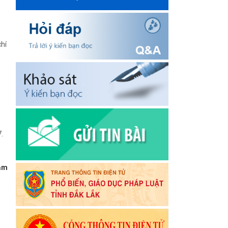
hí
.
năm