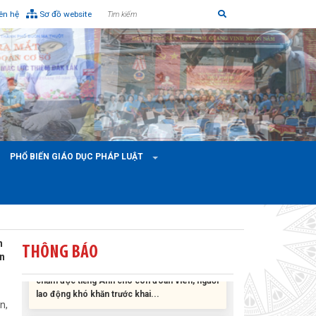
iên hệ
Sơ đồ website
Liên đoàn Lao động tỉnh tổ chức trao kinh phí
hỗ trợ xây dựng nhà Mái ấm Công đoàn cho
đoàn viên công đoàn có hoàn cảnh...
PHỔ BIẾN GIÁO DỤC PHÁP LUẬT
Bàn giao Mái ấm công đoàn cho 2 đoàn viên
thuộc Công đoàn phường Tân An
Liên đoàn Lao động tỉnh trao tặng 100 bộ bút
n
THÔNG BÁO
chấm đọc tiếng Anh cho con đoàn viên, người
an
lao động khó khăn trước khai...
ĐỜI ĐỜI GHI NHỚ CÔNG ƠN CÁC ANH HÙNG
n,