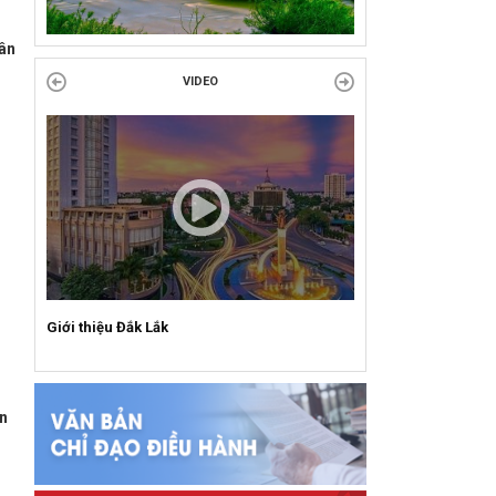
VỚI CÁCH MẠNG!
ân
Công đoàn phường Tuy Hòa tổ chức chuỗi
VIDEO
hoạt động chào mừng 97 năm ngày thành lập
Công đoàn Việt Nam (28/7/1929 –...
Giới thiệu Đắk Lắk
an
,