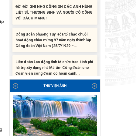
LIỆT SĨ, THƯƠNG BINH VÀ NGƯỜI CÓ CÔNG
VỚI CÁCH MẠNG!
ập
Công đoàn phường Tuy Hòa tổ chức chuỗi
hoạt động chào mừng 97 năm ngày thành lập
Công đoàn Việt Nam (28/7/1929 –...
Liên đoàn Lao động tỉnh tổ chức trao kinh phí
hỗ trợ xây dựng nhà Mái ấm Công đoàn cho
đoàn viên công đoàn có hoàn cảnh...
Bàn giao Mái ấm công đoàn cho 2 đoàn viên
thuộc Công đoàn phường Tân An
THƯ VIỆN ẢNH
Liên đoàn Lao động tỉnh trao tặng 100 bộ bút
chấm đọc tiếng Anh cho con đoàn viên, người
lao động khó khăn trước khai...
ĐỜI ĐỜI GHI NHỚ CÔNG ƠN CÁC ANH HÙNG
ng
LIỆT SĨ, THƯƠNG BINH VÀ NGƯỜI CÓ CÔNG