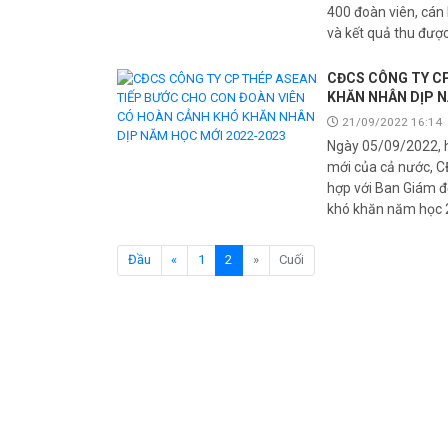
400 đoàn viên, cán 
và kết quả thu đượ
CĐCS CÔNG TY CP
KHĂN NHÂN DỊP N
21/09/2022 16:14
Ngày 05/09/2022, h
mới của cả nước, 
hợp với Ban Giám đố
khó khăn năm học 
(current)
Đầu
«
1
2
»
Cuối