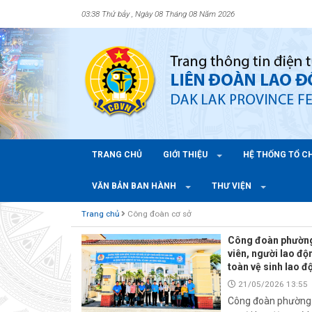
03:38 Thứ bảy , Ngày 08 Tháng 08 Năm 2026
TRANG CHỦ
GIỚI THIỆU
HỆ THỐNG TỔ 
VĂN BẢN BAN HÀNH
THƯ VIỆN
Trang chủ
Công đoàn cơ sở
Công đoàn phường 
viên, người lao đ
toàn vệ sinh lao 
21/05/2026 13:55
Công đoàn phường T