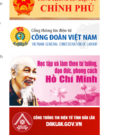
ện
Ó
nh