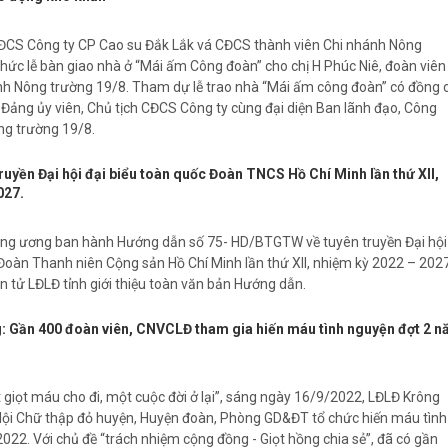
ĐCS Công ty CP Cao su Đắk Lắk vá CĐCS thành viên Chi nhánh Nông
chức lễ bàn giao nhà ở “Mái ấm Công đoàn” cho chị H Phúc Niê, đoàn viên
h Nông trường 19/8. Tham dự lễ trao nhà “Mái ấm công đoàn” có đồng c
 Đảng ủy viên, Chủ tịch CĐCS Công ty cùng đại diện Ban lãnh đạo, Công
ng trường 19/8.
uyền Đại hội đại biểu toàn quốc Đoàn TNCS Hồ Chí Minh lần thứ XII,
027.
ung ương ban hành Hướng dẫn số 75- HD/BTGTW về tuyên truyền Đại hội
 Đoàn Thanh niên Cộng sản Hồ Chí Minh lần thứ XII, nhiệm kỳ 2022 – 2027
n tử LĐLĐ tỉnh giới thiệu toàn văn bản Hướng dẫn.
 Gần 400 đoàn viên, CNVCLĐ tham gia hiến máu tình nguyện đợt 2 
 giọt máu cho đi, một cuộc đời ở lại”, sáng ngày 16/9/2022, LĐLĐ Krông
Hội Chữ thập đỏ huyện, Huyện đoàn, Phòng GD&ĐT tổ chức hiến máu tình
22. Với chủ đề “trách nhiệm cộng đồng - Giọt hồng chia sẻ”, đã có gần