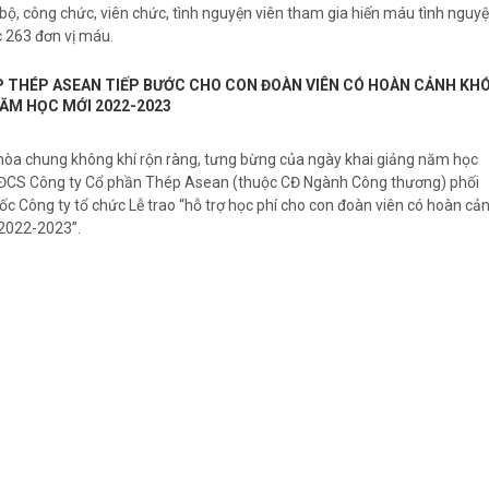
bộ, công chức, viên chức, tình nguyện viên tham gia hiến máu tình nguy
c 263 đơn vị máu.
 THÉP ASEAN TIẾP BƯỚC CHO CON ĐOÀN VIÊN CÓ HOÀN CẢNH KH
ĂM HỌC MỚI 2022-2023
òa chung không khí rộn ràng, tưng bừng của ngày khai giảng năm học
CĐCS Công ty Cổ phần Thép Asean (thuộc CĐ Ngành Công thương) phối
c Công ty tổ chức Lễ trao “hỗ trợ học phí cho con đoàn viên có hoàn cả
2022-2023”.