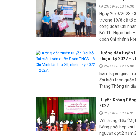
23/09/2023 16:30
Ngày 20/9/2023, C
trường 19/8 đã tổ 
công đoàn Chi nhán
Bùi Thị Ngọc Linh –
đoàn Chi nhánh Nô
Hướng dẫn tuyên tr
nhiệm kỳ 2022 – 2
25/11/2022 15:30
Ban Tuyên giáo Tr
đại biểu toàn quốc
Trang Thông tin điệ
Huyện Krông Bông:
2022
21/09/2022 16:31
Với thông điệp “Một
Bông phối hợp với 
nguyện đợt 2 năm 20