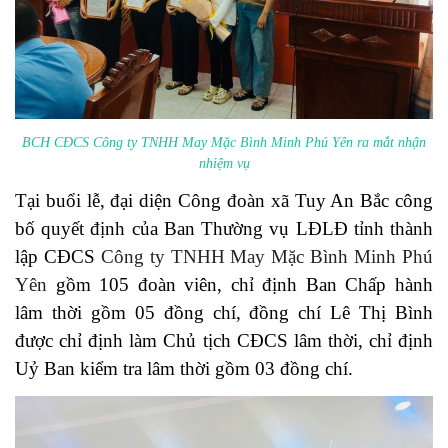
BCH
CĐCS
Công ty TNHH May Mặc Bình Minh Phú Yên
ra mắt nhận
nhiệm vụ
Tại buổi lễ, đại diện Công đoàn xã Tuy An Bắc công
bố quyết định của Ban Thường vụ LĐLĐ tỉnh thành
lập CĐCS
Công ty TNHH May Mặc Bình Minh Phú
Yên
gồm 105 đoàn viên, chỉ định Ban Chấp hành
lâm thời gồm 05 đồng chí, đồng chí Lê Thị Bình
được chỉ định làm Chủ tịch CĐCS lâm thời, chỉ định
Uỷ Ban kiểm tra lâm thời gồm 03 đồng chí.