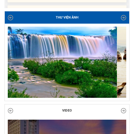
ĐỜI ĐỜI GHI NHỚ CÔNG ƠN CÁC ANH HÙNG LIỆT SĨ, THƯƠNG
BINH VÀ NGƯỜI CÓ CÔNG VỚI CÁCH MẠNG!
THƯ VIỆN ẢNH
Công đoàn phường Tuy Hòa tổ chức chuỗi hoạt động chào mừng
97 năm ngày thành lập Công đoàn Việt Nam (28/7/1929 –...
VIDEO