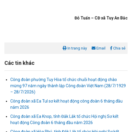
Đỗ Tuấn – CĐ xã Tuy An Bắc
In trang này
Email
Chia sẻ
Các tin khác
Công đoàn phường Tuy Hòa tổ chức chuỗi hoạt động chào
mừng 97 năm ngày thành lập Công đoàn Việt Nam (28/7/1929
– 28/7/2026)
Liên đoàn Lao động tỉnh tổ chức trao kinh phí hỗ trợ xây dựng nhà
Công đoàn xã Ea Tul sơ kết hoạt động công đoàn 6 tháng đầu
Mái ấm Công đoàn cho đoàn viên công đoàn có hoàn cảnh...
năm 2026
Công đoàn xã Ea Knop, tỉnh Đắk Lắk tổ chức Hội nghị Sơ kết
Bàn giao Mái ấm công đoàn cho 2 đoàn viên thuộc Công đoàn
hoạt động Công đoàn 6 tháng đầu năm 2026
phường Tân An
Công đoàn xã Hòa Phú, tỉnh Đắk Lắk tổ chức Hội nghị Sơ kết