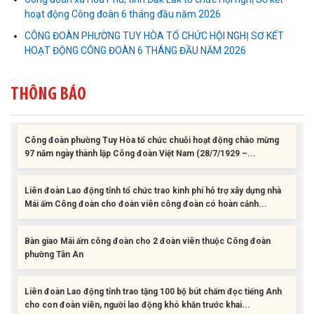
hoạt động Công đoàn 6 tháng đầu năm 2026
Liên đoàn Lao động tỉnh trao tặng 100 bộ bút chấm đọc tiếng Anh
cho con đoàn viên, người lao động khó khăn trước khai...
CÔNG ĐOÀN PHƯỜNG TUY HÒA TỔ CHỨC HỘI NGHỊ SƠ KẾT
HOẠT ĐỘNG CÔNG ĐOÀN 6 THÁNG ĐẦU NĂM 2026
ĐỜI ĐỜI GHI NHỚ CÔNG ƠN CÁC ANH HÙNG LIỆT SĨ, THƯƠNG
BINH VÀ NGƯỜI CÓ CÔNG VỚI CÁCH MẠNG!
THÔNG BÁO
Công đoàn phường Tuy Hòa tổ chức chuỗi hoạt động chào mừng
97 năm ngày thành lập Công đoàn Việt Nam (28/7/1929 –...
Liên đoàn Lao động tỉnh tổ chức trao kinh phí hỗ trợ xây dựng nhà
Mái ấm Công đoàn cho đoàn viên công đoàn có hoàn cảnh...
Bàn giao Mái ấm công đoàn cho 2 đoàn viên thuộc Công đoàn
phường Tân An
Liên đoàn Lao động tỉnh trao tặng 100 bộ bút chấm đọc tiếng Anh
cho con đoàn viên, người lao động khó khăn trước khai...