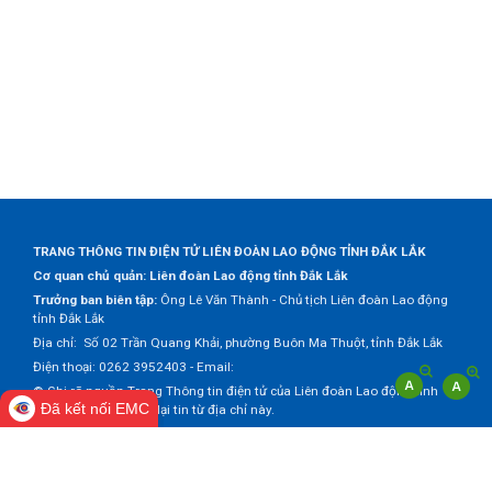
TRANG THÔNG TIN ĐIỆN TỬ LIÊN ĐOÀN LAO ĐỘNG TỈNH ĐẮK LẮK
Cơ quan chủ quản: Liên đoàn Lao động tỉnh Đắk Lắk
Trưởng ban biên tập:
Ông Lê Văn Thành - Chủ tịch Liên đoàn Lao động
tỉnh Đắk Lắk
Địa chỉ: Số 02 Trần Quang Khải, phường Buôn Ma Thuột, tỉnh Đắk Lắk
Điện thoại: 0262 3952403 - Email:
© Ghi rõ nguồn Trang Thông tin điện tử của Liên đoàn Lao động tỉnh
Đã kết nối EMC
Đắk Lắk khi trích dẫn lại tin từ địa chỉ này.
Thực hiện bởi
VNPT Đắk Lắk