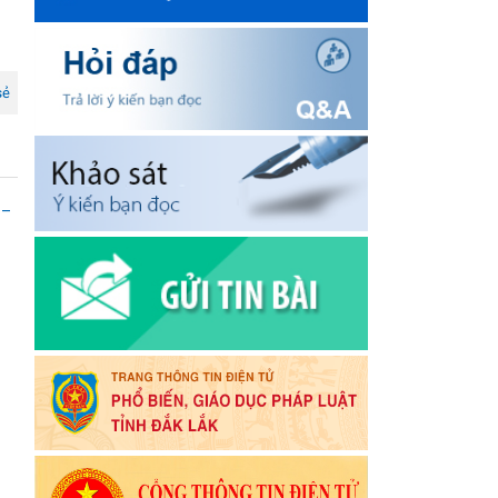
sẻ
 –