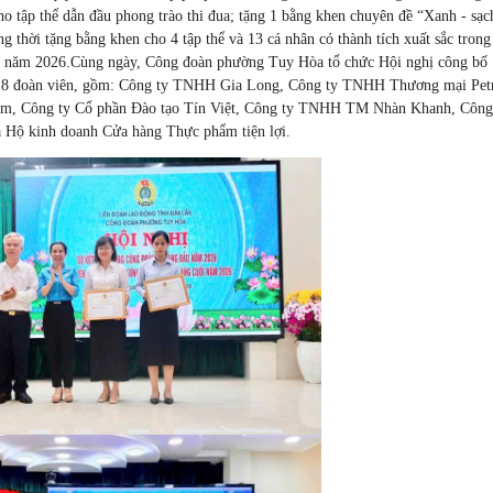
ho tập thể dẫn đầu phong trào thi đua; tặng 1 bằng khen chuyên đề “Xanh - sạc
g thời tặng bằng khen cho 4 tập thể và 13 cá nhân có thành tích xuất sắc trong
 năm 2026.Cùng ngày, Công đoàn phường Tuy Hòa tổ chức Hội nghị công bố
ố 118 đoàn viên, gồm: Công ty TNHH Gia Long, Công ty TNHH Thương mại Pet
m, Công ty Cổ phần Đào tạo Tín Việt, Công ty TNHH TM Nhàn Khanh, Công
ộ kinh doanh Cửa hàng Thực phẩm tiện lợi.