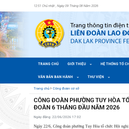
12:51 Chủ nhật , Ngày 09 Tháng 08 Năm 2026
TRANG CHỦ
GIỚI THIỆU
HỆ THỐNG TỔ 
VĂN BẢN BAN HÀNH
THƯ VIỆN
Trang chủ
Công đoàn cơ sở
CÔNG ĐOÀN PHƯỜNG TUY HÒA TỔ
ĐOÀN 6 THÁNG ĐẦU NĂM 2026
Ngày đăng: 22/06/2026 17:02
Ngày 22/6, Công đoàn phường Tuy Hòa tổ chức Hội nghị s