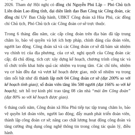
2026. Tham dự Hội nghị có
đồng chí Nguyễn Phú Lập – Phó Chủ tịch
Liên đoàn Lao động tỉnh, đại diện lãnh đạo Ban Công tác Công đoàn, các
đồng chí
UV Ban Chấp hành, UBKT Công đoàn xã Hòa Phú, các đồng
chí Chủ tịch, Phó Chủ tịch các Công đoàn cơ sở trực thuộc.
Trong 6 tháng đầu năm, các cấp công đoàn trên địa bàn đã tập trung
chăm lo, bảo vệ quyền và lợi ích hợp pháp, chính đáng của đoàn viên,
người lao động. Công đoàn xã và các Công đoàn cơ sở đã bám sát nhiệm
vụ chính trị của địa phương, của cơ sở, nghị quyết của Công đoàn các
cấp; đã chủ động, tích cực xây dựng kế hoạch, chương trình công tác và
tổ chức triển khai hiệu quả các nhiệm vụ trọng tâm. Các chỉ tiêu, nhiệm
vụ cơ bản đều đạt và vượt kế hoạch được giao, một số nhiệm vụ trọng
tâm nổi bật như đã
thành lập
mới
04
Công đoàn cơ sở
(đạt 200% so với
kế hoạch tỉnh giao)
; số đoàn viên tăng lên 500 người
(đạt 166% so với kế
hoạch)
;
xét hỗ trợ kinh phí trao tặng 08 căn nhà
“
m
ái ấm Công đoàn”
(đạt 80% so với kế hoạch được giao).
6 tháng cuối năm, Công đoàn xã Hòa Phú tiếp tục tập trung chăm lo, bảo
vệ quyền lợi đoàn viên, người lao động; đẩy mạnh phát triển đoàn viên,
thành lập công đoàn cơ sở; nâng cao chất lượng hoạt động công đoàn và
tăng cường ứng dụng công nghệ thông tin trong công tác quản lý, điều
hành.