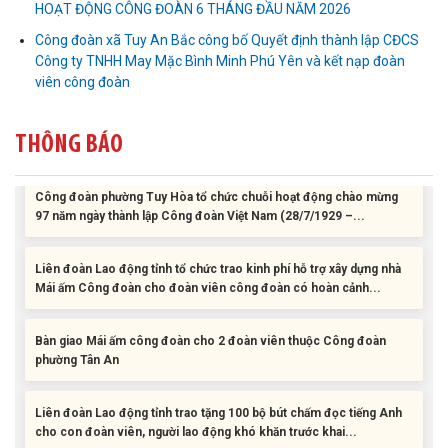
HOẠT ĐỘNG CÔNG ĐOÀN 6 THÁNG ĐẦU NĂM 2026
Liên đoàn Lao động tỉnh trao tặng 100 bộ bút chấm đọc tiếng Anh
Công đoàn xã Tuy An Bắc công bố Quyết định thành lập CĐCS
cho con đoàn viên, người lao động khó khăn trước khai...
Công ty TNHH May Mặc Bình Minh Phú Yên và kết nạp đoàn
viên công đoàn
ĐỜI ĐỜI GHI NHỚ CÔNG ƠN CÁC ANH HÙNG LIỆT SĨ, THƯƠNG
BINH VÀ NGƯỜI CÓ CÔNG VỚI CÁCH MẠNG!
THÔNG BÁO
Công đoàn phường Tuy Hòa tổ chức chuỗi hoạt động chào mừng
97 năm ngày thành lập Công đoàn Việt Nam (28/7/1929 –...
Liên đoàn Lao động tỉnh tổ chức trao kinh phí hỗ trợ xây dựng nhà
Mái ấm Công đoàn cho đoàn viên công đoàn có hoàn cảnh...
Bàn giao Mái ấm công đoàn cho 2 đoàn viên thuộc Công đoàn
phường Tân An
Liên đoàn Lao động tỉnh trao tặng 100 bộ bút chấm đọc tiếng Anh
cho con đoàn viên, người lao động khó khăn trước khai...