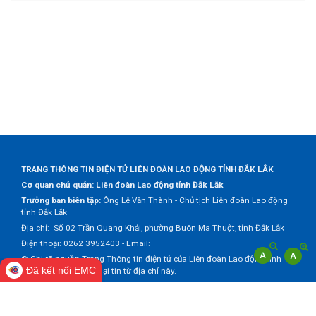
TRANG THÔNG TIN ĐIỆN TỬ LIÊN ĐOÀN LAO ĐỘNG TỈNH ĐẮK LẮK
Cơ quan chủ quản: Liên đoàn Lao động tỉnh Đắk Lắk
Trưởng ban biên tập:
Ông Lê Văn Thành - Chủ tịch Liên đoàn Lao động
tỉnh Đắk Lắk
Địa chỉ: Số 02 Trần Quang Khải, phường Buôn Ma Thuột, tỉnh Đắk Lắk
Điện thoại: 0262 3952403 - Email:
© Ghi rõ nguồn Trang Thông tin điện tử của Liên đoàn Lao động tỉnh
Đã kết nối EMC
Đắk Lắk khi trích dẫn lại tin từ địa chỉ này.