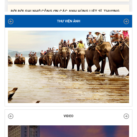
ĐỜI ĐỜI GHI NHỚ CÔNG ƠN CÁC ANH HÙNG LIỆT SĨ, THƯƠNG
BINH VÀ NGƯỜI CÓ CÔNG VỚI CÁCH MẠNG!
THƯ VIỆN ẢNH
Công đoàn phường Tuy Hòa tổ chức chuỗi hoạt động chào mừng
97 năm ngày thành lập Công đoàn Việt Nam (28/7/1929 –...
VIDEO