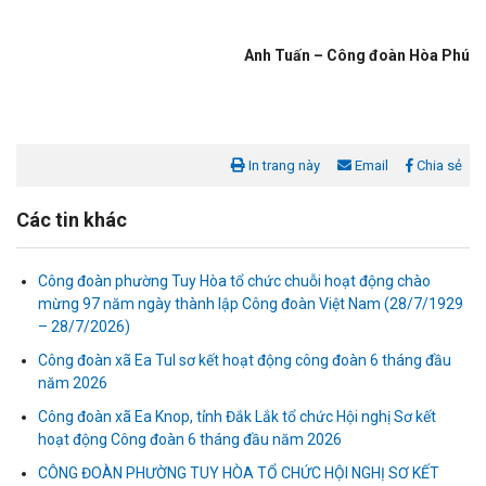
Anh Tuấn – Công đoàn Hòa Phú
In trang này
Email
Chia sẻ
Các tin khác
Công đoàn phường Tuy Hòa tổ chức chuỗi hoạt động chào
mừng 97 năm ngày thành lập Công đoàn Việt Nam (28/7/1929
– 28/7/2026)
Liên đoàn Lao động tỉnh tổ chức trao kinh phí hỗ trợ xây dựng nhà
Công đoàn xã Ea Tul sơ kết hoạt động công đoàn 6 tháng đầu
Mái ấm Công đoàn cho đoàn viên công đoàn có hoàn cảnh...
năm 2026
Công đoàn xã Ea Knop, tỉnh Đắk Lắk tổ chức Hội nghị Sơ kết
Bàn giao Mái ấm công đoàn cho 2 đoàn viên thuộc Công đoàn
hoạt động Công đoàn 6 tháng đầu năm 2026
phường Tân An
CÔNG ĐOÀN PHƯỜNG TUY HÒA TỔ CHỨC HỘI NGHỊ SƠ KẾT