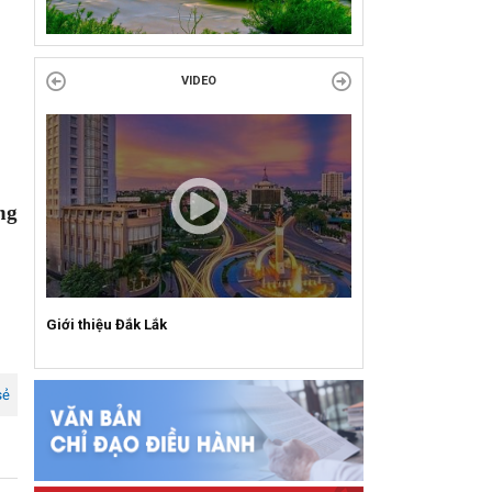
Liên đoàn Lao động tỉnh trao tặng 100 bộ bút
chấm đọc tiếng Anh cho con đoàn viên, người
lao động khó khăn trước khai...
VIDEO
ĐỜI ĐỜI GHI NHỚ CÔNG ƠN CÁC ANH HÙNG
LIỆT SĨ, THƯƠNG BINH VÀ NGƯỜI CÓ CÔNG
VỚI CÁCH MẠNG!
ng
Công đoàn phường Tuy Hòa tổ chức chuỗi
hoạt động chào mừng 97 năm ngày thành lập
Công đoàn Việt Nam (28/7/1929 –...
Giới thiệu Đắk Lắk
sẻ