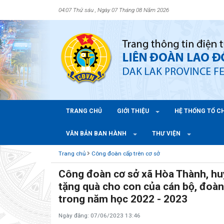
04:07 Thứ sáu , Ngày 07 Tháng 08 Năm 2026
TRANG CHỦ
GIỚI THIỆU
HỆ THỐNG TỔ 
VĂN BẢN BAN HÀNH
THƯ VIỆN
Trang chủ
Công đoàn cấp trên cơ sở
Công đoàn cơ sở xã Hòa Thành, hu
tặng quà cho con của cán bộ, đoàn 
trong năm học 2022 - 2023
Ngày đăng: 07/06/2023 13:46