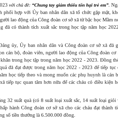
2023
Ng
với chủ đề:
“Chung tay giảm thiểu tổn hại trẻ em”
.
 phối hợp với Ủy ban nhân dân xã tổ chức gặp mặt, kh
 người lao động của Công đoàn cơ sở xã từ bậc học Mầm n
ng đã có thành tích xuất sắc trong học tập năm học 2022
 Đảng ủy, Ủy ban nhân dân và Công đoàn cơ sở xã đã g
con cán bộ, đoàn viên, người lao động của Công đoàn cơ 
 khăn trong học tập trong năm học 2022 - 2023. Đồng thờ
 quả đã đạt được trong năm học 2022 - 2023 để tiếp tục 
c năm học tiếp theo và mong muốn các phụ huynh là cán b
xã tiếp tục quan tâm hơn nữa để các cháu có điều kiện h
 32 suất quà (có 8 suất loại xuất sắc, 14 suất loại giỏi
 Chấp hành Công đoàn cơ sở xã cho các cháu đạt thành tí
ng số tiền thưởng là 6.500.000 đồng.