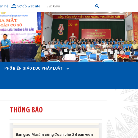
iên hệ
Sơ đồ website
PHỔ BIẾN GIÁO DỤC PHÁP LUẬT
Liên đoàn Lao động tỉnh tổ chức trao kinh phí
hỗ trợ xây dựng nhà Mái ấm Công đoàn cho
đoàn viên công đoàn có hoàn cảnh...
THÔNG BÁO
Bàn giao Mái ấm công đoàn cho 2 đoàn viên
thuộc Công đoàn phường Tân An