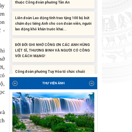
ày
Liên đoàn Lao động tỉnh trao tặng 100 bộ bút
en
chấm đọc tiếng Anh cho con đoàn viên, người
lao động khó khăn trước khai...
on
 -
ĐỜI ĐỜI GHI NHỚ CÔNG ƠN CÁC ANH HÙNG
LIỆT SĨ, THƯƠNG BINH VÀ NGƯỜI CÓ CÔNG
VỚI CÁCH MẠNG!
hi
sở
Công đoàn phường Tuy Hòa tổ chức chuỗi
i,
hoạt động chào mừng 97 năm ngày thành lập
Công đoàn Việt Nam (28/7/1929 –...
có
ộ,
THƯ VIỆN ẢNH
Liên đoàn Lao động tỉnh tổ chức trao kinh phí
ọc
hỗ trợ xây dựng nhà Mái ấm Công đoàn cho
đoàn viên công đoàn có hoàn cảnh...
 và
Bàn giao Mái ấm công đoàn cho 2 đoàn viên
ch
thuộc Công đoàn phường Tân An