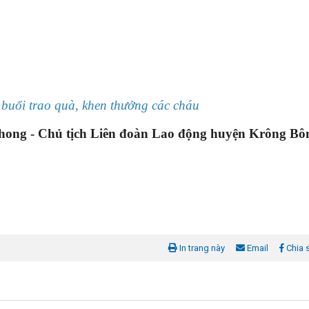
 buổi trao quà, khen thưởng các cháu
ng - Chủ tịch Liên đoàn Lao động huyện Krông Bô
In trang này
Email
Chia 