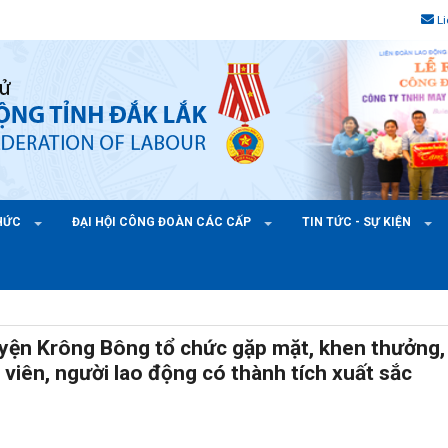
L
CHỨC
ĐẠI HỘI CÔNG ĐOÀN CÁC CẤP
TIN TỨC - SỰ KIỆN
yện Krông Bông tổ chức gặp mặt, khen thưởng,
viên, người lao động có thành tích xuất sắc