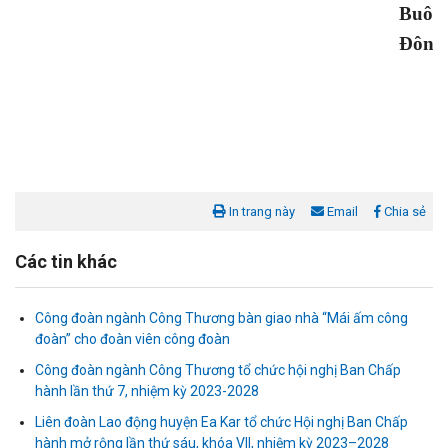
Buôn
Đôn
In trang này
Email
Chia sẻ
Các tin khác
Công đoàn ngành Công Thương bàn giao nhà “Mái ấm công
đoàn” cho đoàn viên công đoàn
Công đoàn ngành Công Thương tổ chức hội nghị Ban Chấp
hành lần thứ 7, nhiệm kỳ 2023-2028
Liên đoàn Lao động huyện Ea Kar tổ chức Hội nghị Ban Chấp
Liên đoàn Lao động tỉnh tổ chức trao kinh phí hỗ trợ xây dựng nhà
hành mở rộng lần thứ sáu, khóa VII, nhiệm kỳ 2023–2028