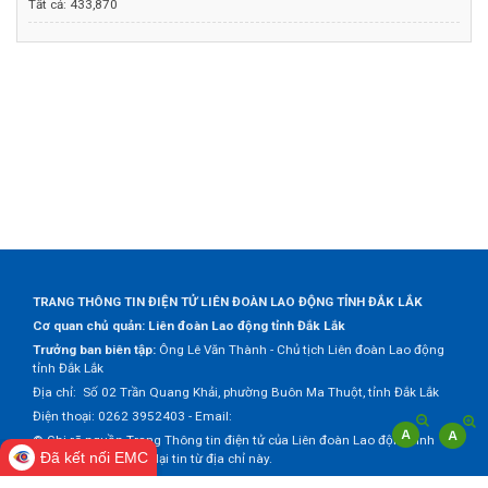
Tất cả:
433,870
TRANG THÔNG TIN ĐIỆN TỬ LIÊN ĐOÀN LAO ĐỘNG TỈNH ĐẮK LẮK
Cơ quan chủ quản: Liên đoàn Lao động tỉnh Đắk Lắk
Trưởng ban biên tập:
Ông Lê Văn Thành - Chủ tịch Liên đoàn Lao động
tỉnh Đắk Lắk
Địa chỉ: Số 02 Trần Quang Khải, phường Buôn Ma Thuột, tỉnh Đắk Lắk
Điện thoại: 0262 3952403 - Email:
© Ghi rõ nguồn Trang Thông tin điện tử của Liên đoàn Lao động tỉnh
Đã kết nối EMC
Đắk Lắk khi trích dẫn lại tin từ địa chỉ này.