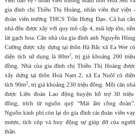
viên bảo vệ - đoàn viên trường Mầm non Hoa Sen và
gia đình chị Thiều Thị Hoàng, nhân viên thư viện -
đoàn viên trường THCS Trần Hưng Đạo. Cả hai c
ăn
nhà
đều
được xây với quy mô cấp 4, mái lợp tôn, nền
lát gạch hoa
. Căn nhà của gia đình anh Nguyễn Hùng
Cường được xây dựng tại thôn Hà Bắc xã Ea Wer có
2
diện tích sử dụng là 80m
, trị giá khoảng 200 triệu
đồng. Nhà của gia đình chị Thiều Thị Hoàng được
xây dựng tại thôn Hoà Nam 2, xã Ea Nuôl có diện
2
tích 90m
, trị giá khoảng 230 triệu đồng.
Mỗi căn nhà
được Liên đoàn Lao động huyện hỗ
trợ 30 triệu
đồng, trích từ nguồn quỹ “Mái ấm công đoàn”
.
Nguồn kinh phí
còn lại do gia đình các
đoàn viên
vay
mượn,
tích cóp và
huy động
sự
giúp đỡ
của người
thân
.