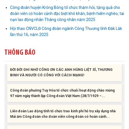
Mái ấm Công đoàn cho đoàn viên công đoàn có hoàn cảnh...
Công đoàn huyện Krông Bông tổ chức thăm hỏi, tặng quà cho
đoàn viên có hoàn cảnh đặc biệt khó khăn, bệnh hiểm nghèo, tai
Bàn giao Mái ấm công đoàn cho 2 đoàn viên thuộc Công đoàn
nạn lao động nhân Tháng công nhân năm 2025
phường Tân An
Hội thao CNVCLĐ Công đoàn ngành Công Thương tỉnh Đắk Lắk
lần thứ 16, năm 2025
Liên đoàn Lao động tỉnh trao tặng 100 bộ bút chấm đọc tiếng Anh
cho con đoàn viên, người lao động khó khăn trước khai...
THÔNG BÁO
ĐỜI ĐỜI GHI NHỚ CÔNG ƠN CÁC ANH HÙNG LIỆT SĨ, THƯƠNG
BINH VÀ NGƯỜI CÓ CÔNG VỚI CÁCH MẠNG!
Công đoàn phường Tuy Hòa tổ chức chuỗi hoạt động chào mừng
97 năm ngày thành lập Công đoàn Việt Nam (28/7/1929 –...
Liên đoàn Lao động tỉnh tổ chức trao kinh phí hỗ trợ xây dựng nhà
Mái ấm Công đoàn cho đoàn viên công đoàn có hoàn cảnh...
Bàn giao Mái ấm công đoàn cho 2 đoàn viên thuộc Công đoàn
phường Tân An