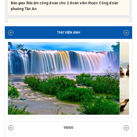
Liên đoàn Lao động tỉnh trao tặng 100 bộ bút chấm đọc tiếng Anh
cho con đoàn viên, người lao động khó khăn trước khai...
THƯ VIỆN ẢNH
ĐỜI ĐỜI GHI NHỚ CÔNG ƠN CÁC ANH HÙNG LIỆT SĨ, THƯƠNG
BINH VÀ NGƯỜI CÓ CÔNG VỚI CÁCH MẠNG!
Công đoàn phường Tuy Hòa tổ chức chuỗi hoạt động chào mừng
97 năm ngày thành lập Công đoàn Việt Nam (28/7/1929 –...
VIDEO