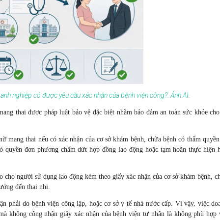
oanh nghiệp có được yêu cầu xác nhận của bệnh viện công?. Ảnh AI.
ang thai được pháp luật bảo vệ đặc biệt nhằm bảo đảm an toàn sức khỏe cho
nữ mang thai nếu có xác nhận của cơ sở khám bệnh, chữa bệnh có thẩm quyền
hì có quyền đơn phương chấm dứt hợp đồng lao động hoặc tạm hoãn thực hiện 
áo cho người sử dụng lao động kèm theo giấy xác nhận của cơ sở khám bệnh, c
ưởng đến thai nhi.
ận phải do bệnh viện công lập, hoặc cơ sở y tế nhà nước cấp. Vì vậy, việc do
 mà không công nhận giấy xác nhận của bệnh viện tư nhân là không phù hợp 