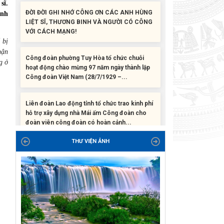
sĩ.
LIỆT SĨ, THƯƠNG BINH VÀ NGƯỜI CÓ CÔNG
VỚI CÁCH MẠNG!
ệnh
Công đoàn phường Tuy Hòa tổ chức chuỗi
 bị
hoạt động chào mừng 97 năm ngày thành lập
hận
Công đoàn Việt Nam (28/7/1929 –...
g ở
Liên đoàn Lao động tỉnh tổ chức trao kinh phí
hỗ trợ xây dựng nhà Mái ấm Công đoàn cho
đoàn viên công đoàn có hoàn cảnh...
Bàn giao Mái ấm công đoàn cho 2 đoàn viên
thuộc Công đoàn phường Tân An
THƯ VIỆN ẢNH
Liên đoàn Lao động tỉnh trao tặng 100 bộ bút
chấm đọc tiếng Anh cho con đoàn viên, người
lao động khó khăn trước khai...
ĐỜI ĐỜI GHI NHỚ CÔNG ƠN CÁC ANH HÙNG
LIỆT SĨ, THƯƠNG BINH VÀ NGƯỜI CÓ CÔNG