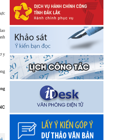
hực
lao
anh
ơ y
ông
ông
NC
sẻ