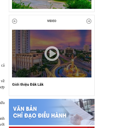
VỚI CÁCH MẠNG!
Công đoàn phường Tuy Hòa tổ chức chuỗi
VIDEO
hoạt động chào mừng 97 năm ngày thành lập
Công đoàn Việt Nam (28/7/1929 –...
 cả
 về
Giới thiệu Đắk Lắk
hợp
hữa
anh
với