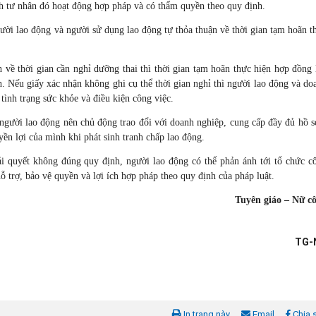
h tư nhân đó hoạt động hợp pháp và có thẩm quyền theo quy định.
gười lao động và người sử dụng lao động tự thỏa thuận về thời gian tạm hoãn t
 về thời gian cần nghỉ dưỡng thai thì thời gian tạm hoãn thực hiện hợp đồng 
nh. Nếu giấy xác nhận không ghi cụ thể thời gian nghỉ thì người lao động và do
 tình trạng sức khỏe và điều kiện công việc.
người lao động nên chủ động trao đổi với doanh nghiệp, cung cấp đầy đủ hồ s
uyền lợi của mình khi phát sinh tranh chấp lao động.
i quyết không đúng quy định, người lao động có thể phản ánh tới tổ chức c
 trợ, bảo vệ quyền và lợi ích hợp pháp theo quy định của pháp luật.
Tuyên giáo – Nữ c
TG-
In trang này
Email
Chia 