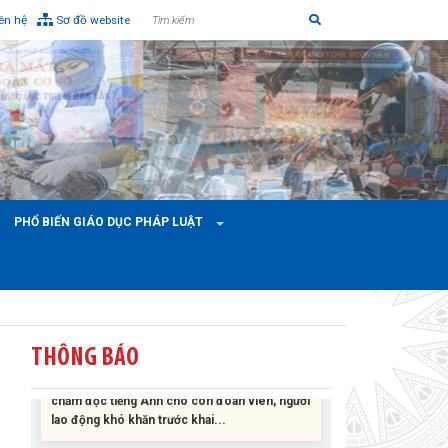
iên hệ
Sơ đồ website
Liên đoàn Lao động tỉnh tổ chức trao kinh phí
hỗ trợ xây dựng nhà Mái ấm Công đoàn cho
đoàn viên công đoàn có hoàn cảnh...
PHỔ BIẾN GIÁO DỤC PHÁP LUẬT
Bàn giao Mái ấm công đoàn cho 2 đoàn viên
thuộc Công đoàn phường Tân An
Liên đoàn Lao động tỉnh trao tặng 100 bộ bút
THÔNG BÁO
chấm đọc tiếng Anh cho con đoàn viên, người
lao động khó khăn trước khai...
ĐỜI ĐỜI GHI NHỚ CÔNG ƠN CÁC ANH HÙNG