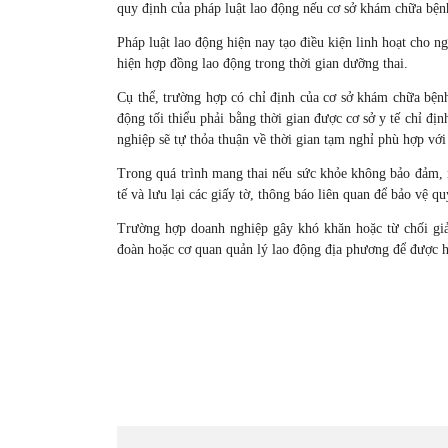
quy định của pháp luật lao động nếu cơ sở khám chữa bện
Pháp luật lao động hiện nay tạo điều kiện linh hoạt cho n
hiện hợp đồng lao động trong thời gian dưỡng thai.
Cụ thể, trường hợp có chỉ định của cơ sở khám chữa bệnh
động tối thiểu phải bằng thời gian được cơ sở y tế chỉ đị
nghiệp sẽ tự thỏa thuận về thời gian tạm nghỉ phù hợp với
Trong quá trình mang thai nếu sức khỏe không bảo đảm, 
tế và lưu lại các giấy tờ, thông báo liên quan để bảo vệ q
Trường hợp doanh nghiệp gây khó khăn hoặc từ chối giả
đoàn hoặc cơ quan quản lý lao động địa phương để được hỗ