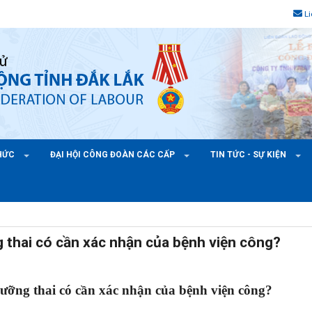
L
CHỨC
ĐẠI HỘI CÔNG ĐOÀN CÁC CẤP
TIN TỨC - SỰ KIỆN
 thai có cần xác nhận của bệnh viện công?
ưỡng thai có cần xác nhận của bệnh viện công?