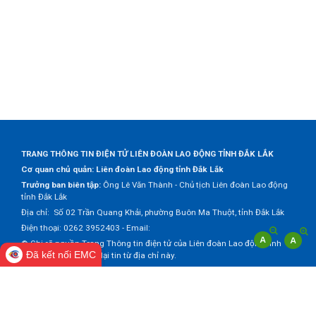
TRANG THÔNG TIN ĐIỆN TỬ LIÊN ĐOÀN LAO ĐỘNG TỈNH ĐẮK LẮK
Cơ quan chủ quản: Liên đoàn Lao động tỉnh Đắk Lắk
Trưởng ban biên tập:
Ông Lê Văn Thành - Chủ tịch Liên đoàn Lao động
tỉnh Đắk Lắk
Địa chỉ: Số 02 Trần Quang Khải, phường Buôn Ma Thuột, tỉnh Đắk Lắk
Điện thoại: 0262 3952403 - Email:
© Ghi rõ nguồn Trang Thông tin điện tử của Liên đoàn Lao động tỉnh
Đã kết nối EMC
Đắk Lắk khi trích dẫn lại tin từ địa chỉ này.
Thực hiện bởi
VNPT Đắk Lắk