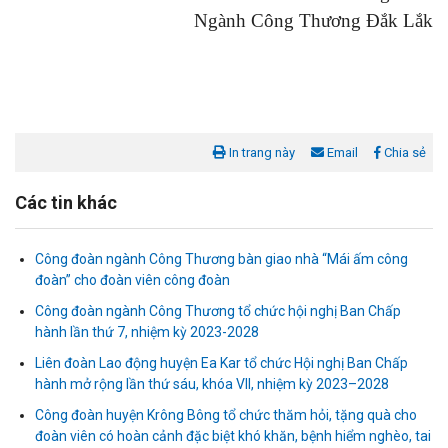
Ngành Công Thương Đắk Lắk
In trang này
Email
Chia sẻ
Các tin khác
Công đoàn ngành Công Thương bàn giao nhà “Mái ấm công
đoàn” cho đoàn viên công đoàn
Công đoàn ngành Công Thương tổ chức hội nghị Ban Chấp
hành lần thứ 7, nhiệm kỳ 2023-2028
Liên đoàn Lao động huyện Ea Kar tổ chức Hội nghị Ban Chấp
Liên đoàn Lao động tỉnh tổ chức trao kinh phí hỗ trợ xây dựng nhà
hành mở rộng lần thứ sáu, khóa VII, nhiệm kỳ 2023–2028
Mái ấm Công đoàn cho đoàn viên công đoàn có hoàn cảnh...
Công đoàn huyện Krông Bông tổ chức thăm hỏi, tặng quà cho
đoàn viên có hoàn cảnh đặc biệt khó khăn, bệnh hiểm nghèo, tai
Bàn giao Mái ấm công đoàn cho 2 đoàn viên thuộc Công đoàn