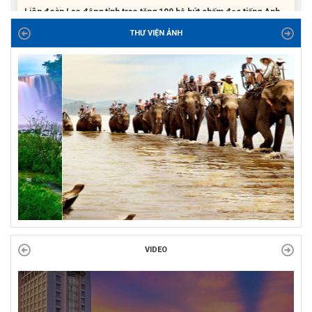
THƯ VIỆN ẢNH
ĐỜI ĐỜI GHI NHỚ CÔNG ƠN CÁC ANH HÙNG LIỆT SĨ, THƯƠNG
BINH VÀ NGƯỜI CÓ CÔNG VỚI CÁCH MẠNG!
Công đoàn phường Tuy Hòa tổ chức chuỗi hoạt động chào mừng
97 năm ngày thành lập Công đoàn Việt Nam (28/7/1929 –...
VIDEO