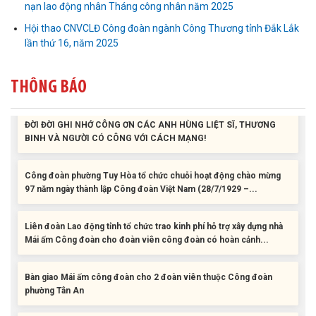
nạn lao động nhân Tháng công nhân năm 2025
phường Tân An
Hội thao CNVCLĐ Công đoàn ngành Công Thương tỉnh Đắk Lắk
lần thứ 16, năm 2025
Liên đoàn Lao động tỉnh trao tặng 100 bộ bút chấm đọc tiếng Anh
cho con đoàn viên, người lao động khó khăn trước khai...
THÔNG BÁO
ĐỜI ĐỜI GHI NHỚ CÔNG ƠN CÁC ANH HÙNG LIỆT SĨ, THƯƠNG
BINH VÀ NGƯỜI CÓ CÔNG VỚI CÁCH MẠNG!
Công đoàn phường Tuy Hòa tổ chức chuỗi hoạt động chào mừng
97 năm ngày thành lập Công đoàn Việt Nam (28/7/1929 –...
Liên đoàn Lao động tỉnh tổ chức trao kinh phí hỗ trợ xây dựng nhà
Mái ấm Công đoàn cho đoàn viên công đoàn có hoàn cảnh...
Bàn giao Mái ấm công đoàn cho 2 đoàn viên thuộc Công đoàn
phường Tân An
Liên đoàn Lao động tỉnh trao tặng 100 bộ bút chấm đọc tiếng Anh
cho con đoàn viên, người lao động khó khăn trước khai...