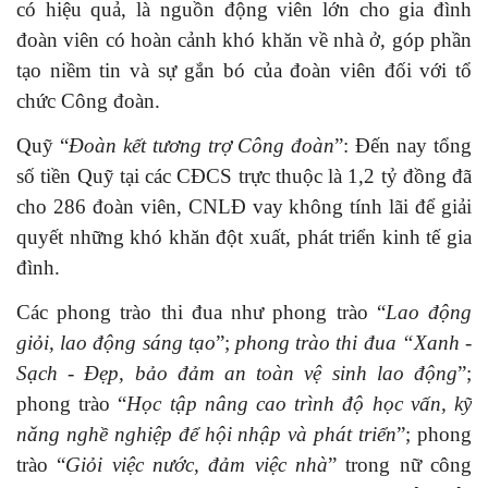
có hiệu quả, là nguồn động viên lớn cho gia đình
đoàn viên có hoàn cảnh khó khăn về nhà ở, góp phần
tạo niềm tin và sự gắn bó của đoàn viên đối với tổ
chức Công đoàn.
Quỹ “
Đoàn kết tương trợ Công đoàn
”: Đến nay tổng
số tiền Quỹ tại các CĐCS trực thuộc là 1,2 tỷ đồng đã
cho 286 đoàn viên, CNLĐ vay không tính lãi để giải
quyết những khó khăn đột xuất, phát triển kinh tế gia
đình.
Các phong trào thi đua như phong trào “
Lao động
giỏi, lao động sáng tạo
”;
phong trào thi đua “Xanh -
Sạch - Đẹp, bảo đảm an toàn vệ sinh lao động
”;
phong trào “
Học tập nâng cao trình độ học vấn, kỹ
năng nghề nghiệp để hội nhập và phát triển
”; phong
trào “
Giỏi việc nước, đảm việc nhà
” trong nữ công