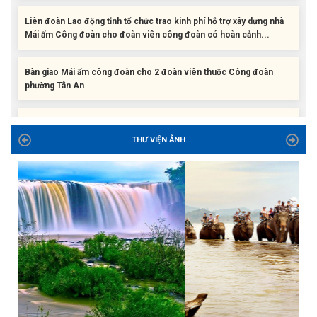
Mái ấm Công đoàn cho đoàn viên công đoàn có hoàn cảnh...
Bàn giao Mái ấm công đoàn cho 2 đoàn viên thuộc Công đoàn
phường Tân An
Liên đoàn Lao động tỉnh trao tặng 100 bộ bút chấm đọc tiếng Anh
cho con đoàn viên, người lao động khó khăn trước khai...
THƯ VIỆN ẢNH
ĐỜI ĐỜI GHI NHỚ CÔNG ƠN CÁC ANH HÙNG LIỆT SĨ, THƯƠNG
BINH VÀ NGƯỜI CÓ CÔNG VỚI CÁCH MẠNG!
Công đoàn phường Tuy Hòa tổ chức chuỗi hoạt động chào mừng
97 năm ngày thành lập Công đoàn Việt Nam (28/7/1929 –...