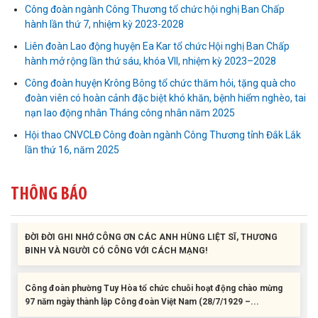
Công đoàn ngành Công Thương tổ chức hội nghị Ban Chấp
hành lần thứ 7, nhiệm kỳ 2023-2028
Liên đoàn Lao động huyện Ea Kar tổ chức Hội nghị Ban Chấp
hành mở rộng lần thứ sáu, khóa VII, nhiệm kỳ 2023–2028
Liên đoàn Lao động tỉnh tổ chức trao kinh phí hỗ trợ xây dựng nhà
Mái ấm Công đoàn cho đoàn viên công đoàn có hoàn cảnh...
Công đoàn huyện Krông Bông tổ chức thăm hỏi, tặng quà cho
đoàn viên có hoàn cảnh đặc biệt khó khăn, bệnh hiểm nghèo, tai
nạn lao động nhân Tháng công nhân năm 2025
Bàn giao Mái ấm công đoàn cho 2 đoàn viên thuộc Công đoàn
phường Tân An
Hội thao CNVCLĐ Công đoàn ngành Công Thương tỉnh Đắk Lắk
lần thứ 16, năm 2025
Liên đoàn Lao động tỉnh trao tặng 100 bộ bút chấm đọc tiếng Anh
cho con đoàn viên, người lao động khó khăn trước khai...
THÔNG BÁO
ĐỜI ĐỜI GHI NHỚ CÔNG ƠN CÁC ANH HÙNG LIỆT SĨ, THƯƠNG
BINH VÀ NGƯỜI CÓ CÔNG VỚI CÁCH MẠNG!
Công đoàn phường Tuy Hòa tổ chức chuỗi hoạt động chào mừng
97 năm ngày thành lập Công đoàn Việt Nam (28/7/1929 –...
Liên đoàn Lao động tỉnh tổ chức trao kinh phí hỗ trợ xây dựng nhà