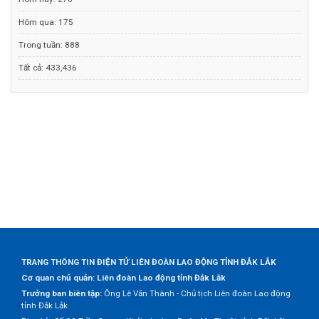
Hôm qua:
175
Trong tuần:
888
Tất cả:
433,436
TRANG THÔNG TIN ĐIỆN TỬ LIÊN ĐOÀN LAO ĐỘNG TỈNH ĐẮK LẮK
Cơ quan chủ quản: Liên đoàn Lao động tỉnh Đắk Lắk
Trưởng ban biên tập:
Ông Lê Văn Thành - Chủ tịch Liên đoàn Lao động
tỉnh Đắk Lắk