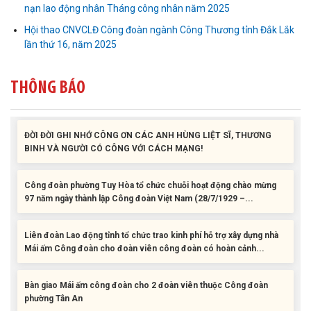
Bàn giao Mái ấm công đoàn cho 2 đoàn viên thuộc Công đoàn
nạn lao động nhân Tháng công nhân năm 2025
phường Tân An
Hội thao CNVCLĐ Công đoàn ngành Công Thương tỉnh Đắk Lắk
lần thứ 16, năm 2025
Liên đoàn Lao động tỉnh trao tặng 100 bộ bút chấm đọc tiếng Anh
cho con đoàn viên, người lao động khó khăn trước khai...
THÔNG BÁO
ĐỜI ĐỜI GHI NHỚ CÔNG ƠN CÁC ANH HÙNG LIỆT SĨ, THƯƠNG
BINH VÀ NGƯỜI CÓ CÔNG VỚI CÁCH MẠNG!
Công đoàn phường Tuy Hòa tổ chức chuỗi hoạt động chào mừng
97 năm ngày thành lập Công đoàn Việt Nam (28/7/1929 –...
Liên đoàn Lao động tỉnh tổ chức trao kinh phí hỗ trợ xây dựng nhà
Mái ấm Công đoàn cho đoàn viên công đoàn có hoàn cảnh...
Bàn giao Mái ấm công đoàn cho 2 đoàn viên thuộc Công đoàn
phường Tân An
Liên đoàn Lao động tỉnh trao tặng 100 bộ bút chấm đọc tiếng Anh