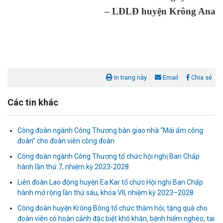
– LĐLĐ huyện Krông Ana
In trang này
Email
Chia sẻ
Các tin khác
Công đoàn ngành Công Thương bàn giao nhà “Mái ấm công
đoàn” cho đoàn viên công đoàn
Công đoàn ngành Công Thương tổ chức hội nghị Ban Chấp
hành lần thứ 7, nhiệm kỳ 2023-2028
Liên đoàn Lao động huyện Ea Kar tổ chức Hội nghị Ban Chấp
Liên đoàn Lao động tỉnh tổ chức trao kinh phí hỗ trợ xây dựng nhà
hành mở rộng lần thứ sáu, khóa VII, nhiệm kỳ 2023–2028
Mái ấm Công đoàn cho đoàn viên công đoàn có hoàn cảnh...
Công đoàn huyện Krông Bông tổ chức thăm hỏi, tặng quà cho
đoàn viên có hoàn cảnh đặc biệt khó khăn, bệnh hiểm nghèo, tai