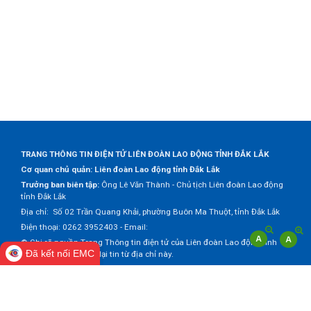
TRANG THÔNG TIN ĐIỆN TỬ LIÊN ĐOÀN LAO ĐỘNG TỈNH ĐẮK LẮK
Cơ quan chủ quản: Liên đoàn Lao động tỉnh Đắk Lắk
Trưởng ban biên tập:
Ông Lê Văn Thành - Chủ tịch Liên đoàn Lao động
tỉnh Đắk Lắk
Địa chỉ: Số 02 Trần Quang Khải, phường Buôn Ma Thuột, tỉnh Đắk Lắk
Điện thoại: 0262 3952403 - Email:
© Ghi rõ nguồn Trang Thông tin điện tử của Liên đoàn Lao động tỉnh
Đã kết nối EMC
Đắk Lắk khi trích dẫn lại tin từ địa chỉ này.
Thực hiện bởi
VNPT Đắk Lắk