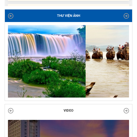
cho con đoàn viên, người lao động khó khăn trước khai...
THƯ VIỆN ẢNH
ĐỜI ĐỜI GHI NHỚ CÔNG ƠN CÁC ANH HÙNG LIỆT SĨ, THƯƠNG
BINH VÀ NGƯỜI CÓ CÔNG VỚI CÁCH MẠNG!
Công đoàn phường Tuy Hòa tổ chức chuỗi hoạt động chào mừng
97 năm ngày thành lập Công đoàn Việt Nam (28/7/1929 –...
VIDEO