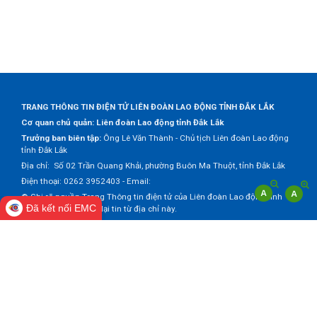
TRANG THÔNG TIN ĐIỆN TỬ LIÊN ĐOÀN LAO ĐỘNG TỈNH ĐẮK LẮK
Cơ quan chủ quản: Liên đoàn Lao động tỉnh Đắk Lắk
Trưởng ban biên tập:
Ông Lê Văn Thành - Chủ tịch Liên đoàn Lao động
tỉnh Đắk Lắk
Địa chỉ: Số 02 Trần Quang Khải, phường Buôn Ma Thuột, tỉnh Đắk Lắk
Điện thoại: 0262 3952403 - Email:
© Ghi rõ nguồn Trang Thông tin điện tử của Liên đoàn Lao động tỉnh
Đã kết nối EMC
Đắk Lắk khi trích dẫn lại tin từ địa chỉ này.
Thực hiện bởi
VNPT Đắk Lắk