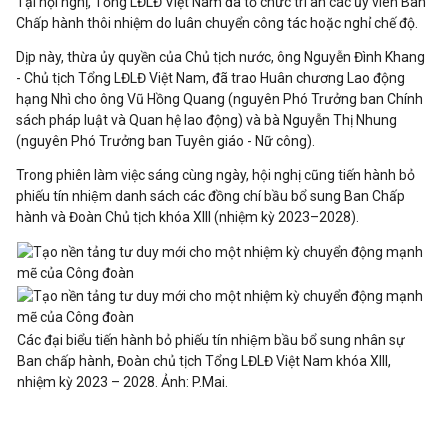
Tại hội nghị, Tổng LĐLĐ Việt Nam đã tổ chức tri ân các ủy viên Ban
Chấp hành thôi nhiệm do luân chuyển công tác hoặc nghỉ chế độ.
Dịp này, thừa ủy quyền của Chủ tịch nước, ông Nguyễn Đình Khang
- Chủ tịch Tổng LĐLĐ Việt Nam, đã trao Huân chương Lao động
hạng Nhì cho ông Vũ Hồng Quang (nguyên Phó Trưởng ban Chính
sách pháp luật và Quan hệ lao động) và bà Nguyễn Thị Nhung
(nguyên Phó Trưởng ban Tuyên giáo - Nữ công).
Trong phiên làm việc sáng cùng ngày, hội nghị cũng tiến hành bỏ
phiếu tín nhiệm danh sách các đồng chí bầu bổ sung Ban Chấp
hành và Đoàn Chủ tịch khóa XIII (nhiệm kỳ 2023–2028).
Các đại biểu tiến hành bỏ phiếu tín nhiệm bầu bổ sung nhân sự
Ban chấp hành, Đoàn chủ tịch Tổng LĐLĐ Việt Nam khóa XIII,
nhiệm kỳ 2023 – 2028. Ảnh: P.Mai.