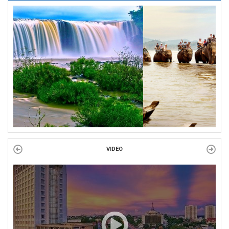
BINH VÀ NGƯỜI CÓ CÔNG VỚI CÁCH MẠNG!
Công đoàn phường Tuy Hòa tổ chức chuỗi hoạt động chào mừng
97 năm ngày thành lập Công đoàn Việt Nam (28/7/1929 –...
VIDEO