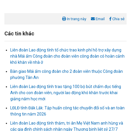
In trang này
Email
Chia sẻ
Các tin khác
Liên đoàn Lao động tỉnh tổ chức trao kinh phí hỗ trợ xây dựng
nhà Mái ấm Công đoàn cho đoàn viên công đoàn có hoàn cảnh
khó khăn về nhà ở
Bàn giao Mái ấm công đoàn cho 2 đoàn viên thuộc Công đoàn
phường Tân An
Liên đoàn Lao động tỉnh trao tặng 100 bộ bút chấm đọc tiếng
Anh cho con đoàn viên, người lao động khó khăn trước khai
Liên đoàn Lao động tỉnh tổ chức trao kinh phí hỗ trợ xây dựng nhà
giảng năm học mới
Mái ấm Công đoàn cho đoàn viên công đoàn có hoàn cảnh...
LĐLĐ tỉnh Đắk Lắk: Tập huấn công tác chuyển đổi số và an toàn
thông tin năm 2026
Bàn giao Mái ấm công đoàn cho 2 đoàn viên thuộc Công đoàn
phường Tân An
Liên đoàn Lao động tỉnh thăm, tri ân Mẹ Việt Nam anh hùng và
các gia đình chính sách nhân ngày Thương binh liệt sỹ 27/7