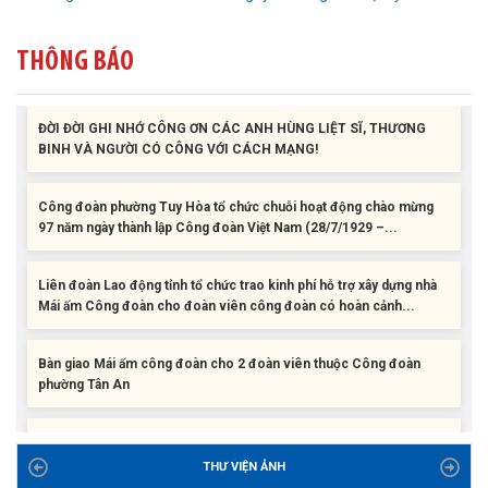
Liên đoàn Lao động tỉnh trao tặng 100 bộ bút chấm đọc tiếng Anh
cho con đoàn viên, người lao động khó khăn trước khai...
THÔNG BÁO
ĐỜI ĐỜI GHI NHỚ CÔNG ƠN CÁC ANH HÙNG LIỆT SĨ, THƯƠNG
BINH VÀ NGƯỜI CÓ CÔNG VỚI CÁCH MẠNG!
Công đoàn phường Tuy Hòa tổ chức chuỗi hoạt động chào mừng
97 năm ngày thành lập Công đoàn Việt Nam (28/7/1929 –...
Liên đoàn Lao động tỉnh tổ chức trao kinh phí hỗ trợ xây dựng nhà
Mái ấm Công đoàn cho đoàn viên công đoàn có hoàn cảnh...
Bàn giao Mái ấm công đoàn cho 2 đoàn viên thuộc Công đoàn
phường Tân An
Liên đoàn Lao động tỉnh trao tặng 100 bộ bút chấm đọc tiếng Anh
cho con đoàn viên, người lao động khó khăn trước khai...
THƯ VIỆN ẢNH
ĐỜI ĐỜI GHI NHỚ CÔNG ƠN CÁC ANH HÙNG LIỆT SĨ, THƯƠNG