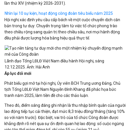
lần thứ XIV (nhiệm kỳ 2026-2031).
Nhìn lại 10 sự kiện, hoạt động công đoàn tiêu biểu năm 2025
Hội nghị xác định yêu cầu cấp bách về một cuộc chuyển dịch căn
bản trong tư duy: Chuyển trọng tâm từ việc tổ chức phong trào
theo chiều rộng sang quản trị theo chiều sâu, nơi mọi hành động
đều phải được lượng hóa bằng hiệu quả thực tế.
Lãnh đạo Tổng LĐLĐ Việt Nam điều hành Hội nghị, sáng
12.12.2025. Ảnh: Hải Anh
Áp lực đổi mới
Phát biểu gợi mở tại hội nghị, Ủy viên BCH Trung ương Đảng, Chủ
tịch Tổng LĐLĐ Việt Nam Nguyễn Đình Khang đã phác họa bức
tranh năm 2025, làm tiền đề cho các thảo luận.
Theo đó, điểm sáng đáng ghi nhận là thu nhập bình quân của người
lao động tiếp tục cải thiện, đạt mức 8,3 triệu đồng/tháng (tăng 10%
so với năm trước). Đặc biệt, vai trò của tổ chức Công đoàn được
khẳng định rõ nét qua sự ổn định quan hệ lao động: số cuộc ngừng
việc tập thể giảm đáng kể, chỉ còn 55 vụ (giảm 21 vụ).