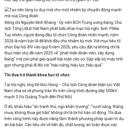
Đồng chí Nguyễn Đình Khang - Ủy viên BCH Trung ương Đảng, Chủ
tịch Tổng LĐLĐ Việt Nam phát biểu khai mạc hội nghị. Ảnh: P.Mai.
Tuy nhiên, người đứng đầu tổ chức Công đoàn nhấn mạnh, năm
2026 là năm bản lề để khởi đầu cho nhiệm kỳ mới. Với mục tiêu tổ
chức Đại hội XIV vào quý II năm 2026, yêu cầu đặt ra không chỉ là
thực hiện chủ đề năm 2025 về "phát triển đoàn viên, xây dựng
Đảng" mà còn phải giải quyết bài toán căn cơ: Sắp xếp bộ máy tinh
gọn nhưng phải đi đôi với "hiệu năng, hiệu lực, hiệu quả".
Thi đua trở thành khoa học tổ chức
Tại hội nghị, ông Đỗ Đức Hùng – Chủ tịch Công đoàn Điện lực Việt
Nam chia sẻ về phong trào thi trên công trình đường dây 500kV
mạch 3 (từ Quảng Trạch đến Phố Nối).
Ở đó, khẩu hiệu “ăn tranh thủ, ngủ khẩn trương”, “vượt nắng, thắng
mưa, không thua gió bão” không chỉ là lời hô hào cổ động. Thi đua
trên công trình này được nâng tầm thành phương pháp quản trị dự
án bài bản. Các tiêu chí về tiến độ, chất lượng, an toàn được xác