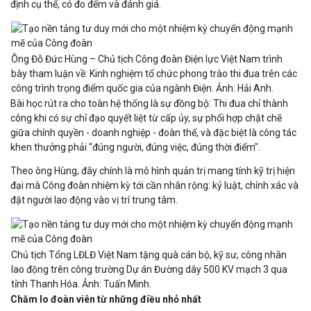
định cụ thể, có đo đếm và đánh giá.
Ông Đỗ Đức Hùng – Chủ tịch Công đoàn Điện lực Việt Nam trình
bày tham luận về: Kinh nghiệm tổ chức phong trào thi đua trên các
công trình trọng điểm quốc gia của ngành Điện. Ảnh: Hải Anh.
Bài học rút ra cho toàn hệ thống là sự đồng bộ: Thi đua chỉ thành
công khi có sự chỉ đạo quyết liệt từ cấp ủy, sự phối hợp chặt chẽ
giữa chính quyền - doanh nghiệp - đoàn thể, và đặc biệt là công tác
khen thưởng phải "đúng người, đúng việc, đúng thời điểm".
Theo ông Hùng, đây chính là mô hình quản trị mang tính kỹ trị hiện
đại mà Công đoàn nhiệm kỳ tới cần nhân rộng: kỷ luật, chính xác và
đặt người lao động vào vị trí trung tâm.
Chủ tịch Tổng LĐLĐ Việt Nam tặng quà cán bộ, kỹ sư, công nhân
lao động trên công trường Dự án Đường dây 500 KV mạch 3 qua
tỉnh Thanh Hóa. Ảnh: Tuấn Minh.
Chăm lo đoàn viên từ những điều nhỏ nhất