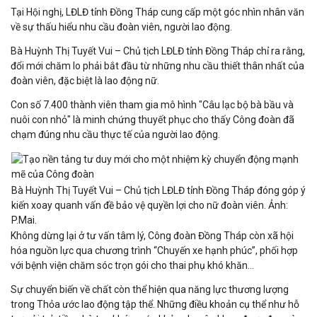
Tại Hội nghị, LĐLĐ tỉnh Đồng Tháp cung cấp một góc nhìn nhân văn
về sự thấu hiểu nhu cầu đoàn viên, người lao động.
Bà Huỳnh Thị Tuyết Vui – Chủ tịch LĐLĐ tỉnh Đồng Tháp chỉ ra rằng,
đổi mới chăm lo phải bắt đầu từ những nhu cầu thiết thân nhất của
đoàn viên, đặc biệt là lao động nữ.
Con số 7.400 thành viên tham gia mô hình "Câu lạc bộ bà bầu và
nuôi con nhỏ" là minh chứng thuyết phục cho thấy Công đoàn đã
chạm đúng nhu cầu thực tế của người lao động.
Bà Huỳnh Thị Tuyết Vui – Chủ tịch LĐLĐ tỉnh Đồng Tháp đóng góp ý
kiến xoay quanh vấn đề bảo vệ quyền lợi cho nữ đoàn viên. Ảnh:
P.Mai.
Không dừng lại ở tư vấn tâm lý, Công đoàn Đồng Tháp còn xã hội
hóa nguồn lực qua chương trình “Chuyến xe hạnh phúc”, phối hợp
với bệnh viện chăm sóc trọn gói cho thai phụ khó khăn...
Sự chuyển biến về chất còn thể hiện qua năng lực thương lượng
trong Thỏa ước lao động tập thể. Những điều khoản cụ thể như hỗ