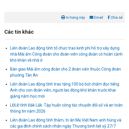
In trang này
Email
Chia sẻ
Các tin khác
Liên đoàn Lao động tỉnh tổ chức trao kinh phí hỗ trợ xây dựng
nhà Mái ấm Công đoàn cho đoàn viên công đoàn có hoàn cảnh
khó khăn về nhà ở
Bàn giao Mái ấm công đoàn cho 2 đoàn viên thuộc Công đoàn
phường Tân An
Liên đoàn Lao động tỉnh trao tặng 100 bộ bút chấm đọc tiếng
Anh cho con đoàn viên, người lao động khó khăn trước khai
Liên đoàn Lao động tỉnh tổ chức trao kinh phí hỗ trợ xây dựng nhà
giảng năm học mới
Mái ấm Công đoàn cho đoàn viên công đoàn có hoàn cảnh...
LĐLĐ tỉnh Đắk Lắk: Tập huấn công tác chuyển đổi số và an toàn
thông tin năm 2026
Bàn giao Mái ấm công đoàn cho 2 đoàn viên thuộc Công đoàn
phường Tân An
Liên đoàn Lao động tỉnh thăm, tri ân Mẹ Việt Nam anh hùng và
các gia đình chính sách nhân ngày Thương binh liệt sỹ 27/7