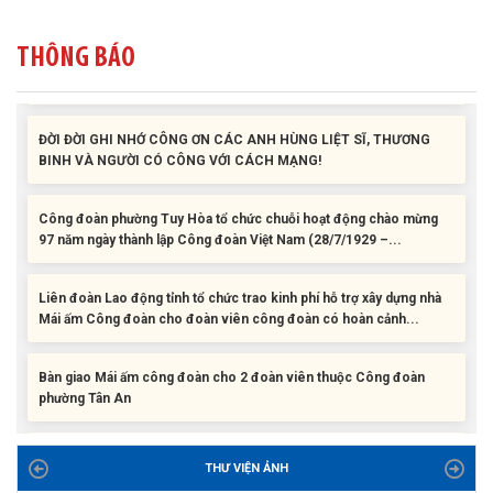
Liên đoàn Lao động tỉnh trao tặng 100 bộ bút chấm đọc tiếng Anh
cho con đoàn viên, người lao động khó khăn trước khai...
THÔNG BÁO
ĐỜI ĐỜI GHI NHỚ CÔNG ƠN CÁC ANH HÙNG LIỆT SĨ, THƯƠNG
BINH VÀ NGƯỜI CÓ CÔNG VỚI CÁCH MẠNG!
Công đoàn phường Tuy Hòa tổ chức chuỗi hoạt động chào mừng
97 năm ngày thành lập Công đoàn Việt Nam (28/7/1929 –...
Liên đoàn Lao động tỉnh tổ chức trao kinh phí hỗ trợ xây dựng nhà
Mái ấm Công đoàn cho đoàn viên công đoàn có hoàn cảnh...
Bàn giao Mái ấm công đoàn cho 2 đoàn viên thuộc Công đoàn
phường Tân An
Liên đoàn Lao động tỉnh trao tặng 100 bộ bút chấm đọc tiếng Anh
cho con đoàn viên, người lao động khó khăn trước khai...
THƯ VIỆN ẢNH