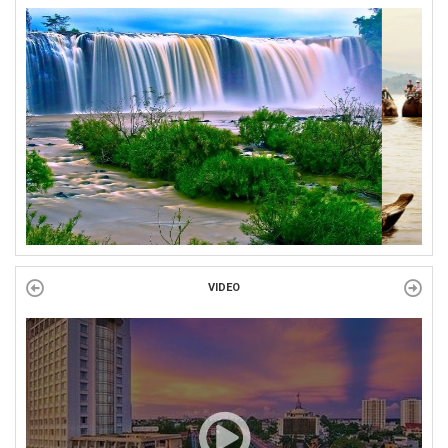
ĐỜI ĐỜI GHI NHỚ CÔNG ƠN CÁC ANH HÙNG LIỆT SĨ, THƯƠNG
BINH VÀ NGƯỜI CÓ CÔNG VỚI CÁCH MẠNG!
Công đoàn phường Tuy Hòa tổ chức chuỗi hoạt động chào mừng
97 năm ngày thành lập Công đoàn Việt Nam (28/7/1929 –...
VIDEO