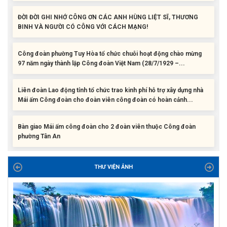
ĐỜI ĐỜI GHI NHỚ CÔNG ƠN CÁC ANH HÙNG LIỆT SĨ, THƯƠNG
BINH VÀ NGƯỜI CÓ CÔNG VỚI CÁCH MẠNG!
Công đoàn phường Tuy Hòa tổ chức chuỗi hoạt động chào mừng
97 năm ngày thành lập Công đoàn Việt Nam (28/7/1929 –...
Liên đoàn Lao động tỉnh tổ chức trao kinh phí hỗ trợ xây dựng nhà
Mái ấm Công đoàn cho đoàn viên công đoàn có hoàn cảnh...
Bàn giao Mái ấm công đoàn cho 2 đoàn viên thuộc Công đoàn
phường Tân An
Liên đoàn Lao động tỉnh trao tặng 100 bộ bút chấm đọc tiếng Anh
cho con đoàn viên, người lao động khó khăn trước khai...
THƯ VIỆN ẢNH
ĐỜI ĐỜI GHI NHỚ CÔNG ƠN CÁC ANH HÙNG LIỆT SĨ, THƯƠNG
BINH VÀ NGƯỜI CÓ CÔNG VỚI CÁCH MẠNG!
Công đoàn phường Tuy Hòa tổ chức chuỗi hoạt động chào mừng