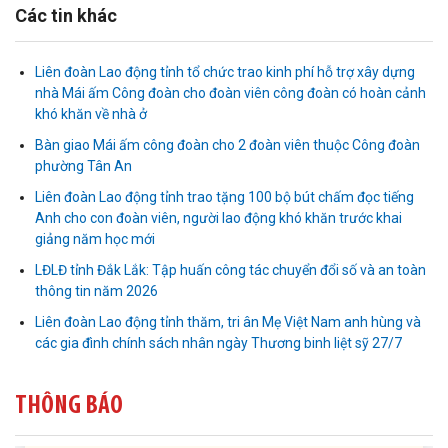
Các tin khác
Liên đoàn Lao động tỉnh tổ chức trao kinh phí hỗ trợ xây dựng
nhà Mái ấm Công đoàn cho đoàn viên công đoàn có hoàn cảnh
khó khăn về nhà ở
Bàn giao Mái ấm công đoàn cho 2 đoàn viên thuộc Công đoàn
phường Tân An
Liên đoàn Lao động tỉnh trao tặng 100 bộ bút chấm đọc tiếng
Anh cho con đoàn viên, người lao động khó khăn trước khai
Liên đoàn Lao động tỉnh tổ chức trao kinh phí hỗ trợ xây dựng nhà
giảng năm học mới
Mái ấm Công đoàn cho đoàn viên công đoàn có hoàn cảnh...
LĐLĐ tỉnh Đắk Lắk: Tập huấn công tác chuyển đổi số và an toàn
thông tin năm 2026
Bàn giao Mái ấm công đoàn cho 2 đoàn viên thuộc Công đoàn
Liên đoàn Lao động tỉnh thăm, tri ân Mẹ Việt Nam anh hùng và
phường Tân An
các gia đình chính sách nhân ngày Thương binh liệt sỹ 27/7
Liên đoàn Lao động tỉnh trao tặng 100 bộ bút chấm đọc tiếng Anh
cho con đoàn viên, người lao động khó khăn trước khai...
THÔNG BÁO