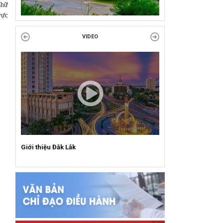
VỚI CÁCH MẠNG!
Chữ
vực
Công đoàn phường Tuy Hòa tổ chức chuỗi
VIDEO
hoạt động chào mừng 97 năm ngày thành lập
Công đoàn Việt Nam (28/7/1929 –...
Giới thiệu Đắk Lắk