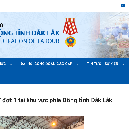
L
CHỨC
ĐẠI HỘI CÔNG ĐOÀN CÁC CẤP
TIN TỨC - SỰ KIỆN
" đợt 1 tại khu vực phía Đông tỉnh Đắk Lắk