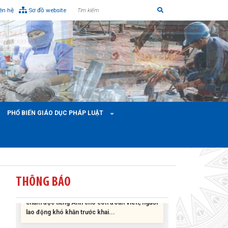
iên hệ
Sơ đồ website
Liên đoàn Lao động tỉnh tổ chức trao kinh phí
hỗ trợ xây dựng nhà Mái ấm Công đoàn cho
đoàn viên công đoàn có hoàn cảnh...
PHỔ BIẾN GIÁO DỤC PHÁP LUẬT
Bàn giao Mái ấm công đoàn cho 2 đoàn viên
thuộc Công đoàn phường Tân An
Liên đoàn Lao động tỉnh trao tặng 100 bộ bút
THÔNG BÁO
chấm đọc tiếng Anh cho con đoàn viên, người
lao động khó khăn trước khai...
ĐỜI ĐỜI GHI NHỚ CÔNG ƠN CÁC ANH HÙNG
LIỆT SĨ, THƯƠNG BINH VÀ NGƯỜI CÓ CÔNG