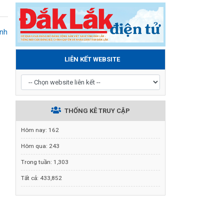
ảnh
LIÊN KẾT WEBSITE
THỐNG KÊ TRUY CẬP
Hôm nay:
162
Hôm qua:
243
Trong tuần:
1,303
Tất cả:
433,852