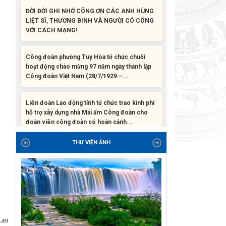
VỚI CÁCH MẠNG!
Công đoàn phường Tuy Hòa tổ chức chuỗi
hoạt động chào mừng 97 năm ngày thành lập
Công đoàn Việt Nam (28/7/1929 –...
Liên đoàn Lao động tỉnh tổ chức trao kinh phí
hỗ trợ xây dựng nhà Mái ấm Công đoàn cho
đoàn viên công đoàn có hoàn cảnh...
Bàn giao Mái ấm công đoàn cho 2 đoàn viên
thuộc Công đoàn phường Tân An
THƯ VIỆN ẢNH
Liên đoàn Lao động tỉnh trao tặng 100 bộ bút
chấm đọc tiếng Anh cho con đoàn viên, người
lao động khó khăn trước khai...
ĐỜI ĐỜI GHI NHỚ CÔNG ƠN CÁC ANH HÙNG
LIỆT SĨ, THƯƠNG BINH VÀ NGƯỜI CÓ CÔNG
Lao