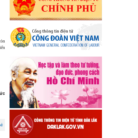
còn
iến
ức
sẻ