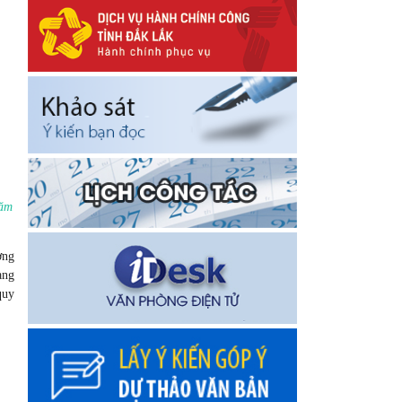
năm
ờng
àng
quy