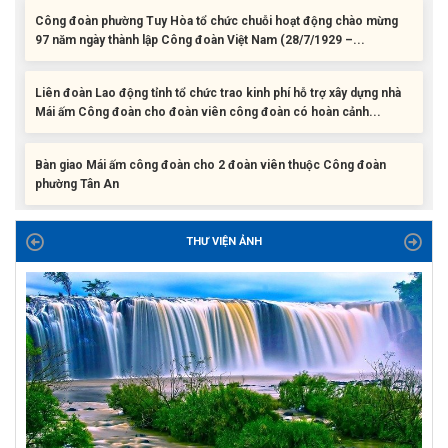
97 năm ngày thành lập Công đoàn Việt Nam (28/7/1929 –...
Liên đoàn Lao động tỉnh tổ chức trao kinh phí hỗ trợ xây dựng nhà
Mái ấm Công đoàn cho đoàn viên công đoàn có hoàn cảnh...
Bàn giao Mái ấm công đoàn cho 2 đoàn viên thuộc Công đoàn
phường Tân An
Liên đoàn Lao động tỉnh trao tặng 100 bộ bút chấm đọc tiếng Anh
cho con đoàn viên, người lao động khó khăn trước khai...
THƯ VIỆN ẢNH
ĐỜI ĐỜI GHI NHỚ CÔNG ƠN CÁC ANH HÙNG LIỆT SĨ, THƯƠNG
BINH VÀ NGƯỜI CÓ CÔNG VỚI CÁCH MẠNG!
Công đoàn phường Tuy Hòa tổ chức chuỗi hoạt động chào mừng
97 năm ngày thành lập Công đoàn Việt Nam (28/7/1929 –...