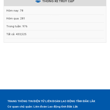
THỐNG KÊ TRUY CẬP
Hôm nay:
78
Hôm qua:
281
Trong tuần:
976
Tất cả:
433,525
TRANG THÔNG TIN ĐIỆN TỬ LIÊN ĐOÀN LAO ĐỘNG TỈNH ĐẮK LẮK
Cơ quan chủ quản: Liên đoàn Lao động tỉnh Đắk Lắk