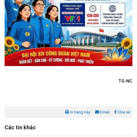
TG-NC
In trang này
Email
Chia sẻ
Các tin khác