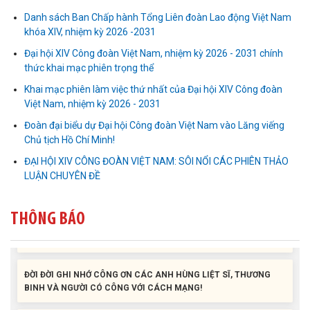
Danh sách Ban Chấp hành Tổng Liên đoàn Lao động Việt Nam
khóa XIV, nhiệm kỳ 2026 -2031
Đại hội XIV Công đoàn Việt Nam, nhiệm kỳ 2026 - 2031 chính
thức khai mạc phiên trọng thể
Khai mạc phiên làm việc thứ nhất của Đại hội XIV Công đoàn
Liên đoàn Lao động tỉnh tổ chức trao kinh phí hỗ trợ xây dựng nhà
Việt Nam, nhiệm kỳ 2026 - 2031
Mái ấm Công đoàn cho đoàn viên công đoàn có hoàn cảnh...
Đoàn đại biểu dự Đại hội Công đoàn Việt Nam vào Lăng viếng
Chủ tịch Hồ Chí Minh!
Bàn giao Mái ấm công đoàn cho 2 đoàn viên thuộc Công đoàn
ĐẠI HỘI XIV CÔNG ĐOÀN VIỆT NAM: SÔI NỔI CÁC PHIÊN THẢO
phường Tân An
LUẬN CHUYÊN ĐỀ
Liên đoàn Lao động tỉnh trao tặng 100 bộ bút chấm đọc tiếng Anh
cho con đoàn viên, người lao động khó khăn trước khai...
THÔNG BÁO
ĐỜI ĐỜI GHI NHỚ CÔNG ƠN CÁC ANH HÙNG LIỆT SĨ, THƯƠNG
BINH VÀ NGƯỜI CÓ CÔNG VỚI CÁCH MẠNG!
Công đoàn phường Tuy Hòa tổ chức chuỗi hoạt động chào mừng