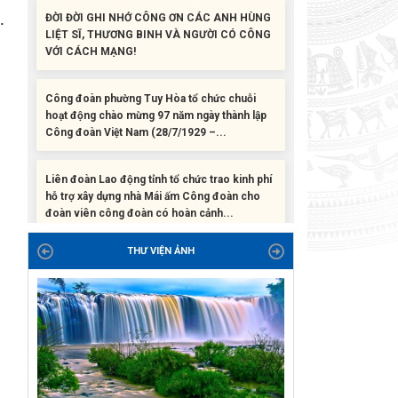
VỚI CÁCH MẠNG!
.
Công đoàn phường Tuy Hòa tổ chức chuỗi
hoạt động chào mừng 97 năm ngày thành lập
Công đoàn Việt Nam (28/7/1929 –...
Liên đoàn Lao động tỉnh tổ chức trao kinh phí
hỗ trợ xây dựng nhà Mái ấm Công đoàn cho
đoàn viên công đoàn có hoàn cảnh...
Bàn giao Mái ấm công đoàn cho 2 đoàn viên
thuộc Công đoàn phường Tân An
THƯ VIỆN ẢNH
Liên đoàn Lao động tỉnh trao tặng 100 bộ bút
chấm đọc tiếng Anh cho con đoàn viên, người
lao động khó khăn trước khai...
ĐỜI ĐỜI GHI NHỚ CÔNG ƠN CÁC ANH HÙNG
LIỆT SĨ, THƯƠNG BINH VÀ NGƯỜI CÓ CÔNG