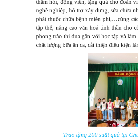
thăm hỏi, động viên, tặng quà cho đoàn vi
nghề nghiệp, hỗ trợ xây dựng, sửa chữa n
phát thuốc chữa bệnh miễn phí,…cùng các 
tập thể, nâng cao văn hoá tinh thần cho 
phong trào thi đua gắn với học tập và là
chất lượng bữa ăn ca, cải thiện điều kiện
Trao tặng 200 suất quà tại C