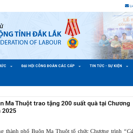
L
CHỨC
ĐẠI HỘI CÔNG ĐOÀN CÁC CẤP
TIN TỨC - SỰ KIỆN
n Ma Thuột trao tặng 200 suất quà tại Chương
m 2025
ng thành phố Buôn Ma Thuột tổ chức Chương trình
“C