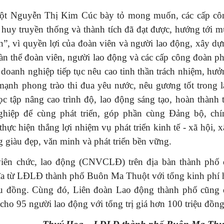
t Nguyễn Thị Kim Cúc bày tỏ mong muốn, các cấp cô
 huy truyền thống và thành tích đã đạt được, hướng tới m
ển”, vì quyền lợi của đoàn viên và người lao động, xây d
n thể đoàn viên, người lao động và các cấp công đoàn ph
 doanh nghiệp tiếp tục nêu cao tinh thần trách nhiệm, hư
 mạnh phong trào thi đua yêu nước, nêu gương tốt trong l
ọc tập nâng cao trình độ, lao động sáng tạo, hoàn thành 
hiệp để cùng phát triển, góp phần cùng Đảng bộ, chí
ực hiện thắng lợi nhiệm vụ phát triển kinh tế - xã hội, 
giàu đẹp, văn minh và phát triển bền vững.
viên chức, lao động (CNVCLĐ) trên địa bàn thành phố 
ĩa từ LĐLĐ thành phố Buôn Ma Thuột với tổng kinh phí 
riệu đồng. Cùng đó, Liên đoàn Lao động thành phố cũng 
o 95 người lao động với tổng trị giá hơn 100 triệu đồng.