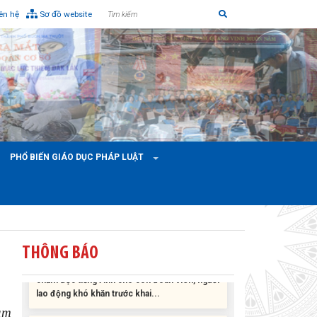
iên hệ
Sơ đồ website
Liên đoàn Lao động tỉnh tổ chức trao kinh phí
hỗ trợ xây dựng nhà Mái ấm Công đoàn cho
đoàn viên công đoàn có hoàn cảnh...
PHỔ BIẾN GIÁO DỤC PHÁP LUẬT
Bàn giao Mái ấm công đoàn cho 2 đoàn viên
thuộc Công đoàn phường Tân An
Liên đoàn Lao động tỉnh trao tặng 100 bộ bút
THÔNG BÁO
chấm đọc tiếng Anh cho con đoàn viên, người
lao động khó khăn trước khai...
ĐỜI ĐỜI GHI NHỚ CÔNG ƠN CÁC ANH HÙNG
ảm
LIỆT SĨ, THƯƠNG BINH VÀ NGƯỜI CÓ CÔNG