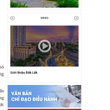
VỚI CÁCH MẠNG!
Công đoàn phường Tuy Hòa tổ chức chuỗi
VIDEO
hoạt động chào mừng 97 năm ngày thành lập
Công đoàn Việt Nam (28/7/1929 –...
hó
Giới thiệu Đắk Lắk
ng
ấn
ng
ức