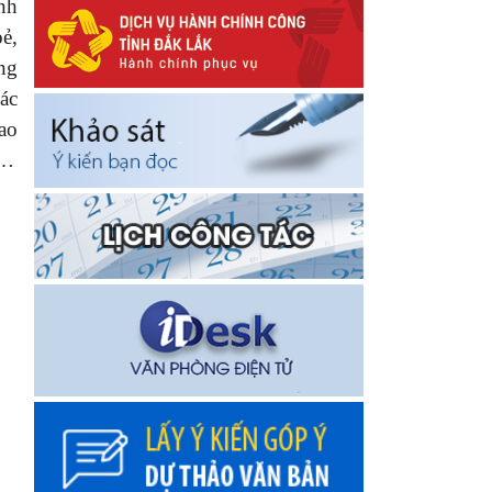
nh
ẻ,
ng
ác
ao
,…