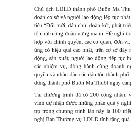
Chủ tịch LĐLĐ thành phố Buôn Ma Thuộ
đoàn cơ sở và người lao động iếp tục phát
tiêu “Đổi mới, dân chủ, đoàn kết, phát tri
tổ chức công đoàn vững mạnh. Đề nghị toà
hợp với chính quyền, các cơ quan, đơn vị,
ứng có hiệu quả cao nhất, trên cơ sở đẩy
động, sản xuất; người lao động tiếp tục h
các nhiệm vụ, đồng hành cùng doanh ng
quyền và nhân dân các dân tộc thành phố th
dựng thành phố Buôn Ma Thuột ngày càng 
Tại chương trình đã có 200 công nhân, 
vinh dự nhận được những phần quà ý ngh
trợ trong chương trình lần này là 100 t
nghị Ban Thường vụ LĐLĐ tỉnh tặng quà ch