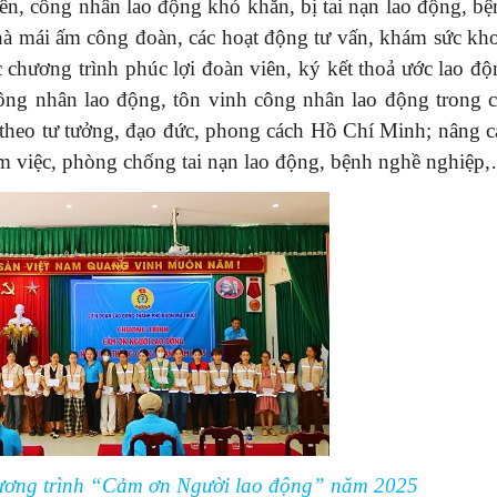
ên, công nhân lao động khó khăn, bị tai nạn lao động, bệ
hà mái ấm công đoàn, các hoạt động tư vấn, khám sức kho
chương trình phúc lợi đoàn viên, ký kết thoả ước lao độ
công nhân lao động, tôn vinh công nhân lao động trong c
m theo tư tưởng, đạo đức, phong cách Hồ Chí Minh; nâng c
 làm việc, phòng chống tai nạn lao động, bệnh nghề nghiệp
hương trình “Cảm ơn Người lao động” năm 2025