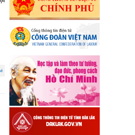
ột
sẻ