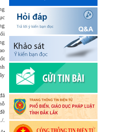
ng
ục
ựng
ối
ởng
ao
tốt
nh
xây
đã
hỗ
đề
/.