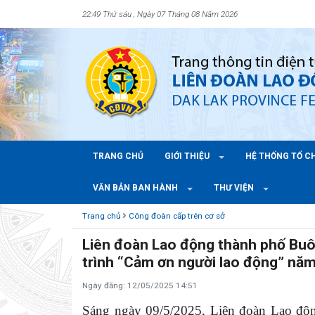
22:49 Thứ sáu , Ngày 07 Tháng 08 Năm 2026
TRANG CHỦ
GIỚI THIỆU
HỆ THỐNG TỔ 
VĂN BẢN BAN HÀNH
THƯ VIỆN
Trang chủ
Công đoàn cấp trên cơ sở
Liên đoàn Lao động thành phố Buô
trình “Cảm ơn người lao động” nă
Ngày đăng: 12/05/2025 14:51
Sáng ngày 09/5/2025, Liên đoàn Lao độ