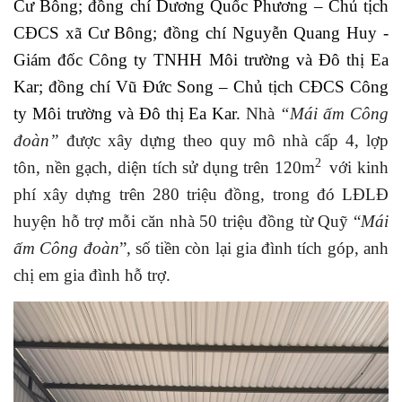
Cư Bông; đồng chí Dương Quốc Phương – Chủ tịch
CĐCS xã Cư Bông; đồng chí Nguyễn Quang Huy -
Giám đốc Công ty TNHH Môi trường và Đô thị Ea
Kar; đồng chí Vũ Đức Song – Chủ tịch CĐCS Công
ty Môi trường và Đô thị Ea Kar.
Nhà
“Mái ấm Công
đoàn”
được xây dựng theo quy mô nhà cấp 4, lợp
2
tôn, nền gạch, diện tích sử dụng trên 120m
với kinh
phí xây dựng trên 280 triệu đồng, trong đó LĐLĐ
huyện hỗ trợ mỗi căn nhà 50 triệu đồng từ Quỹ “
Mái
ấm Công đoàn
”, số tiền còn lại gia đình tích góp, anh
chị em gia đình hỗ trợ.