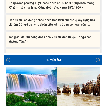
Liên đoàn Lao động tỉnh tổ chức trao kinh phí hỗ trợ xây dựng nhà
Mái ấm Công đoàn cho đoàn viên công đoàn có hoàn cảnh...
Bàn giao Mái ấm công đoàn cho 2 đoàn viên thuộc Công đoàn
phường Tân An
Liên đoàn Lao động tỉnh trao tặng 100 bộ bút chấm đọc tiếng Anh
cho con đoàn viên, người lao động khó khăn trước khai...
THƯ VIỆN ẢNH
ĐỜI ĐỜI GHI NHỚ CÔNG ƠN CÁC ANH HÙNG LIỆT SĨ, THƯƠNG
BINH VÀ NGƯỜI CÓ CÔNG VỚI CÁCH MẠNG!
Công đoàn phường Tuy Hòa tổ chức chuỗi hoạt động chào mừng
97 năm ngày thành lập Công đoàn Việt Nam (28/7/1929 –...