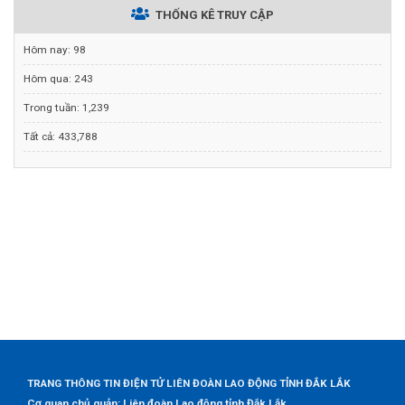
THỐNG KÊ TRUY CẬP
Hôm nay:
98
Hôm qua:
243
Trong tuần:
1,239
Tất cả:
433,788
TRANG THÔNG TIN ĐIỆN TỬ LIÊN ĐOÀN LAO ĐỘNG TỈNH ĐẮK LẮK
Cơ quan chủ quản: Liên đoàn Lao động tỉnh Đắk Lắk