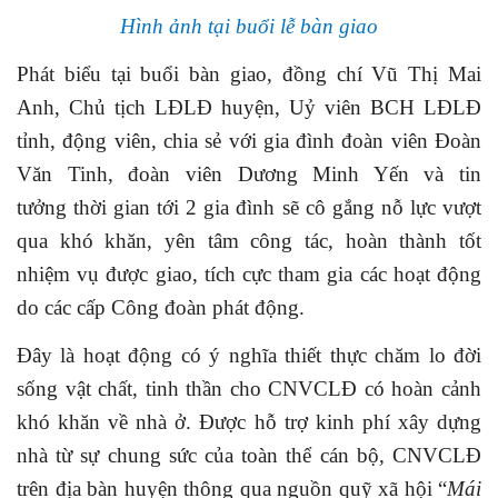
Hình ảnh tại buổi lễ bàn giao
Phát biểu tại buổi bàn giao, đồng chí Vũ Thị Mai
Anh, Chủ tịch LĐLĐ huyện, Uỷ viên BCH LĐLĐ
tỉnh, động viên, chia sẻ với gia đình đoàn viên
Đoàn
Văn Tinh, đoàn viên Dương Minh Yến
và tin
tưởng thời gian tới 2 gia đình sẽ cô gắng nỗ lực vượt
qua khó khăn, yên tâm công tác, hoàn thành tốt
nhiệm vụ được giao, tích cực tham gia các hoạt động
do các cấp Công đoàn phát động.
Đây là hoạt động có ý nghĩa thiết thực chăm lo đời
sống vật chất, tinh thần cho CNVCLĐ có hoàn cảnh
khó khăn về nhà ở. Được hỗ trợ kinh phí xây dựng
nhà từ sự chung sức của toàn thể cán bộ, CNVCLĐ
trên địa bàn huyện thông qua nguồn quỹ xã hội “
Mái