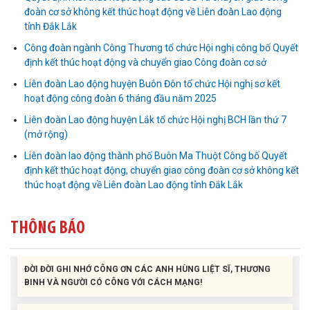
đoàn cơ sở không kết thúc hoạt động về Liên đoàn Lao động
tỉnh Đắk Lắk
Công đoàn ngành Công Thương tổ chức Hội nghị công bố Quyết
định kết thúc hoạt động và chuyển giao Công đoàn cơ sở
Liên đoàn Lao động huyện Buôn Đôn tổ chức Hội nghị sơ kết
Liên đoàn Lao động tỉnh tổ chức trao kinh phí hỗ trợ xây dựng nhà
hoạt động công đoàn 6 tháng đầu năm 2025
Mái ấm Công đoàn cho đoàn viên công đoàn có hoàn cảnh...
Liên đoàn Lao động huyện Lắk tổ chức Hội nghị BCH lần thứ 7
(mở rộng)
Bàn giao Mái ấm công đoàn cho 2 đoàn viên thuộc Công đoàn
Liên đoàn lao động thành phố Buôn Ma Thuột Công bố Quyết
phường Tân An
định kết thúc hoạt động, chuyển giao công đoàn cơ sở không kết
thúc hoạt động về Liên đoàn Lao động tỉnh Đắk Lắk
Liên đoàn Lao động tỉnh trao tặng 100 bộ bút chấm đọc tiếng Anh
cho con đoàn viên, người lao động khó khăn trước khai...
THÔNG BÁO
ĐỜI ĐỜI GHI NHỚ CÔNG ƠN CÁC ANH HÙNG LIỆT SĨ, THƯƠNG
BINH VÀ NGƯỜI CÓ CÔNG VỚI CÁCH MẠNG!
Công đoàn phường Tuy Hòa tổ chức chuỗi hoạt động chào mừng
97 năm ngày thành lập Công đoàn Việt Nam (28/7/1929 –...