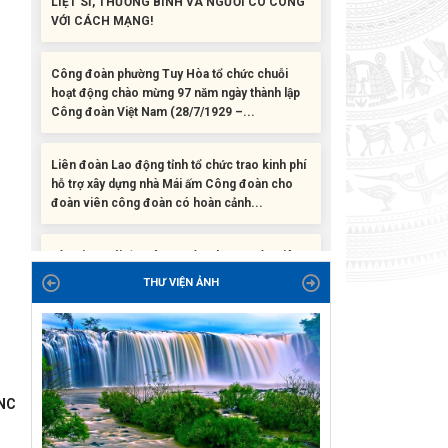
Công đoàn phường Tuy Hòa tổ chức chuỗi
hoạt động chào mừng 97 năm ngày thành lập
Công đoàn Việt Nam (28/7/1929 –...
Liên đoàn Lao động tỉnh tổ chức trao kinh phí
hỗ trợ xây dựng nhà Mái ấm Công đoàn cho
đoàn viên công đoàn có hoàn cảnh...
Bàn giao Mái ấm công đoàn cho 2 đoàn viên
thuộc Công đoàn phường Tân An
THƯ VIỆN ẢNH
Liên đoàn Lao động tỉnh trao tặng 100 bộ bút
chấm đọc tiếng Anh cho con đoàn viên, người
lao động khó khăn trước khai...
ĐỜI ĐỜI GHI NHỚ CÔNG ƠN CÁC ANH HÙNG
NC
LIỆT SĨ, THƯƠNG BINH VÀ NGƯỜI CÓ CÔNG
VỚI CÁCH MẠNG!