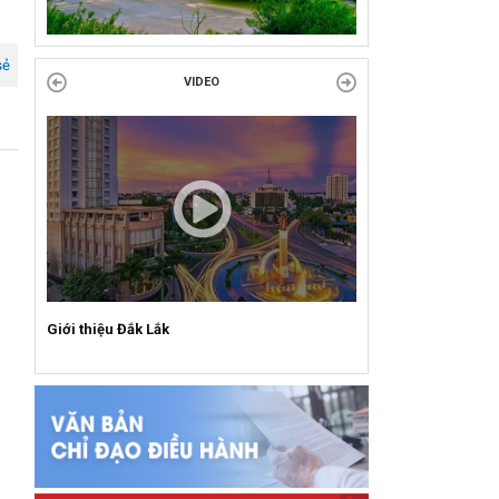
Công đoàn phường Tuy Hòa tổ chức chuỗi
hoạt động chào mừng 97 năm ngày thành lập
sẻ
Công đoàn Việt Nam (28/7/1929 –...
VIDEO
Giới thiệu Đắk Lắk