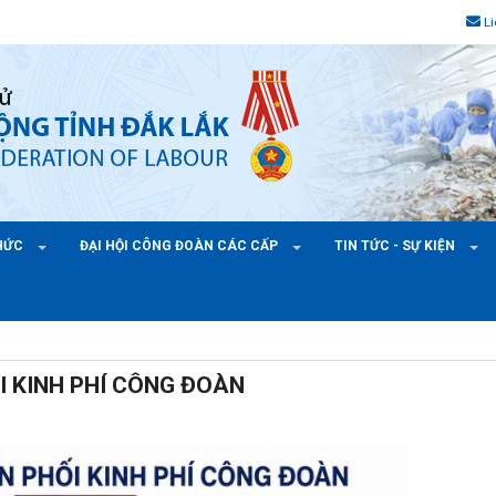
L
CHỨC
ĐẠI HỘI CÔNG ĐOÀN CÁC CẤP
TIN TỨC - SỰ KIỆN
 KINH PHÍ CÔNG ĐOÀN