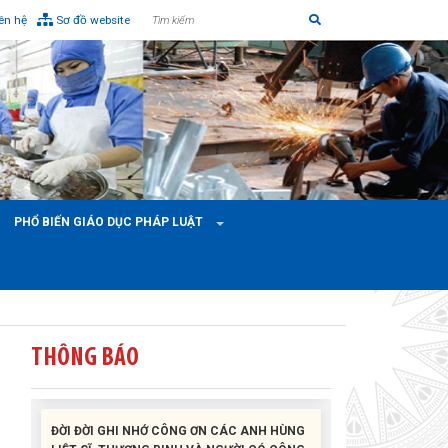
iên hệ
Sơ đồ website
Liên đoàn Lao động tỉnh tổ chức trao kinh phí
hỗ trợ xây dựng nhà Mái ấm Công đoàn cho
đoàn viên công đoàn có hoàn cảnh...
PHỔ BIẾN GIÁO DỤC PHÁP LUẬT
Bàn giao Mái ấm công đoàn cho 2 đoàn viên
thuộc Công đoàn phường Tân An
Liên đoàn Lao động tỉnh trao tặng 100 bộ bút
chấm đọc tiếng Anh cho con đoàn viên, người
lao động khó khăn trước khai...
THÔNG BÁO
ĐỜI ĐỜI GHI NHỚ CÔNG ƠN CÁC ANH HÙNG
LIỆT SĨ, THƯƠNG BINH VÀ NGƯỜI CÓ CÔNG
VỚI CÁCH MẠNG!