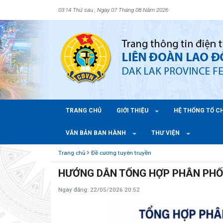
03:14 Thứ sáu , Ngày 07 Tháng 08 Năm 2026
TRANG CHỦ
GIỚI THIỆU
HỆ THỐNG TỔ 
VĂN BẢN BAN HÀNH
THƯ VIỆN
Trang chủ
Đề cương tuyên truyền
HƯỚNG DẪN TỔNG HỢP PHÂN PHỐI
Ngày đăng: 22/05/2026 20:52