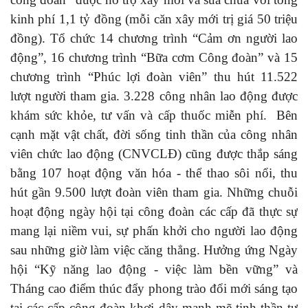
kinh phí 1,1 tỷ đồng (mỗi căn xây mới trị giá 50 triệu
đồng). Tổ chức 14 chương trình “Cảm ơn người lao
động”, 16 chương trình “Bữa cơm Công đoàn” và 15
chương trình “Phúc lợi đoàn viên” thu hút 11.522
lượt người tham gia. 3.228 công nhân lao động được
khám sức khỏe, tư vấn và cấp thuốc miễn phí. Bên
cạnh mặt vật chất, đời sống tinh thần của công nhân
viên chức lao động (CNVCLĐ) cũng được thắp sáng
bằng 107 hoạt động văn hóa - thể thao sôi nổi, thu
hút gần 9.500 lượt đoàn viên tham gia. Những chuỗi
hoạt động ngày hội tại công đoàn các cấp đã thực sự
mang lại niềm vui, sự phấn khởi cho người lao động
sau những giờ làm việc căng thẳng. Hưởng ứng Ngày
hội “Kỹ năng lao động - việc làm bền vững” và
Tháng cao điểm thúc đẩy phong trào đổi mới sáng tạo
tại các cấp công đoàn khơi dậy mạnh mẽ tinh thần tự