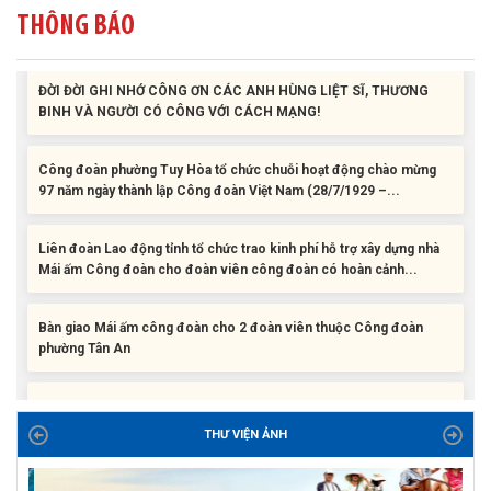
THÔNG BÁO
ĐỜI ĐỜI GHI NHỚ CÔNG ƠN CÁC ANH HÙNG LIỆT SĨ, THƯƠNG
BINH VÀ NGƯỜI CÓ CÔNG VỚI CÁCH MẠNG!
Công đoàn phường Tuy Hòa tổ chức chuỗi hoạt động chào mừng
97 năm ngày thành lập Công đoàn Việt Nam (28/7/1929 –...
Liên đoàn Lao động tỉnh tổ chức trao kinh phí hỗ trợ xây dựng nhà
Mái ấm Công đoàn cho đoàn viên công đoàn có hoàn cảnh...
Bàn giao Mái ấm công đoàn cho 2 đoàn viên thuộc Công đoàn
phường Tân An
Liên đoàn Lao động tỉnh trao tặng 100 bộ bút chấm đọc tiếng Anh
cho con đoàn viên, người lao động khó khăn trước khai...
ĐỜI ĐỜI GHI NHỚ CÔNG ƠN CÁC ANH HÙNG LIỆT SĨ, THƯƠNG
THƯ VIỆN ẢNH
BINH VÀ NGƯỜI CÓ CÔNG VỚI CÁCH MẠNG!