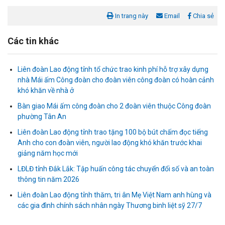
In trang này
Email
Chia sẻ
Các tin khác
Liên đoàn Lao động tỉnh tổ chức trao kinh phí hỗ trợ xây dựng
nhà Mái ấm Công đoàn cho đoàn viên công đoàn có hoàn cảnh
khó khăn về nhà ở
Bàn giao Mái ấm công đoàn cho 2 đoàn viên thuộc Công đoàn
phường Tân An
Liên đoàn Lao động tỉnh trao tặng 100 bộ bút chấm đọc tiếng
Liên đoàn Lao động tỉnh tổ chức trao kinh phí hỗ trợ xây dựng nhà
Mái ấm Công đoàn cho đoàn viên công đoàn có hoàn cảnh...
Anh cho con đoàn viên, người lao động khó khăn trước khai
giảng năm học mới
LĐLĐ tỉnh Đắk Lắk: Tập huấn công tác chuyển đổi số và an toàn
Bàn giao Mái ấm công đoàn cho 2 đoàn viên thuộc Công đoàn
phường Tân An
thông tin năm 2026
Liên đoàn Lao động tỉnh thăm, tri ân Mẹ Việt Nam anh hùng và
Liên đoàn Lao động tỉnh trao tặng 100 bộ bút chấm đọc tiếng Anh
các gia đình chính sách nhân ngày Thương binh liệt sỹ 27/7
cho con đoàn viên, người lao động khó khăn trước khai...