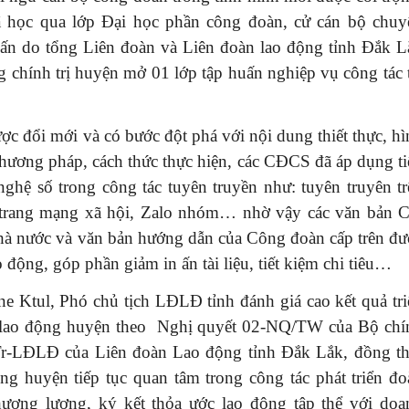
ã học qua lớp Đại học phần công đoàn, cử cán bộ chuy
huấn do tổng Liên đoàn và Liên đoàn lao động tỉnh Đắk L
g chính trị huyện mở 01 lớp tập huấn nghiệp vụ công tác 
ược đổi mới và có bước đột phá với nội dung thiết thực, h
phương pháp, cách thức thực hiện, các CĐCS đã áp dụng ti
hệ số trong công tác tuyên truyền như: tuyên truyên tr
c trang mạng xã hội, Zalo nhóm… nhờ vậy các văn bản C
Nhà nước và văn bản hướng dẫn của Công đoàn cấp trên đư
o động, góp phần giảm in ấn tài liệu, tiết kiệm chi tiêu…
one Ktul, Phó chủ tịch LĐLĐ tỉnh đánh giá cao kết quả tr
n lao động huyện theo Nghị quyết 02-NQ/TW của Bộ chí
CTr-LĐLĐ của
Liên đoàn Lao động tỉnh Đắk Lắk, đồng th
g huyện tiếp tục quan tâm trong công tác phát triển đo
hương lượng, ký kết thỏa ước lao động tập thể với doa