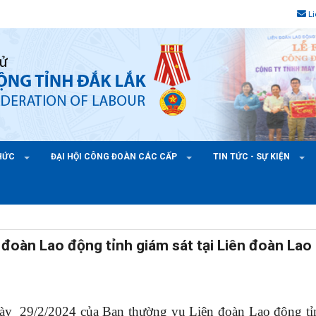
L
CHỨC
ĐẠI HỘI CÔNG ĐOÀN CÁC CẤP
TIN TỨC - SỰ KIỆN
đoàn Lao động tỉnh giám sát tại Liên đoàn Lao
ày 29/2/2024 của Ban thường vụ Liên đoàn Lao động tỉ