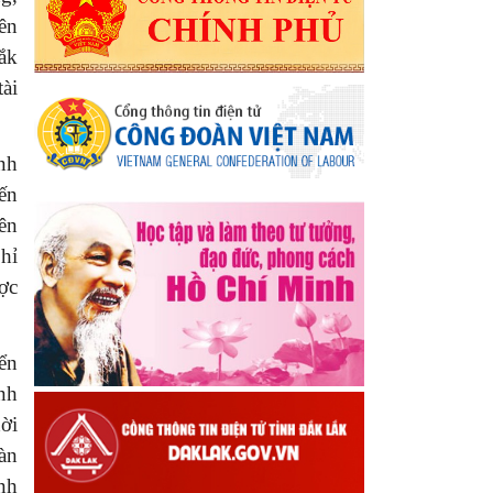
ên
ắk
tài
ình
ến
ên
hỉ
ợc
iển
nh
ời
àn
nh