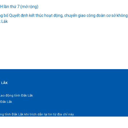
H lần thứ 7 (mở rộng)
 bố Quyết định kết thúc hoạt động, chuyển giao công đoàn cơ sở không
k Lắk
K LẮK
Lao động tỉnh Đắk Lắk
 Đắk Lắk
tỉnh Đắk Lắk khi trích dẫn lại tin từ địa chỉ này.