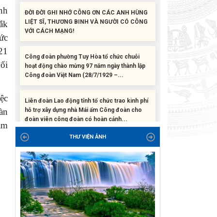
LIỆT SĨ, THƯƠNG BINH VÀ NGƯỜI CÓ CÔNG
nh
VỚI CÁCH MẠNG!
ắk
ức
Công đoàn phường Tuy Hòa tổ chức chuỗi
hoạt động chào mừng 97 năm ngày thành lập
21
Công đoàn Việt Nam (28/7/1929 –...
ối
Liên đoàn Lao động tỉnh tổ chức trao kinh phí
hỗ trợ xây dựng nhà Mái ấm Công đoàn cho
ệc
đoàn viên công đoàn có hoàn cảnh...
àn
ám
Bàn giao Mái ấm công đoàn cho 2 đoàn viên
thuộc Công đoàn phường Tân An
THƯ VIỆN ẢNH
Liên đoàn Lao động tỉnh trao tặng 100 bộ bút
chấm đọc tiếng Anh cho con đoàn viên, người
lao động khó khăn trước khai...
ĐỜI ĐỜI GHI NHỚ CÔNG ƠN CÁC ANH HÙNG
LIỆT SĨ, THƯƠNG BINH VÀ NGƯỜI CÓ CÔNG