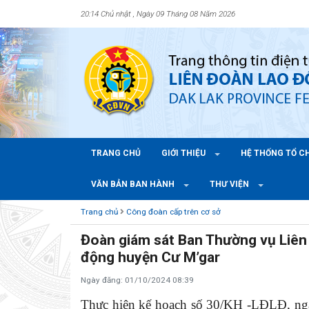
20:14 Chủ nhật , Ngày 09 Tháng 08 Năm 2026
TRANG CHỦ
GIỚI THIỆU
HỆ THỐNG TỔ 
VĂN BẢN BAN HÀNH
THƯ VIỆN
Trang chủ
Công đoàn cấp trên cơ sở
Đoàn giám sát Ban Thường vụ Liên 
động huyện Cư M’gar
Ngày đăng: 01/10/2024 08:39
Thực hiện kế hoạch số 30/KH -LĐLĐ, ng