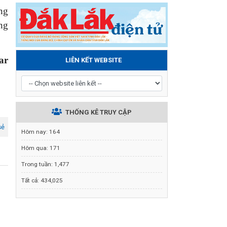
ng
ng
ar
LIÊN KẾT WEBSITE
THỐNG KÊ TRUY CẬP
sẻ
Hôm nay:
164
Hôm qua:
171
Trong tuần:
1,477
Tất cả:
434,025