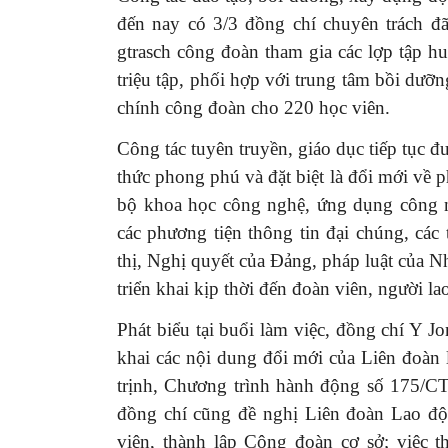
đến nay có 3/3 đồng chí chuyên trách đ
gtrasch công đoàn tham gia các lợp tập 
triệu tập, phối hợp với trung tâm bồi dưỡn
chính công đoàn cho 220 học viên.
Công tác tuyên truyền, giáo dục tiếp tục đ
thức phong phú và đặt biệt là đổi mới về 
bộ khoa học công nghệ, ứng dụng công ng
các phương tiện thông tin đại chúng, cá
thị, Nghị quyết của Đảng, pháp luật của 
triển khai kịp thời đến đoàn viên, người la
Phát biểu tại buổi làm việc, đồng chí Y J
khai các nội dung đổi mới của Liên đoà
trịnh,
Chương trình hành động số 175/
đồng chí cũng đề nghị Liên đoàn Lao độn
viên, thành lập Công đoàn cơ sở; việc t