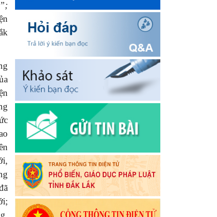
”;
ện
ắk
ng
ủa
ện
ng
ức
lao
ên
i,
ng
đã
i;
g,