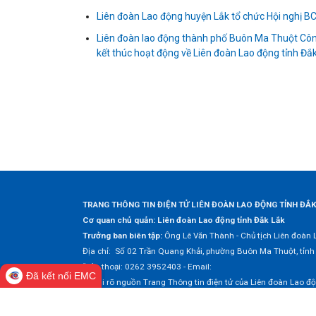
Liên đoàn Lao động huyện Lắk tổ chức Hội nghị BC
Liên đoàn lao động thành phố Buôn Ma Thuột Công
kết thúc hoạt động về Liên đoàn Lao động tỉnh Đắ
TRANG THÔNG TIN ĐIỆN TỬ LIÊN ĐOÀN LAO ĐỘNG TỈNH ĐẮ
Cơ quan chủ quản: Liên đoàn Lao động tỉnh Đắk Lắk
Trưởng ban biên tập:
Ông Lê Văn Thành - Chủ tịch Liên đoàn 
Địa chỉ: Số 02 Trần Quang Khải, phường Buôn Ma Thuột, tỉnh
Điện thoại: 0262 3952403 - Email:
Đã kết nối EMC
© Ghi rõ nguồn Trang Thông tin điện tử của Liên đoàn Lao động 