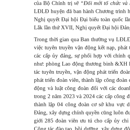
của Bộ Chính trị
về “Đổi mới tổ chức và
LĐLĐ huyện đã
ban hành
Chương trình 
Nghị quyết Đại hội Đại biểu toàn quốc l
Lắk lần thứ XVII, Nghị quyết Đại hội Đản
Trong thời gian qua Ban thường vụ LĐLĐ
việc tuyên truyền vận động kết nạp, phát 
các cấp ủy đảng, sự phối hợp với chính
như: phòng Lao động thương binh &XH hộ
tác tuyên truyền, vận động phát triển đ
phát triển đoàn viên, thành lập công đoàn 
động và luật công đoàn đối với các doanh
trong 2 năm 2023 và 2024 các cấp công đ
thành lập 04 công đoàn cơ sở khu vực d
Đảng, xây dựng chính quyền cũng luôn đư
giới
285 đoàn viên ưu tú cho cấp ủy chi
Công tác đào tạo, bồi dưỡng, xây dựng độ