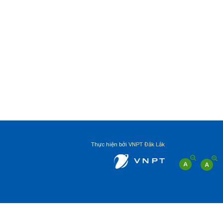
Thực hiện bởi
VNPT Đắk Lắk