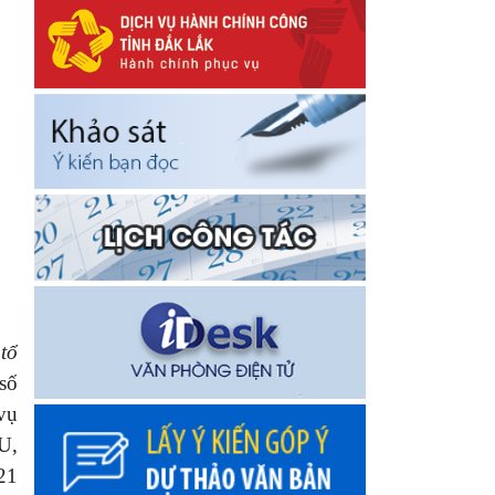
tổ
số
vụ
U,
21