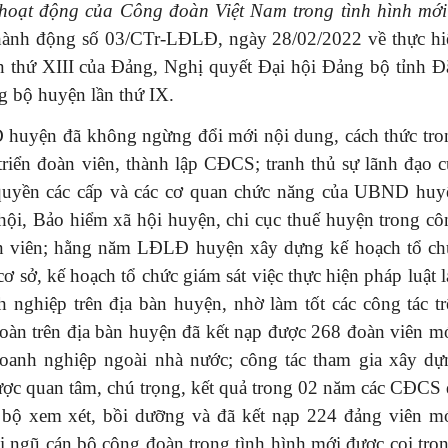
 hoạt động của Công đoàn Việt Nam trong tình hình mới
hành động số 03/CTr-LĐLĐ, ngày 28/02/2022 về thực hi
ần thứ XIII của Đảng, Nghị quyết Đại hội Đảng bộ tỉnh Đ
g bộ huyện lần thứ IX.
 huyện đã không ngừng đổi mới nội dung, cách thức tro
triển đoàn viên, thành lập CĐCS; tranh thủ sự lãnh đạo c
 quyền các cấp và các cơ quan chức năng của UBND huy
i, Bảo hiểm xã hội huyện, chi cục thuế huyện trong cô
oàn viên; hằng năm LĐLĐ huyện xây dựng kế hoạch tổ ch
cơ sở, kế hoạch tổ chức giám sát việc thực hiện pháp luật 
 nghiệp trên địa bàn huyện, nhờ làm tốt các công tác tr
oàn trên địa bàn huyện đã kết nạp được 268 đoàn viên mớ
oanh nghiệp ngoài nhà nước; công tác tham gia xây dự
ợc quan tâm, chú trọng, kết quả trong 02 năm các CĐCS 
 bộ xem xét, bồi dưỡng và đã kết nạp 224 đảng viên mớ
i ngũ cán bộ công đoàn trong tình hình mới được coi trọn