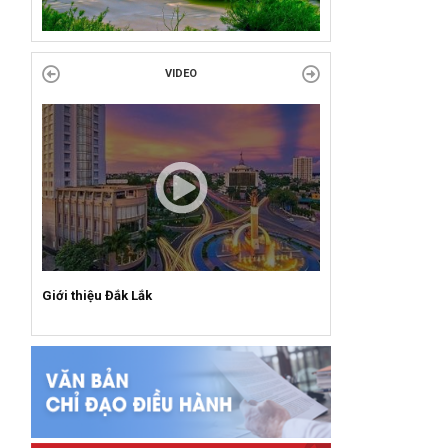
VỚI CÁCH MẠNG!
Công đoàn phường Tuy Hòa tổ chức chuỗi
VIDEO
hoạt động chào mừng 97 năm ngày thành lập
Công đoàn Việt Nam (28/7/1929 –...
Giới thiệu Đắk Lắk