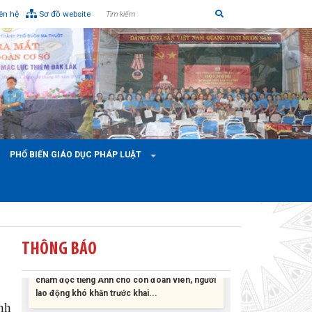
iên hệ
Sơ đồ website
Liên đoàn Lao động tỉnh tổ chức trao kinh phí
hỗ trợ xây dựng nhà Mái ấm Công đoàn cho
đoàn viên công đoàn có hoàn cảnh...
PHỔ BIẾN GIÁO DỤC PHÁP LUẬT
Bàn giao Mái ấm công đoàn cho 2 đoàn viên
thuộc Công đoàn phường Tân An
Liên đoàn Lao động tỉnh trao tặng 100 bộ bút
THÔNG BÁO
chấm đọc tiếng Anh cho con đoàn viên, người
lao động khó khăn trước khai...
ĐỜI ĐỜI GHI NHỚ CÔNG ƠN CÁC ANH HÙNG
nh