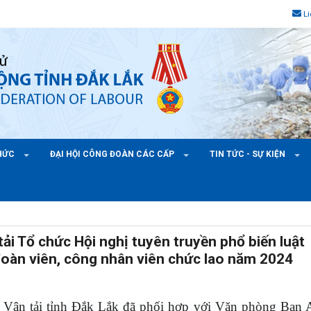
L
CHỨC
ĐẠI HỘI CÔNG ĐOÀN CÁC CẤP
TIN TỨC - SỰ KIỆN
i Tổ chức Hội nghị tuyên truyền phổ biến luật
 đoàn viên, công nhân viên chức lao năm 2024
 Vận tải tỉnh Đắk Lắk đã phối hợp với Văn phòng Ban 