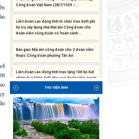
ên
Liên đoàn Lao động tỉnh tổ chức trao kinh phí
àn
hỗ trợ xây dựng nhà Mái ấm Công đoàn cho
đoàn viên công đoàn có hoàn cảnh...
Bàn giao Mái ấm công đoàn cho 2 đoàn viên
thuộc Công đoàn phường Tân An
Liên đoàn Lao động tỉnh trao tặng 100 bộ bút
về
chấm đọc tiếng Anh cho con đoàn viên, người
lao động khó khăn trước khai...
ời
ao
THƯ VIỆN ẢNH
ĐỜI ĐỜI GHI NHỚ CÔNG ƠN CÁC ANH HÙNG
lụy
LIỆT SĨ, THƯƠNG BINH VÀ NGƯỜI CÓ CÔNG
VỚI CÁCH MẠNG!
ân
Công đoàn phường Tuy Hòa tổ chức chuỗi
hoạt động chào mừng 97 năm ngày thành lập
Công đoàn Việt Nam (28/7/1929 –...