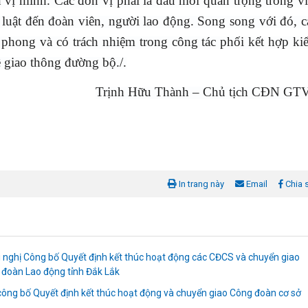
n vị mình. Các đơn vị phải là đầu mối quan trọng trong v
 luật đến đoàn viên, người lao động. Song song với đó, c
hong và có trách nhiệm trong công tác phối kết hợp ki
ề giao thông đường bộ./.
Trịnh Hữu Thành – Chủ tịch CĐN GT
In trang này
Email
Chia 
 nghị Công bố Quyết định kết thúc hoạt động các CĐCS và chuyển giao
 đoàn Lao động tỉnh Đắk Lắk
ông bố Quyết định kết thúc hoạt động và chuyển giao Công đoàn cơ sở