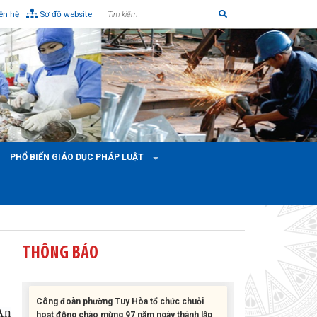
iên hệ
Sơ đồ website
Liên đoàn Lao động tỉnh tổ chức trao kinh phí
hỗ trợ xây dựng nhà Mái ấm Công đoàn cho
đoàn viên công đoàn có hoàn cảnh...
Bàn giao Mái ấm công đoàn cho 2 đoàn viên
thuộc Công đoàn phường Tân An
Liên đoàn Lao động tỉnh trao tặng 100 bộ bút
PHỔ BIẾN GIÁO DỤC PHÁP LUẬT
chấm đọc tiếng Anh cho con đoàn viên, người
lao động khó khăn trước khai...
ĐỜI ĐỜI GHI NHỚ CÔNG ƠN CÁC ANH HÙNG
LIỆT SĨ, THƯƠNG BINH VÀ NGƯỜI CÓ CÔNG
VỚI CÁCH MẠNG!
THÔNG BÁO
Công đoàn phường Tuy Hòa tổ chức chuỗi
hoạt động chào mừng 97 năm ngày thành lập
Công đoàn Việt Nam (28/7/1929 –...
An