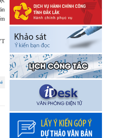
iệc
án
ểm
VT
sẻ