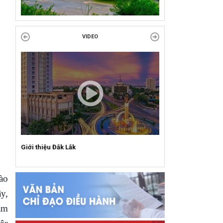
VIDEO
Giới thiệu Đắk Lắk
ào
y,
ảm