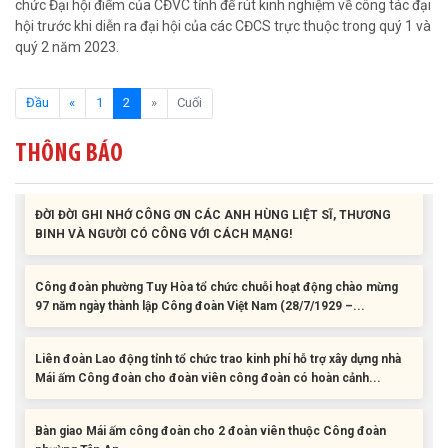
chức Đại hội điểm của CĐVC tỉnh để rút kinh nghiệm về công tác đại
Bàn giao Mái ấm công đoàn cho 2 đoàn viên thuộc Công đoàn
hội trước khi diễn ra đại hội của các CĐCS trực thuộc trong quý 1 và
phường Tân An
quý 2 năm 2023.
Liên đoàn Lao động tỉnh trao tặng 100 bộ bút chấm đọc tiếng Anh
(current)
Đầu
«
1
2
»
Cuối
cho con đoàn viên, người lao động khó khăn trước khai...
THÔNG BÁO
ĐỜI ĐỜI GHI NHỚ CÔNG ƠN CÁC ANH HÙNG LIỆT SĨ, THƯƠNG
BINH VÀ NGƯỜI CÓ CÔNG VỚI CÁCH MẠNG!
Công đoàn phường Tuy Hòa tổ chức chuỗi hoạt động chào mừng
97 năm ngày thành lập Công đoàn Việt Nam (28/7/1929 –...
Liên đoàn Lao động tỉnh tổ chức trao kinh phí hỗ trợ xây dựng nhà
Mái ấm Công đoàn cho đoàn viên công đoàn có hoàn cảnh...
Bàn giao Mái ấm công đoàn cho 2 đoàn viên thuộc Công đoàn
phường Tân An