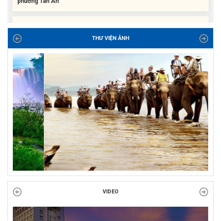
Liên đoàn Lao động tỉnh trao tặng 100 bộ bút chấm đọc tiếng Anh
cho con đoàn viên, người lao động khó khăn trước khai...
ĐỜI ĐỜI GHI NHỚ CÔNG ƠN CÁC ANH HÙNG LIỆT SĨ, THƯƠNG
THƯ VIỆN ẢNH
BINH VÀ NGƯỜI CÓ CÔNG VỚI CÁCH MẠNG!
Công đoàn phường Tuy Hòa tổ chức chuỗi hoạt động chào mừng
97 năm ngày thành lập Công đoàn Việt Nam (28/7/1929 –...
VIDEO