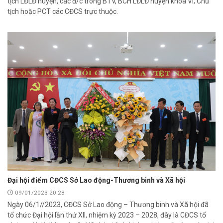
tịch LĐLĐ huyện, các đ/c trong BTV, BCH LĐLĐ huyện khóa VI; Chủ
tịch hoặc PCT các CĐCS trực thuộc.
Đại hội điểm CĐCS Sở Lao động-Thương binh và Xã hội
09/01/2023 20:28
Liên đoàn Lao động tỉnh tổ chức trao kinh phí hỗ trợ xây dựng nhà
Ngày 06/1//2023, CĐCS Sở Lao động – Thương binh và Xã hội đã
Mái ấm Công đoàn cho đoàn viên công đoàn có hoàn cảnh...
tổ chức Đại hội lần thứ XII, nhiệm kỳ 2023 – 2028, đây là CĐCS tổ