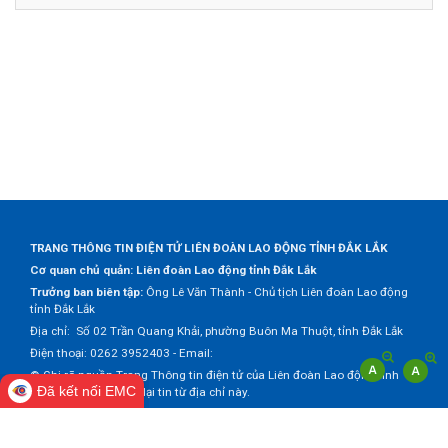
TRANG THÔNG TIN ĐIỆN TỬ LIÊN ĐOÀN LAO ĐỘNG TỈNH ĐẮK LẮK
Cơ quan chủ quản: Liên đoàn Lao động tỉnh Đắk Lắk
Trưởng ban biên tập:
Ông Lê Văn Thành - Chủ tịch Liên đoàn Lao động
tỉnh Đắk Lắk
Địa chỉ: Số 02 Trần Quang Khải, phường Buôn Ma Thuột, tỉnh Đắk Lắk
Điện thoại: 0262 3952403 - Email:
© Ghi rõ nguồn Trang Thông tin điện tử của Liên đoàn Lao động tỉnh
Đã kết nối EMC
Đắk Lắk khi trích dẫn lại tin từ địa chỉ này.