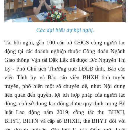
Các đại biểu dự hội nghị.
Tại hội nghị, gần 100 cán bộ CĐCS cùng người lao
động tại các doanh nghiệp thuộc Công đoàn Ngành
Giao thông Vận tải Đắk Lắk đã được Đ/c Nguyễn Thị
Lý - Phó Chủ tịch Thường trực LĐLĐ tỉnh, Báo cáo
viên Tỉnh ủy và Báo cáo viên BHXH tỉnh tuyên
truyền, phổ biến một số chuyên đề, như: Nội dung
liên quan đến quyền, lợi ích hợp pháp của người lao
động; chủ sử dụng lao động được quy định trong Bộ
luật Lao động năm 2019; công tác thu BHXH,
BHYT, BHTN và cấp sổ BHXH, thẻ BHYT đối với
các doanh nghiệp, đặc biệt là các điểm mới Luật