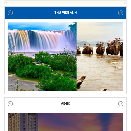
cho con đoàn viên, người lao động khó khăn trước khai...
THƯ VIỆN ẢNH
ĐỜI ĐỜI GHI NHỚ CÔNG ƠN CÁC ANH HÙNG LIỆT SĨ, THƯƠNG
BINH VÀ NGƯỜI CÓ CÔNG VỚI CÁCH MẠNG!
Công đoàn phường Tuy Hòa tổ chức chuỗi hoạt động chào mừng
97 năm ngày thành lập Công đoàn Việt Nam (28/7/1929 –...
VIDEO