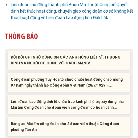
Liên đoàn lao động thành phố Buôn Ma Thuột Công bố Quyết
phường Tân An
định kết thúc hoạt động, chuyển giao công đoàn cơ sở không kết
thúc hoạt động về Liên đoàn Lao động tỉnh Đắk Lắk
Liên đoàn Lao động tỉnh trao tặng 100 bộ bút chấm đọc tiếng Anh
cho con đoàn viên, người lao động khó khăn trước khai...
THÔNG BÁO
ĐỜI ĐỜI GHI NHỚ CÔNG ƠN CÁC ANH HÙNG LIỆT SĨ, THƯƠNG
BINH VÀ NGƯỜI CÓ CÔNG VỚI CÁCH MẠNG!
Công đoàn phường Tuy Hòa tổ chức chuỗi hoạt động chào mừng
97 năm ngày thành lập Công đoàn Việt Nam (28/7/1929 –...
Liên đoàn Lao động tỉnh tổ chức trao kinh phí hỗ trợ xây dựng nhà
Mái ấm Công đoàn cho đoàn viên công đoàn có hoàn cảnh...
Bàn giao Mái ấm công đoàn cho 2 đoàn viên thuộc Công đoàn
phường Tân An
Liên đoàn Lao động tỉnh trao tặng 100 bộ bút chấm đọc tiếng Anh