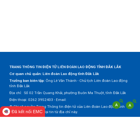
TRANG THÔNG TIN ĐIỆN TỬ LIÊN ĐOÀN LAO ĐỘNG TỈNH ĐẮK LẮK
Cơ quan chủ quản: Liên đoàn Lao động tỉnh Đắk Lắk
Trưởng ban biên tập:
Ông Lê Văn Thành - Chủ tịch Liên đoàn Lao động
tỉnh Đắk Lắk
Địa chỉ: Số 02 Trần Quang Khải, phường Buôn Ma Thuột, tỉnh Đắk Lắk
Điện thoại: 0262 3952403 - Email:
© Ghi rõ nguồn Trang Thông tin điện tử của Liên đoàn Lao động tỉnh
Đã kết nối EMC
Đắk Lắk khi trích dẫn lại tin từ địa chỉ này.
Thực hiện bởi
VNPT Đắk Lắk