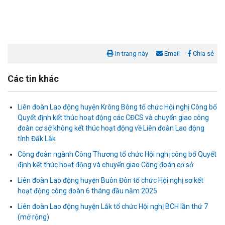
In trang này
Email
Chia sẻ
Các tin khác
Liên đoàn Lao động huyện Krông Bông tổ chức Hội nghị Công bố
Quyết định kết thúc hoạt động các CĐCS và chuyển giao công
đoàn cơ sở không kết thúc hoạt động về Liên đoàn Lao động
tỉnh Đắk Lắk
Công đoàn ngành Công Thương tổ chức Hội nghị công bố Quyết
định kết thúc hoạt động và chuyển giao Công đoàn cơ sở
Liên đoàn Lao động huyện Buôn Đôn tổ chức Hội nghị sơ kết
Liên đoàn Lao động tỉnh tổ chức trao kinh phí hỗ trợ xây dựng nhà
hoạt động công đoàn 6 tháng đầu năm 2025
Mái ấm Công đoàn cho đoàn viên công đoàn có hoàn cảnh...
Liên đoàn Lao động huyện Lắk tổ chức Hội nghị BCH lần thứ 7
(mở rộng)
Bàn giao Mái ấm công đoàn cho 2 đoàn viên thuộc Công đoàn