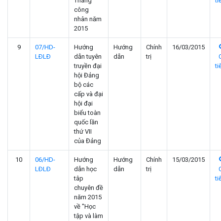
Tháng
ti
công
nhân năm
2015
9
07/HD-
Hướng
Hướng
Chính
16/03/2015
LÐLÐ
dẫn tuyên
dẫn
trị
truyền đại
ti
hội Đảng
bộ các
cấp và đại
hội đại
biểu toàn
quốc lần
thứ VII
của Đảng
10
06/HD-
Hướng
Hướng
Chính
15/03/2015
LÐLÐ
dẫn học
dẫn
trị
tâp
ti
chuyên đề
năm 2015
về "Học
tập và làm