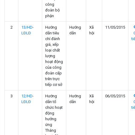
công
đoàn bộ
phận
2
13/HD-
Hướng
Hướng
Xã
11/05/2015
LÐLÐ
dẫn tiêu
dẫn
hội
chí đánh
ti
giá, xếp
loại chất
lượng
hoạt động
của công
đoàn cấp
trên trực
tiếp cơ sở
3
12/HD-
Hướng
Hướng
Xã
06/05/2015
LÐLÐ
dẫn tổ
dẫn
hội
chức hoạt
ti
động
hưởng
ứng
Tháng