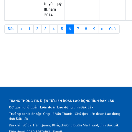
truyền quý
III, năm
2014
(current)
Đầu
«
1
2
3
4
5
6
7
8
9
»
Cuối
TRANG THÔNG TIN ĐIỆN TỬ LIÊN ĐOÀN LAO ĐỘNG TỈNH ĐẮK LẮK
Cơ quan chủ quản: Liên đoàn Lao động tỉnh Đắk Lắk
Trưởng ban biên tập:
Ông Lê Văn Thành - Chủ tịch Liên đoàn Lao động
tỉnh Đắk Lắk
Địa chỉ: Số 02 Trần Quang Khải, phường Buôn Ma Thuột, tỉnh Đắk Lắk
Điện thoại: 0262 3952403 - Email: