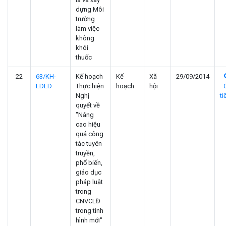
dựng Môi
trường
làm việc
không
khói
thuốc
22
63/KH-
Kế hoạch
Kế
Xã
29/09/2014
LÐLÐ
Thực hiện
hoạch
hội
Nghị
ti
quyết về
"Nâng
cao hiệu
quả công
tác tuyên
truyền,
phổ biến,
giáo dục
pháp luật
trong
CNVCLĐ
trong tình
hình mới"