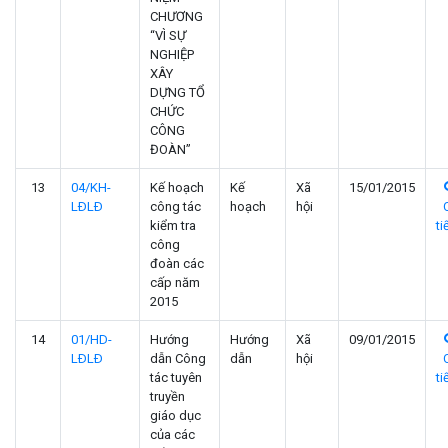
CHƯƠNG
“VÌ SỰ
NGHIỆP
XÂY
DỰNG TỔ
CHỨC
CÔNG
ĐOÀN”
13
04/KH-
Kế hoạch
Kế
Xã
15/01/2015
LÐLÐ
công tác
hoạch
hội
kiểm tra
ti
công
đoàn các
cấp năm
2015
14
01/HD-
Hướng
Hướng
Xã
09/01/2015
LÐLÐ
dẫn Công
dẫn
hội
tác tuyên
ti
truyền
giáo dục
của các