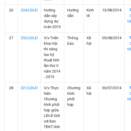
26
234/LÐLÐ
Hướng
Hướng
Kinh
13/08/2014
dẫn xây
dẫn
tế
dựng dự
ti
toán 2015
27
232/LÐLÐ
V/v Triển
Thông
Xã
05/08/2014
khai Hội
báo
hội
thi sáng
ti
tạo kỹ
thuật tỉnh
lần thứ V
năm 2014
- 2015
28
221/LÐLÐ
V/v Thực
Chương
Xã
30/07/2014
hiện
trình
hội
Chương
phối
ti
trình phối
hợp
hợp giữa
LĐLĐ tỉnh
với Ban
TĐKT tỉnh