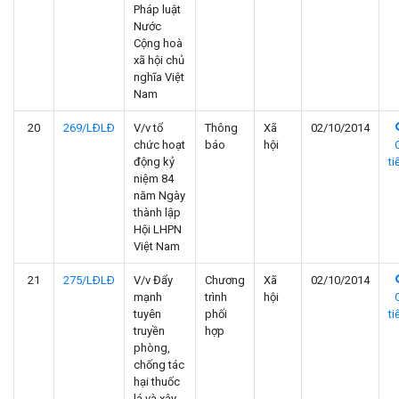
Pháp luật
Nước
Cộng hoà
xã hội chủ
nghĩa Việt
Nam
20
269/LÐLÐ
V/v tổ
Thông
Xã
02/10/2014
chức hoạt
báo
hội
động kỷ
ti
niệm 84
năm Ngày
thành lập
Hội LHPN
Việt Nam
21
275/LÐLÐ
V/v Đẩy
Chương
Xã
02/10/2014
mạnh
trình
hội
tuyên
phối
ti
truyền
hợp
phòng,
chống tác
hại thuốc
lá và xây