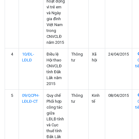
hoạt động
vì trẻ em
và Ngày
gia đình
Việt Nam
trong
CNVCLĐ
năm 2015
4
10/ÐL-
Điều lệ
Thông
Xã
24/04/2015
LÐLÐ
Hội thao
tư
hội
CNVCLĐ
ti
tỉnh Đắk
Lắk năm
2015
5
09/QCPH-
Quy chế
Thông
Kinh
08/04/2015
LÐLÐ-CT
Phối hợp
tư
tế
công tác
ti
giữa
LĐLĐ tỉnh
và Cục
thuế tỉnh
Đắk Lắk