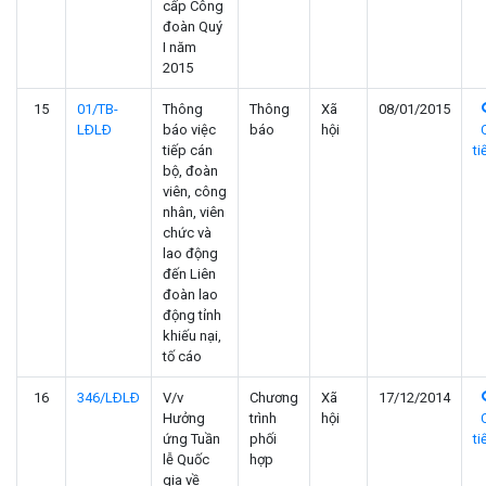
cấp Công
đoàn Quý
I năm
2015
15
01/TB-
Thông
Thông
Xã
08/01/2015
LÐLÐ
báo việc
báo
hội
tiếp cán
ti
bộ, đoàn
viên, công
nhân, viên
chức và
lao động
đến Liên
đoàn lao
động tỉnh
khiếu nại,
tố cáo
16
346/LÐLÐ
V/v
Chương
Xã
17/12/2014
Hưởng
trình
hội
ứng Tuần
phối
ti
lễ Quốc
hợp
gia về