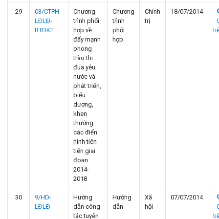
29
03/CTPH-
Chương
Chương
Chính
18/07/2014
LÐLÐ-
trình phối
trình
trị
BTÐKT
hợp về
phối
ti
đẩy mạnh
hợp
phong
trào thi
đua yêu
nước và
phát triển,
biểu
dương,
khen
thưởng
các điển
hình tiên
tiến giai
đoạn
2014-
2018
30
9/HD-
Hướng
Hướng
Xã
07/07/2014
LÐLÐ
dẫn công
dẫn
hội
tác tuyên
ti