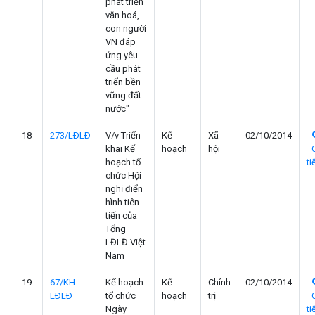
phát triển
văn hoá,
con người
VN đáp
ứng yêu
cầu phát
triển bền
vững đất
nước"
18
273/LÐLÐ
V/v Triển
Kế
Xã
02/10/2014
khai Kế
hoạch
hội
hoạch tổ
ti
chức Hội
nghị điển
hình tiên
tiến của
Tổng
LĐLĐ Việt
Nam
19
67/KH-
Kế hoạch
Kế
Chính
02/10/2014
LÐLÐ
tổ chức
hoạch
trị
Ngày
ti