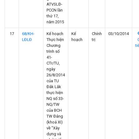
ATVSLĐ-
PCCN lần
thứ 17,
năm 2015
17
68/KH-
Kế hoạch
Kế
Chính
03/10/2014
LÐLÐ
Thực hiện
hoạch
trị
Chương
ti
trình số
41-
CTr/TU,
ngày
26/8/2014
của TU
Đắk Lắk
thực hiện
NQ số 33-
NQ/TW
của BCH
TW Đảng
(khoá XI)
về "Xây
dựng và