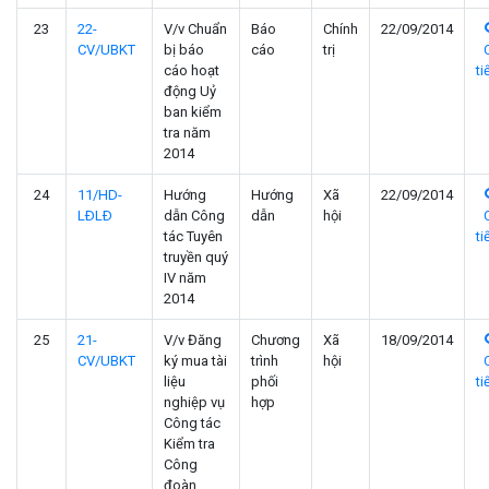
23
22-
V/v Chuẩn
Báo
Chính
22/09/2014
CV/UBKT
bị báo
cáo
trị
cáo hoạt
ti
động Uỷ
ban kiểm
tra năm
2014
24
11/HD-
Hướng
Hướng
Xã
22/09/2014
LÐLÐ
dẫn Công
dẫn
hội
tác Tuyên
ti
truyền quý
IV năm
2014
25
21-
V/v Đăng
Chương
Xã
18/09/2014
CV/UBKT
ký mua tài
trình
hội
liệu
phối
ti
nghiệp vụ
hợp
Công tác
Kiểm tra
Công
đoàn