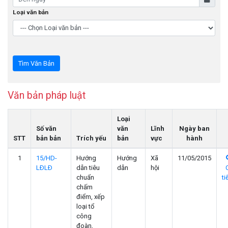
Loại văn bản
Văn bản pháp luật
Loại
Số văn
văn
Lĩnh
Ngày ban
STT
bản bản
Trích yếu
bản
vực
hành
1
15/HD-
Hướng
Hướng
Xã
11/05/2015
LÐLÐ
dẫn tiêu
dẫn
hội
chuẩn
ti
chấm
điểm, xếp
loại tổ
công
đoàn,