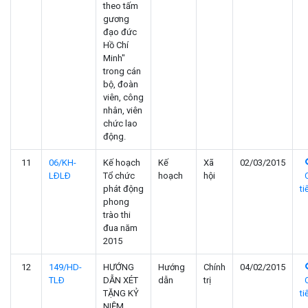
theo tấm
gương
đạo đức
Hồ Chí
Minh"
trong cán
bộ, đoàn
viên, công
nhân, viên
chức lao
động.
11
06/KH-
Kế hoạch
Kế
Xã
02/03/2015
LÐLÐ
Tổ chức
hoạch
hội
phát động
ti
phong
trào thi
đua năm
2015
12
149/HD-
HƯỚNG
Hướng
Chính
04/02/2015
TLÐ
DẪN XÉT
dẫn
trị
TẶNG KỶ
ti
NIỆM