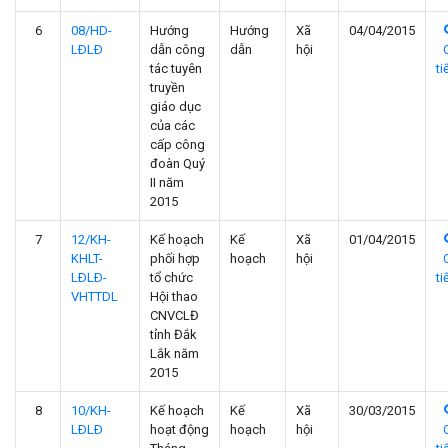
6
08/HD-
Hướng
Hướng
Xã
04/04/2015
LÐLÐ
dẫn công
dẫn
hội
tác tuyên
ti
truyền
giáo dục
của các
cấp công
đoàn Quý
II năm
2015
7
12/KH-
Kế hoạch
Kế
Xã
01/04/2015
KHLT-
phối hợp
hoạch
hội
LÐLÐ-
tổ chức
ti
VHTTDL
Hội thao
CNVCLĐ
tỉnh Đắk
Lắk năm
2015
8
10/KH-
Kế hoạch
Kế
Xã
30/03/2015
LÐLÐ
hoạt động
hoạch
hội