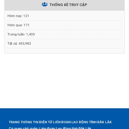
THỐNG KÊ TRUY CẬP
Hôm nay:
121
Hôm qua:
171
Trong tuần:
1,433
Tất cả:
433,982
TRANG THÔNG TIN ĐIỆN TỬ LIÊN ĐOÀN LAO ĐỘNG TỈNH ĐẮK LẮK
Cơ quan chủ quản: Liên đoàn Lao động tỉnh Đắk Lắk