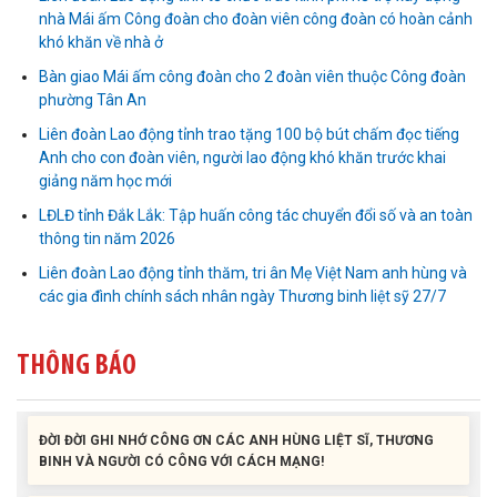
nhà Mái ấm Công đoàn cho đoàn viên công đoàn có hoàn cảnh
khó khăn về nhà ở
Bàn giao Mái ấm công đoàn cho 2 đoàn viên thuộc Công đoàn
phường Tân An
Liên đoàn Lao động tỉnh trao tặng 100 bộ bút chấm đọc tiếng
Anh cho con đoàn viên, người lao động khó khăn trước khai
Liên đoàn Lao động tỉnh tổ chức trao kinh phí hỗ trợ xây dựng nhà
Mái ấm Công đoàn cho đoàn viên công đoàn có hoàn cảnh...
giảng năm học mới
LĐLĐ tỉnh Đắk Lắk: Tập huấn công tác chuyển đổi số và an toàn
thông tin năm 2026
Bàn giao Mái ấm công đoàn cho 2 đoàn viên thuộc Công đoàn
phường Tân An
Liên đoàn Lao động tỉnh thăm, tri ân Mẹ Việt Nam anh hùng và
các gia đình chính sách nhân ngày Thương binh liệt sỹ 27/7
Liên đoàn Lao động tỉnh trao tặng 100 bộ bút chấm đọc tiếng Anh
cho con đoàn viên, người lao động khó khăn trước khai...
THÔNG BÁO
ĐỜI ĐỜI GHI NHỚ CÔNG ƠN CÁC ANH HÙNG LIỆT SĨ, THƯƠNG
BINH VÀ NGƯỜI CÓ CÔNG VỚI CÁCH MẠNG!
Công đoàn phường Tuy Hòa tổ chức chuỗi hoạt động chào mừng