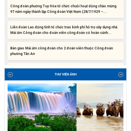
97 năm ngày thành lập Công đoàn Việt Nam (28/7/1929 –...
Liên đoàn Lao động tỉnh tổ chức trao kinh phí hỗ trợ xây dựng nhà
Mái ấm Công đoàn cho đoàn viên công đoàn có hoàn cảnh...
Bàn giao Mái ấm công đoàn cho 2 đoàn viên thuộc Công đoàn
phường Tân An
Liên đoàn Lao động tỉnh trao tặng 100 bộ bút chấm đọc tiếng Anh
cho con đoàn viên, người lao động khó khăn trước khai...
THƯ VIỆN ẢNH
ĐỜI ĐỜI GHI NHỚ CÔNG ƠN CÁC ANH HÙNG LIỆT SĨ, THƯƠNG
BINH VÀ NGƯỜI CÓ CÔNG VỚI CÁCH MẠNG!
Công đoàn phường Tuy Hòa tổ chức chuỗi hoạt động chào mừng
97 năm ngày thành lập Công đoàn Việt Nam (28/7/1929 –...