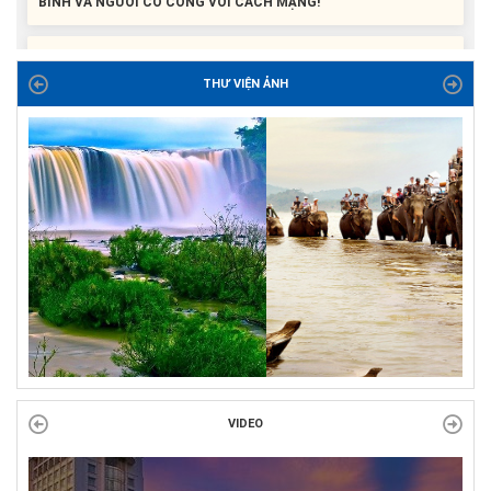
BINH VÀ NGƯỜI CÓ CÔNG VỚI CÁCH MẠNG!
Công đoàn phường Tuy Hòa tổ chức chuỗi hoạt động chào
mừng 97 năm ngày thành lập Công đoàn Việt Nam (28/7/1929 –...
THƯ VIỆN ẢNH
VIDEO