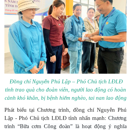
Đồng chí Nguyễn Phú Lập – Phó Chủ tịch LĐLĐ
tỉnh trao quà cho đoàn viên, người lao động có hoàn
cảnh khó khăn, bị bệnh hiểm nghèo, tai nan lao động
Phát biểu tại Chương trình, đồng chí Nguyễn Phú
Lập - Phó Chủ tịch LĐLĐ tỉnh nhấn mạnh:
Chương
trình “Bữa cơm Công đoàn” là hoạt động ý nghĩa