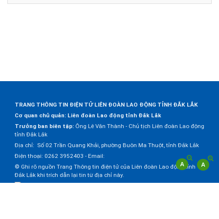
TRANG THÔNG TIN ĐIỆN TỬ LIÊN ĐOÀN LAO ĐỘNG TỈNH ĐẮK LẮK
Cơ quan chủ quản: Liên đoàn Lao động tỉnh Đắk Lắk
Trưởng ban biên tập:
Ông Lê Văn Thành - Chủ tịch Liên đoàn Lao động
tỉnh Đắk Lắk
Địa chỉ: Số 02 Trần Quang Khải, phường Buôn Ma Thuột, tỉnh Đắk Lắk
Điện thoại: 0262 3952403 - Email:
© Ghi rõ nguồn Trang Thông tin điện tử của Liên đoàn Lao động tỉnh
Đắk Lắk khi trích dẫn lại tin từ địa chỉ này.
Thực hiện bởi
VNPT Đắk Lắk